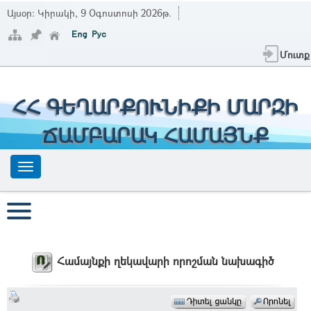
Այսօր:
Կիրակի, 9 Օգոստոսի 2026թ.
Մուտք
ՀՀ ԳԵՂԱՐՔՈՒՆԻՔԻ ՄԱՐԶԻ
ՃԱՄԲԱՐԱԿ ՀԱՄԱՅՆՔ
Համայնքի ղեկավարի որոշման նախագիծ