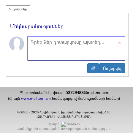
Կարծիքներ
Մեկնաբանություններ
×
Պաշտոնական էլ. փոստ`
53729483@e-citizen.am
(միայն
www.e-citizen.am
համակարգով ծանուցումների համար)
2008 -
2026
Հեղինակային իրավունքները պաշտպանված են
©
ՃԱՄԲԱՐԱԿԻ ՀԱՄԱՅՆՔԱՊԵՏԱՐԱՆ
Մշակող
ՏՀԶՎԿ ՀԿ
Համայնքային կառավարման տեղեկատվական համակարգ
216