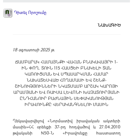
Դիտել Որոշումը
ՆԱԽԱԳԻԾ
18 օգոստոսի 2025 թ.
ՃԱՄԲԱՐԱԿ ՀԱՄԱՅՆՔԻ ՎԱՀԱՆ ԲՆԱԿԱՎԱՅՐԻ 1-
ԻՆ ՓՈՂ. ՏՈՒՆ 115 ՀԱՍՑԵԻ ԲՆԱԿԵԼԻ ՏԱՆ
ԿԱՌՈՒՑՄԱՆ ԵՎ ՍՊԱՍԱՐԿՄԱՆ ՀԱՄԱՐ
ՆԱԽԱՏԵՍՎԱԾ ՀՈՂԱՄԱՍԻ ԵՎ ՇԵՆՔ-
ՇԻՆՈՒԹՅՈՒՆՆԵՐԻ ՆԿԱՏՄԱՄԲ ԱՐՇԱԿ ԿԱՐՈՅԻ
ԱՐԱՄՅԱՆԻ ԵՎ ՌԱԻՍԱ ԼԵՎՈՆԻ ԽԱՉԱՏՈՒՐՅԱՆԻ
ԸՆԴՀԱՆՈՒՐ ԲԱԺՆԱՅԻՆ ՍԵՓԱԿԱՆՈՒԹՅԱՆ
ԻՐԱՎՈՒՆՔԸ ՎԵՐԱԿԱՆԳՆԵԼՈՒ ՄԱՍԻՆ
Ղեկավարվելով «Նորմատիվ իրավական ակտերի
մասին»ՀՀ օրենքի 37-րդ հոդվածով և 27.04.2010
թվականի N50-Ն «Իրավունքը հաստատող