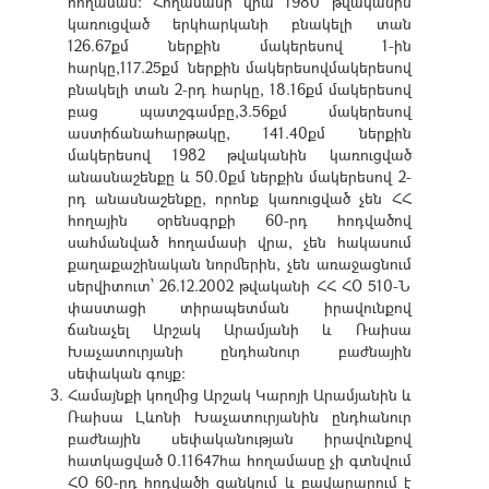
հողամաս: Հողամասի վրա 1980 թվականին
կառուցված երկհարկանի բնակելի տան
126.67քմ ներքին մակերեսով 1-ին
հարկը,117.25քմ ներքին մակերեսովմակերեսով
բնակելի տան 2-րդ հարկը, 18.16քմ մակերեսով
բաց պատշգամբը,3.56քմ մակերեսով
աստիճանահարթակը, 141.40քմ ներքին
մակերեսով 1982 թվականին կառուցված
անասնաշենքը և 50.0քմ ներքին մակերեսով 2-
րդ անասնաշենքը, որոնք կառուցված չեն ՀՀ
հողային օրենսգրքի 60-րդ հոդվածով
սահմանված հողամասի վրա, չեն հակասում
քաղաքաշինական նորմերին, չեն առաջացնում
սերվիտուտ՝ 26.12.2002 թվականի ՀՀ ՀՕ 510-Ն
փաստացի տիրապետման իրավունքով
ճանաչել Արշակ Արամյանի և Ռաիսա
Խաչատուրյանի ընդհանուր բաժնային
սեփական գույք:
Համայնքի կողմից Արշակ Կարոյի Արամյանին և
Ռաիսա Լևոնի Խաչատուրյանին ընդհանուր
բաժնային սեփականության իրավունքով
հատկացված 0.11647հա հողամասը չի գտնվում
ՀՕ 60-րդ հոդվածի ցանկում և բավարարում է