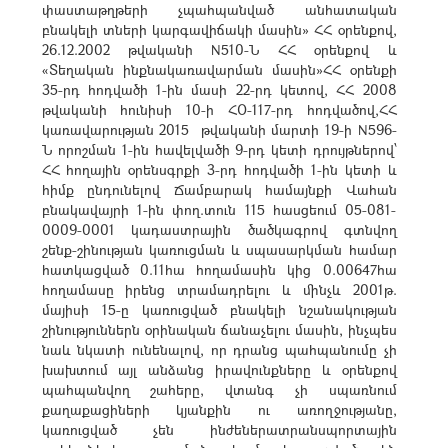
փաստաթղթերի չպահպանված անհատական
բնակելի տների կարգավիճակի մասին» ՀՀ օրենքով,
26.12.2002 թվականի N510-Ն ՀՀ օրենքով և
«Տեղական ինքնակառավարման մասին»ՀՀ օրենքի
35-րդ հոդվածի 1-ին մասի 22-րդ կետով, ՀՀ 2008
թվականի հունիսի 10-ի ՀՕ-117-րդ հոդվածով,ՀՀ
կառավարության 2015 թվականի մարտի 19-ի N596-
Ն որոշման 1-ին հավելվածի 9-րդ կետի դրույթներով՝
ՀՀ հողային օրենսգրքի 3-րդ հոդվածի 1-ին կետի և
հիմք ընդունելով Ճամբարակ համայնքի Վահան
բնակավայրի 1-ին փող.տուն 115 հասցեում 05-081-
0009-0001 կադաստրային ծածկագրով գտնվող
շենք-շինության կառուցման և սպասարկման համար
հատկացված 0.11հա հողամասին կից 0.00647հա
հողամասը իրենց տրամադրելու և մինչև 2001թ.
մայիսի 15-ը կառուցված բնակելի նշանակության
շինություններն օրինական ճանաչելու մասին, ինչպես
նաև նկատի ունենալով, որ դրանց պահպանումը չի
խախտում այլ անձանց իրավունքները և օրենքով
պահպանվող շահերը, վտանգ չի սպառնում
քաղաքացիների կյանքին ու առողջությանը,
կառուցված չեն ինժեներատրանսպորտային