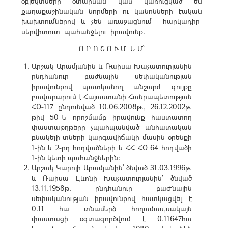
օբյեկտների օտարման կամ կառուցված են
քաղաքաշինական նորմերի ու կանոնների էական
խախտումներով և չեն առաջացնում հարկադիր
սերվիտուտ պահանջելու իրավունք.
Ո Ր Ո Շ Ո Ւ Մ
Ե Մ՝
Արշակ Արամյանին և Ռաիսա Խաչատուրյանին
ընդհանուր բաժնային սեփականության
իրավունքով պատկանող անշարժ գույքը
բավարարում է Հայաստանի Հանրապետության
ՀՕ-117 ընդունված 10.06.2008թ., 26.12.2002թ.
թիվ 50-Ն որոշմամբ իրավունք հաստատող
փաստաթղթերը չպահպանված անհատական
բնակելի տների կարգավիճակի մասին օրենքի
1-ին և 2-րդ հոդվածների և ՀՀ ՀՕ 64 հոդվածի
1-ին կետի պահանջներին:
Արշակ Կարոյի Արամյանին՝ ծնված 31.03.1996թ.
և Ռաիսա Լևոնի Խաչատուրյանին՝ ծնված
13.11.1958թ. ընդհանուր բաԺնային
սեփականության իրավունքով հատկացվել է
0.11 հա տնամերձ հողամաս,սակայն
փաստացի օգտագործվում է 0.11647հա