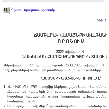
Դիտել Ավագանու որոշումը
Զեկ.
Ա
ՃԱՄԲԱՐԱԿ ՀԱՄԱՅՆՔԻ ԱՎԱԳԱՆԻ
Ո Ր Ո Շ ՈՒ Մ
2025 թվականի N_
ՆԱԽՆԱԿԱՆ ՀԱՄԱՁԱՅՆՈՒԹՅՈՒՆ ՏԱԼՈՒ Մ
Ղեկավարվելով ՀՀ կառավարության 28.12.2023 թվականի N 2
հիմք ընդունելով հանրային լսումների արձանագրությունները.
ՀԱՄԱՅՆՔԻ ԱՎԱԳԱՆԻՆ ՈՐՈՇՈւՄ Է՝
«ԱՐՓԱՇՈՂ» ՍՊԸ-ի կողմից ներկայացված Սևան-Վարդենիս խճ
Ճամբարակ համայնքի Ջիլ բնակավայրի ափամերձ տարած
հասցեում հանգստյան գոտու կառուցման աշխատանքնե
համաձայնություն:
Սույն որոշումն ուժի մեջ է՝ պաշտոնական հրապարակմանը հա