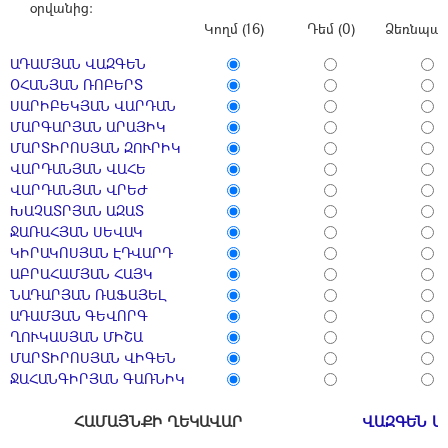
օրվանից:
Կողմ (16)
Դեմ (0)
Ձեռնպահ 
ԱԴԱՄՅԱՆ ՎԱԶԳԵՆ
ՕՀԱՆՅԱՆ ՌՈԲԵՐՏ
ՍԱՐԻԲԵԿՅԱՆ ՎԱՐԴԱՆ
ՄԱՐԳԱՐՅԱՆ ԱՐԱՅԻԿ
ՄԱՐՏԻՐՈՍՅԱՆ ԶՈՒՐԻԿ
ՎԱՐԴԱՆՅԱՆ ՎԱՀԵ
ՎԱՐԴԱՆՅԱՆ ՎՐԵԺ
ԽԱՉԱՏՐՅԱՆ ԱԶԱՏ
ՋԱՌԱՀՅԱՆ ՍԵՎԱԿ
ԿԻՐԱԿՈՍՅԱՆ ԷԴՎԱՐԴ
ԱԲՐԱՀԱՄՅԱՆ ՀԱՅԿ
ՆԱԴԱՐՅԱՆ ՌԱՖԱՅԵԼ
ԱԴԱՄՅԱՆ ԳԵՎՈՐԳ
ՂՈՒԿԱՍՅԱՆ ՄԻՇԱ
ՄԱՐՏԻՐՈՍՅԱՆ ՎԻԳԵՆ
ՋԱՀԱՆԳԻՐՅԱՆ ԳԱՌՆԻԿ
ՀԱՄԱՅՆՔԻ ՂԵԿԱՎԱՐ
ՎԱԶԳԵՆ Ա