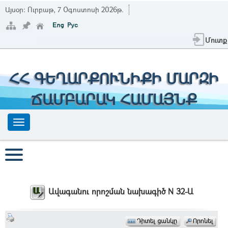
Այսօր:
Ուրբաթ, 7 Օգոստոսի 2026թ.
Մուտք
ՀՀ ԳԵՂԱՐՔՈՒՆԻՔԻ ՄԱՐԶԻ
ՃԱՄԲԱՐԱԿ ՀԱՄԱՅՆՔ
Ավագանու որոշման նախագիծ N 32-Ա