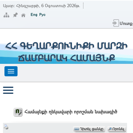
Այսօր:
Հինգշաբթի, 6 Օգոստոսի 2026թ.
Մուտք
ՀՀ ԳԵՂԱՐՔՈՒՆԻՔԻ ՄԱՐԶԻ
ՃԱՄԲԱՐԱԿ ՀԱՄԱՅՆՔ
Համայնքի ղեկավարի որոշման նախագիծ