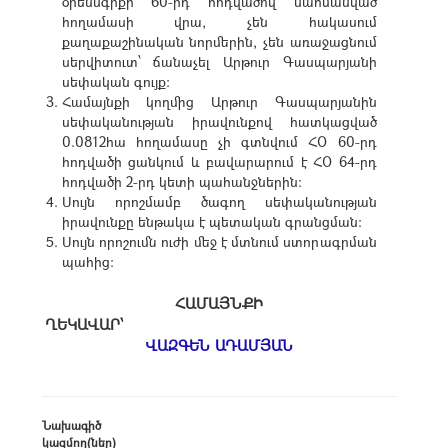
օրենսգրքի 60-րդ հոդվածով սահմանված
հողամասի վրա, չեն հակասում
քաղաքաշինական նորմերին, չեն առաջացնում
սերվիտուտ՝ ճանաչել Արթուր Գասպարյանի
սեփական գույք:
Համայնքի կողմից Արթուր Գասպարյանին
սեփականության իրավունքով հատկացված
0.0812հա հողամասը չի գտնվում ՀՕ 60-րդ
հոդվածի ցանկում և բավարարում է ՀՕ 64-րդ
հոդվածի 2-րդ կետի պահանջներին:
Սույն որոշմամբ ծագող սեփականության
իրավունքը ենթակա է պետական գրանցման:
Սույն որոշումն ուժի մեջ է մտնում ստորագրման
պահից:
ՀԱՄԱՅՆՔԻ
ՂԵԿԱՎԱՐ՝
ՎԱԶԳԵՆ ԱԴԱՄՅԱՆ
Նախագիծ
կազմող(ներ)