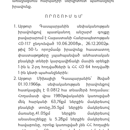
առաջացնում հարկադիր սերվիտուտ պահանջելու
իրավունք.
Ո Ր Ո Շ Ո Ւ Մ
Ե Մ՝
Արթուր Գասպարյանին սեփականության
իրավունքով պատկանող անշարժ գույքը
բավարարում է Հայաստանի Հանրապետության
ՀՕ-117 ընդունված 10.06.2008թ., 26.12.2002թ.
թիվ 50-Ն որոշմամբ իրավունք հաստատող
փաստաթղթերը չպահպանված անհատական
բնակելի տների կարգավիճակի մասին օրենքի
1-ին և 2-րդ հոդվածների և ՀՀ ՀՕ 64 հոդվածի
1-ին կետի պահանջներին:
Արթուր Միխայիլի Գասպարյանին՝ ծնված
01.10.1966թ. սեփականության իրավունքով
հատկացվել է 0.0812 հա տնամերձ հողամաս:
Հողամասի վրա 1980թվականին կառուցված
մեկ հարկանի 63,76քմ ներքին մակերեսով
բնակելի տունը,35.5քմ ներքին մակերեսով
մառանը,41.05քմ ներքին մակերեսով
անասնաշենքը և 5.28քմ ներքին մակերեսով
հավաբունը, որոնք կառուցված չեն ՀՀ հողային