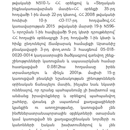
թվականի N510-Ն ՀՀ օրենքով և «Տեղական
ինքնակառավարման մասին»ՀՀ օրենքի 35-րդ
հոդվածի 1-ին մասի 22-րդ կետով, ՀՀ 2008 թվականի
հունիսի 10-ի ՀՕ-117-րդ հոդվածով,ՀՀ
կառավարության 2015 թվականի մարտի 19-ի N596-
Ն որոշման 1-ին հավելվածի 9-րդ կետի դրույթներով՝
ՀՀ հողային օրենսգրքի 3-րդ հոդվածի 1-ին կետի և
հիմք ընդունելով Ճամբարակ համայնքի Արտանիշ
բնակավայրի 3-րդ փող.տուն 3 հասցեում 05-018-
0020-0014 կադաստրային ծածկագրով գտնվող շենք-
շինությունների կառուցման և սպասարկման համար
հատկացված 0.0812հա հողամասը իրեն
տրամադրելու և մինչև 2001թ. մայիսի 15-ը
կառուցված բնակելի նշանակության շինություններն
օրինական ճանաչելու մասին, ինչպես նաև նկատի
ունենալով, որ դրանց պահպանումը չի խախտում այլ
անձանց իրավունքները և օրենքով պահպանվող
շահերը, վտանգ չի սպառնում քաղաքացիների
կյանքին ու առողջությանը, կառուցված չեն
ինժեներատրանսպորտային օբյեկտների օտարման
կամ կառուցված են քաղաքաշինական նորմերի ու
կանոնների էական խախտումներով և չեն