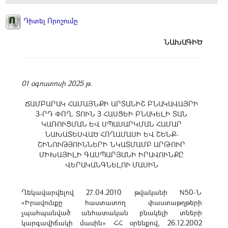
Դիտել Որոշումը
ՆԱԽԱԳԻԾ
01 օգոստոսի 2025 թ.
ՃԱՄԲԱՐԱԿ ՀԱՄԱՅՆՔԻ ԱՐՏԱՆԻՇ ԲՆԱԿԱՎԱՅՐԻ
3-ՐԴ ՓՈՂ. ՏՈՒՆ 3 ՀԱՍՑԵԻ ԲՆԱԿԵԼԻ ՏԱՆ
ԿԱՌՈՒՑՄԱՆ ԵՎ ՍՊԱՍԱՐԿՄԱՆ ՀԱՄԱՐ
ՆԱԽԱՏԵՍՎԱԾ ՀՈՂԱՄԱՍԻ ԵՎ ՇԵՆՔ-
ՇԻՆՈՒԹՅՈՒՆՆԵՐԻ ՆԿԱՏՄԱՄԲ ԱՐԹՈՒՐ
ՄԻԽԱՅԻԼԻ ԳԱՍՊԱՐՅԱՆԻ ԻՐԱՎՈՒՆՔԸ
ՎԵՐԱԿԱՆԳՆԵԼՈՒ ՄԱՍԻՆ
Ղեկավարվելով 27.04.2010 թվականի N50-Ն
«Իրավունքը հաստատող փաստաթղթերի
չպահպանված անհատական բնակելի տների
կարգավիճակի մասին» ՀՀ օրենքով, 26.12.2002