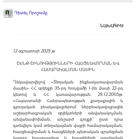
Դիտել Որոշումը
ՆԱԽԱԳԻԾ
12 օգոստոսի 2025 թ.
ՇԵՆՔ-ՇԻՆՈՒԹՅՈՒՆՆԵՐԻ ՀԱՍՑԵԱՎՈՐՄԱՆ ԵՎ
ՀԱՄԱՐԱԿԱԼՄԱՆ ՄԱՍԻՆ
Ղեկավարվելով «Տեղական ինքնակառավարման
մասին» ՀՀ օրենքի 35-րդ հոդվածի 1-ին մասի 22-րդ
կետով և ՀՀ կառավարության 29.12.2005թ.
«Հայաստանի Հանրապետության քաղաքային և
գյուղական բնակավայրերում ներբնակավայրային
աշխարհագրական օբյեկտների անվանակոչման,
անվանափոխման, անշարժ գույքի՝ ըստ դրա
գտնվելու կամ տեղակայման վայրի համարակալման,
հասցեավորման և հասցեների պետական գրանցման
կարգը հաստատելու և հասցեների գրանցման