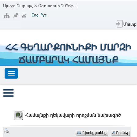
Այսօր:
Շաբաթ, 8 Օգոստոսի 2026թ.
Մուտք
ՀՀ ԳԵՂԱՐՔՈՒՆԻՔԻ ՄԱՐԶԻ
ՃԱՄԲԱՐԱԿ ՀԱՄԱՅՆՔ
Համայնքի ղեկավարի որոշման նախագիծ