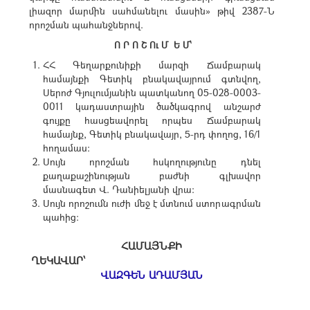
լիազոր մարմին սահմանելու մասին» թիվ 2387-Ն
որոշման պահանջներով.
Ո Ր Ո Շ Ու Մ Ե Մ՝
ՀՀ Գեղարքունիքի մարզի Ճամբարակ
համայնքի Գետիկ բնակավայրում գտնվող,
Սերոժ Գյուլումյանին պատկանող 05-028-0003-
0011 կադաստրային ծածկագրով անշարժ
գույքը հասցեավորել որպես Ճամբարակ
համայնք, Գետիկ բնակավայր, 5-րդ փողոց, 16/1
հողամաս։
Սույն որոշման հսկողությունը դնել
քաղաքաշինության բաժնի գլխավոր
մասնագետ Վ. Դանիելյանի վրա:
Սույն որոշումն ուժի մեջ է մտնում ստորագրման
պահից:
ՀԱՄԱՅՆՔԻ
ՂԵԿԱՎԱՐ՝
ՎԱԶԳԵՆ ԱԴԱՄՅԱՆ