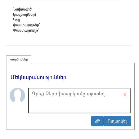
Նախագիծ
կազմող(ներ)
Կից
փաստաթղթեր՝
Փաստաթուղթ՝
Կարծիքներ
Մեկնաբանություններ
×