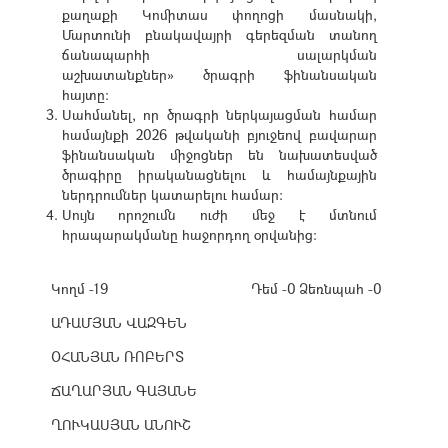
քաղաքի Կոմիտաս փողոցի մասնակի,
Մարտունի բնակավայրի գերեզման տանող
ճանապարհի սալարկման
աշխատանքներ» ծրագրի ֆինանսական
հայտը:
Սահմանել, որ ծրագրի ներկայացման համար
համայնքի 2026 թվականի բյուջեով բավարար
ֆինանսական միջոցներ են նախատեսված
ծրագիրը իրականացնելու և համայնքային
ներդրումներ կատարելու համար:
Սույն որոշումն ուժի մեջ է մտնում
հրապարակմանը հաջորդող օրվանից:
Կողմ -19
Դեմ -0
Ձեռնպահ -0
ԱԴԱՄՅԱՆ ՎԱԶԳԵՆ
ՕՀԱՆՅԱՆ ՌՈԲԵՐՏ
ՃԱՂԱՐՅԱՆ ԳԱՅԱՆԵ
ՂՈՒԿԱՍՅԱՆ ԱՆՈՒՇ