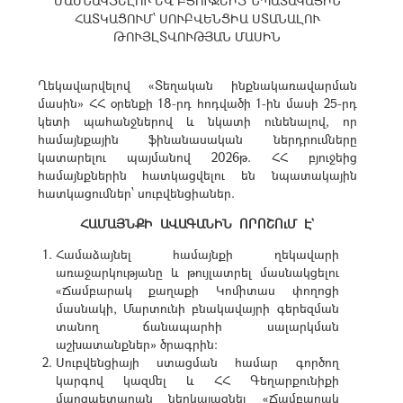
ՄԱՍՆԱԿՑԵԼՈՒ ԵՎ ԲՅՈՒՋԵԻՑ ՆՊԱՏԱԿԱՅԻՆ
ՀԱՏԿԱՑՈՒՄ՝ ՍՈՒԲՎԵՆՑԻԱ ՍՏԱՆԱԼՈՒ
ԹՈՒՅԼՏՎՈՒԹՅԱՆ ՄԱՍԻՆ
Ղեկավարվելով «Տեղական ինքնակառավարման
մասին» ՀՀ օրենքի 18-րդ հոդվածի 1-ին մասի 25-րդ
կետի պահանջներով և նկատի ունենալով, որ
համայնքային ֆինանասական ներդրումները
կատարելու պայմանով 2026թ. ՀՀ բյուջեից
համայնքներին հատկացվելու են նպատակային
հատկացումներ՝ սուբվենցիաներ.
ՀԱՄԱՅՆՔԻ ԱՎԱԳԱՆԻՆ ՈՐՈՇՈւՄ Է`
Համաձայնել համայնքի ղեկավարի
առաջարկությանը և թույլատրել մասնակցելու
«Ճամբարակ քաղաքի Կոմիտաս փողոցի
մասնակի, Մարտունի բնակավայրի գերեզման
տանող ճանապարհի սալարկման
աշխատանքներ» ծրագրին:
Սուբվենցիայի ստացման համար գործող
կարգով կազմել և ՀՀ Գեղարքունիքի
մարզպետարան ներկայացնել «Ճամբարակ