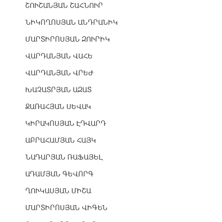
ՇՈՒՇԱՆՅԱՆ ՇԱՀՆՈՒՐ
ՆԻԿՈՂՈՍՅԱՆ ԱՆԴՐԱՆԻԿ
ՄԱՐՏԻՐՈՍՅԱՆ ԶՈՒՐԻԿ
ՎԱՐԴԱՆՅԱՆ ՎԱՀԵ
ՎԱՐԴԱՆՅԱՆ ՎՐԵԺ
ԽԱՉԱՏՐՅԱՆ ԱԶԱՏ
ՋԱՌԱՀՅԱՆ ՍԵՎԱԿ
ԿԻՐԱԿՈՍՅԱՆ ԷԴՎԱՐԴ
ԱԲՐԱՀԱՄՅԱՆ ՀԱՅԿ
ՆԱԴԱՐՅԱՆ ՌԱՖԱՅԵԼ
ԱԴԱՄՅԱՆ ԳԵՎՈՐԳ
ՂՈՒԿԱՍՅԱՆ ՄԻՇԱ
ՄԱՐՏԻՐՈՍՅԱՆ ՎԻԳԵՆ