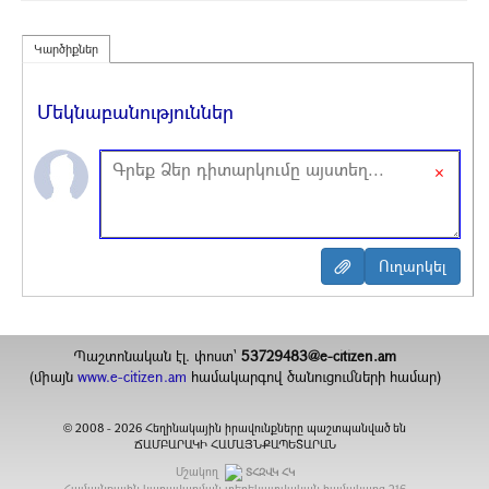
Կարծիքներ
Մեկնաբանություններ
×
Պաշտոնական էլ. փոստ`
53729483@e-citizen.am
(միայն
www.e-citizen.am
համակարգով ծանուցումների համար)
2008 -
2026
Հեղինակային իրավունքները պաշտպանված են
©
ՃԱՄԲԱՐԱԿԻ ՀԱՄԱՅՆՔԱՊԵՏԱՐԱՆ
Մշակող
ՏՀԶՎԿ ՀԿ