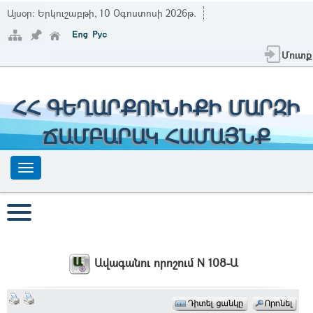
Այսօր:
Երկուշաբթի, 10 Օգոստոսի 2026թ.
Մուտք
ՀՀ ԳԵՂԱՐՔՈՒՆԻՔԻ ՄԱՐԶԻ
ՃԱՄԲԱՐԱԿ ՀԱՄԱՅՆՔ
Ավագանու որոշում N 108-Ա