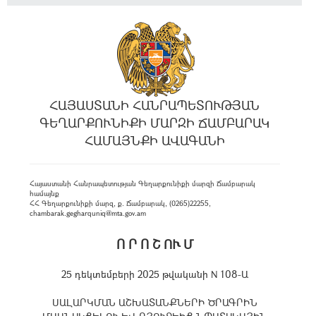
ՀԱՅԱՍՏԱՆԻ ՀԱՆՐԱՊԵՏՈՒԹՅԱՆ
ԳԵՂԱՐՔՈՒՆԻՔԻ ՄԱՐԶԻ ՃԱՄԲԱՐԱԿ
ՀԱՄԱՅՆՔԻ ԱՎԱԳԱՆԻ
Հայաստանի Հանրապետության Գեղարքունիքի մարզի Ճամբարակ
համայնք
ՀՀ Գեղարքունիքի մարզ, ք. Ճամբարակ, (0265)22255,
chambarak.gegharquniq@mta.gov.am
Ո Ր Ո Շ ՈՒ Մ
25 դեկտեմբերի 2025 թվականի N 108-Ա
ՍԱԼԱՐԿՄԱՆ ԱՇԽԱՏԱՆՔՆԵՐԻ ԾՐԱԳՐԻՆ