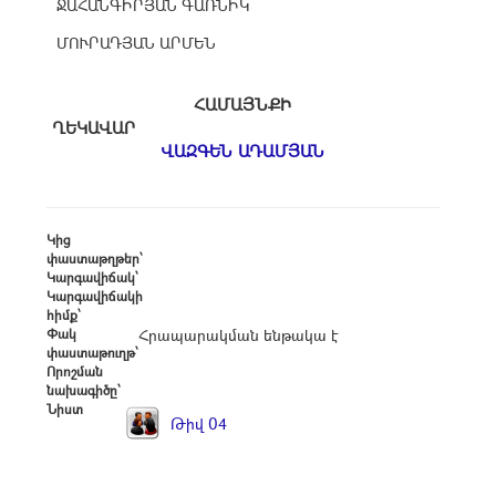
ՋԱՀԱՆԳԻՐՅԱՆ ԳԱՌՆԻԿ
ՄՈՒՐԱԴՅԱՆ ԱՐՄԵՆ
ՀԱՄԱՅՆՔԻ
ՂԵԿԱՎԱՐ
ՎԱԶԳԵՆ ԱԴԱՄՅԱՆ
Կից
փաստաթղթեր՝
Կարգավիճակ՝
Կարգավիճակի
հիմք՝
Փակ
Հրապարակման ենթակա է
փաստաթուղթ՝
Որոշման
նախագիծը՝
Նիստ
Թիվ 04