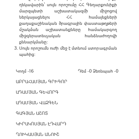
ղեկավարին՝ սույն որոշումը ՀՀ Գեղարքունիքի
մարզպետի աշխատակազմի միջոցով
ներկայացնելու ՀՀ համայնքների
քաղաքաշինական ծրագրային փաստաթղթերի
մշակման աշխատանքները համակարգող
միջգերատեսչական հանձնաժողովի
քննարկմանը:
Սույն որոշումն ուժի մեջ է մտնում ստորագրման
պահից:
Կողմ -16
Դեմ -0
Ձեռնպահ -0
ԱԲՐԱՀԱՄՅԱՆ ԳՐԻԳՈՐ
ԱԴԱՄՅԱՆ ԳԵՎՈՐԳ
ԱԴԱՄՅԱՆ ՎԱԶԳԵՆ
ԳԱԳՅԱՆ ԱՇՈՏ
ԿԻՐԱԿՈՍՅԱՆ ԷԴՎԱՐԴ
ՂՈՒԿԱՍՅԱՆ ԱՆՈՒՇ