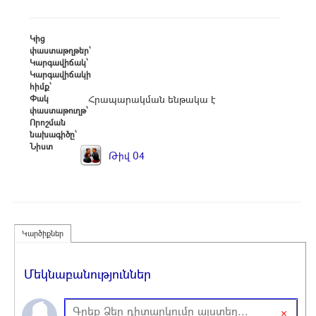
Կից
փաստաթղթեր՝
Կարգավիճակ՝
Կարգավիճակի
հիմք՝
Փակ
Հրապարակման ենթակա է
փաստաթուղթ՝
Որոշման
նախագիծը՝
Նիստ
Թիվ 04
Կարծիքներ
Մեկնաբանություններ
×