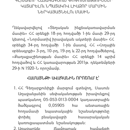
ԳԼԽԱՎՈՐ ՀԱՏԱԿԱԳԾՈւՄ ՓՈՓՈԽՈւԹՅՈՒՆՆԵՐ
ԿԱՏԱՐԵԼՈւ ՆՊԱՏԱԿՈՎ ԼԻԱԶՈՐ ՄԱՐՄԻՆ
ՆԵՐԿԱՅԱՑՆԵԼՈւ ՄԱՍԻՆ
Ղեկավարվելով «Տեղական ինքնակառավարման
մասին» ՀՀ օրենքի 18-րդ հոդվածի 1-ին մասի 29-րդ
կետով, «Նորմատիվ իրավական ակտերի մասին» ՀՀ
օրենքի 34-րդ հոդվածի 1-ին մասով, ՀՀ «Հողային
օրենսգրքի» 3-րդ, 10-րդ, 19-րդ և 22-րդ հոդվածներով,
«Քաղաքաշինության մասին» ՀՀ օրենքի 14 պրիմ
հոդվածով և ՀՀ կառավարության 2011թ. դեկտեմբերի
29-ի N 1920-Ն որոշմամբ.
ՀԱՄԱՅՆՔԻ ԱՎԱԳԱՆԻՆ ՈՐՈՇՈւՄ Է՝
ՀՀ Գեղարքունիքի մարզում գտնվող, Սասուն
Աղաջանյանին սեփականության իրավունքով
պատկանող 05-053-0113-0004 կադաստրային
ծածկագրով 0,05905 հա անտառային
հողամասի նպատակային նշանակությունը
փոխել բնակավայրի հասարակական
կառուցապատման նշանակության:
Առաջարկել Ճամբարակ համայնքի