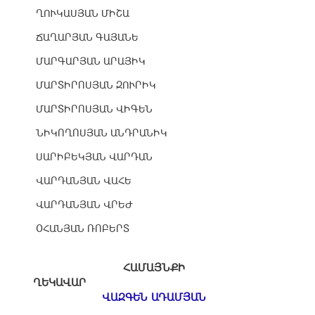
ՂՈՒԿԱՍՅԱՆ ՄԻՇԱ
ՃԱՂԱՐՅԱՆ ԳԱՅԱՆԵ
ՄԱՐԳԱՐՅԱՆ ԱՐԱՅԻԿ
ՄԱՐՏԻՐՈՍՅԱՆ ԶՈՒՐԻԿ
ՄԱՐՏԻՐՈՍՅԱՆ ՎԻԳԵՆ
ՆԻԿՈՂՈՍՅԱՆ ԱՆԴՐԱՆԻԿ
ՍԱՐԻԲԵԿՅԱՆ ՎԱՐԴԱՆ
ՎԱՐԴԱՆՅԱՆ ՎԱՀԵ
ՎԱՐԴԱՆՅԱՆ ՎՐԵԺ
ՕՀԱՆՅԱՆ ՌՈԲԵՐՏ
ՀԱՄԱՅՆՔԻ
ՂԵԿԱՎԱՐ
ՎԱԶԳԵՆ ԱԴԱՄՅԱՆ