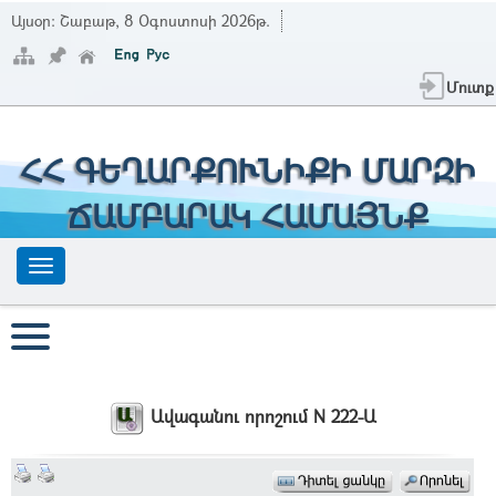
Այսօր:
Շաբաթ, 8 Օգոստոսի 2026թ.
Մուտք
ՀՀ ԳԵՂԱՐՔՈՒՆԻՔԻ ՄԱՐԶԻ
ՃԱՄԲԱՐԱԿ ՀԱՄԱՅՆՔ
Ավագանու որոշում N 222-Ա