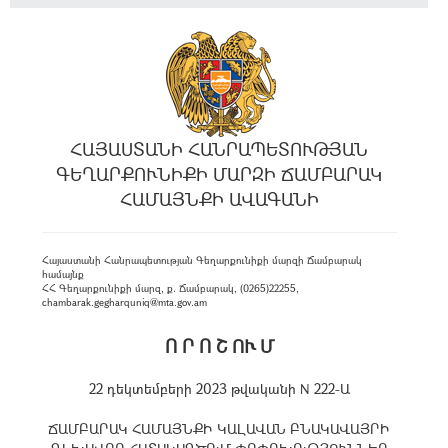
ՀԱՅԱՍՏԱՆԻ ՀԱՆՐԱՊԵՏՈՒԹՅԱՆ
ԳԵՂԱՐՔՈՒՆԻՔԻ ՄԱՐԶԻ ՃԱՄԲԱՐԱԿ
ՀԱՄԱՅՆՔԻ ԱՎԱԳԱՆԻ
Հայաստանի Հանրապետության Գեղարքունիքի մարզի Ճամբարակ
համայնք
ՀՀ Գեղարքունիքի մարզ, ք. Ճամբարակ, (0265)22255,
chambarak.gegharquniq@mta.gov.am
Ո Ր Ո Շ ՈՒ Մ
22 դեկտեմբերի 2023 թվականի N 222-Ա
ՃԱՄԲԱՐԱԿ ՀԱՄԱՅՆՔԻ ԿԱԼԱՎԱՆ ԲՆԱԿԱՎԱՅՐԻ