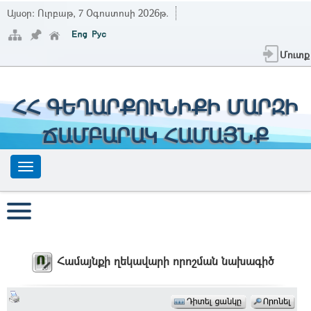
Այսօր:
Ուրբաթ, 7 Օգոստոսի 2026թ.
Մուտք
ՀՀ ԳԵՂԱՐՔՈՒՆԻՔԻ ՄԱՐԶԻ
ՃԱՄԲԱՐԱԿ ՀԱՄԱՅՆՔ
Համայնքի ղեկավարի որոշման նախագիծ