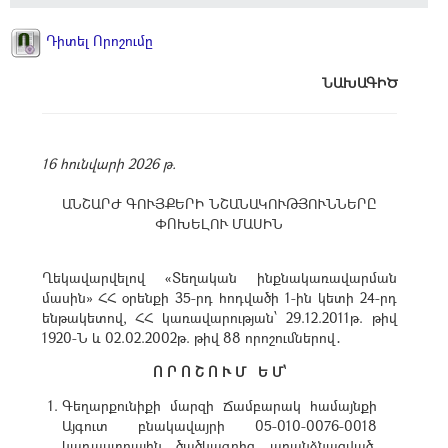
Դիտել Որոշումը
ՆԱԽԱԳԻԾ
16 հունվարի 2026 թ.
ԱՆՇԱՐԺ ԳՈՒՅՔԵՐԻ ՆՇԱՆԱԿՈՒԹՅՈՒՆՆԵՐԸ
ՓՈԽԵԼՈՒ ՄԱՍԻՆ
Ղեկավարվելով «Տեղական ինքնակառավարման
մասին» ՀՀ օրենքի 35-րդ հոդվածի 1-ին կետի 24-րդ
ենթակետով, ՀՀ կառավարության՝ 29.12.2011թ. թիվ
1920-Ն և 02.02.2002թ. թիվ 88 որոշումներով․
Ո Ր Ո Շ Ո Ւ Մ Ե Մ՝
Գեղարքունիքի մարզի Ճամբարակ համայնքի
Այգուտ բնակավայրի 05-010-0076-0018
կադաստրային ծածկագրից առանձնացված