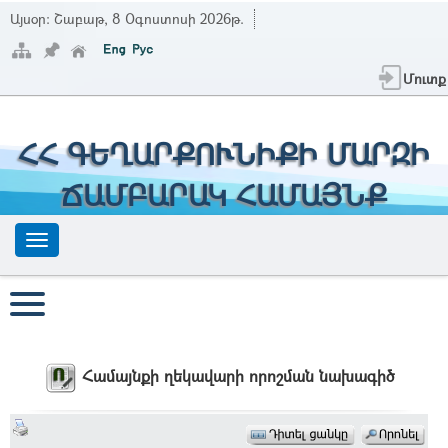
Այսօր:
Շաբաթ, 8 Օգոստոսի 2026թ.
Մուտք
ՀՀ ԳԵՂԱՐՔՈՒՆԻՔԻ ՄԱՐԶԻ
ՃԱՄԲԱՐԱԿ ՀԱՄԱՅՆՔ
Համայնքի ղեկավարի որոշման նախագիծ