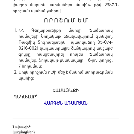
լիազոր մարմին սահմանելու մասին» թիվ 2387-Ն
որոշման պահանջներով.
Ո Ր Ո Շ Ու Մ Ե Մ՝
ՀՀ Գեղարքունիքի մարզի Ճամբարակ
համայնքի Շողակաթ բնակավայրում գտնվող,
Ռազմիկ Տիգրանյանին պատկանող 05-074-
0216-0021 կադաստրային ծածկագրով անշարժ
գույքը հասցեավորել որպես Ճամբարակ
համայնք, Շողակաթ բնակավայր, 16-րդ փողոց,
7 հողամաս։
Սույն որոշումն ուժի մեջ է մտնում ստորագրման
պահից:
ՀԱՄԱՅՆՔԻ
ՂԵԿԱՎԱՐ՝
ՎԱԶԳԵՆ ԱԴԱՄՅԱՆ
Նախագիծ
կազմող(ներ)