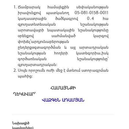
Ճամբարակ համայնքին սեփականության
իրավունքով պատկանող 05-081-0158-0011
կադաստրային ծածկագրով 0․4 հա
գյուղատնտեսական նշանակության
արոտավայրի նպատակային նշանակությունը
օրենքով սահմանված կարգով
փոխել՝արդյունաբերության
ընդերքօգտագործման և այլ արտադրական
նշանակության հողերի կատեգորիա,իսկ
գործառնական նշանակությունը՝
գյուղարտադրական:
Սույն որոշումն ուժի մեջ է մտնում ստորագրման
պահից:
ՀԱՄԱՅՆՔԻ
ՂԵԿԱՎԱՐ՝
ՎԱԶԳԵՆ ԱԴԱՄՅԱՆ
Նախագիծ
կազմող(ներ)