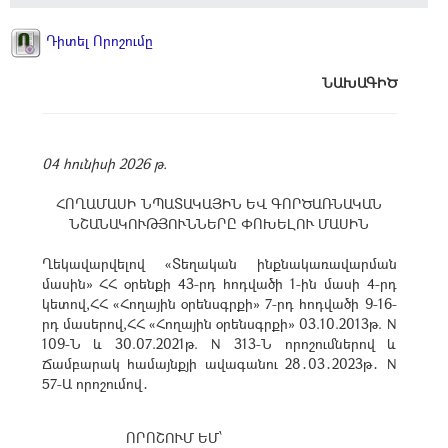
Դիտել Որոշումը
ՆԱԽԱԳԻԾ
04 հունիսի 2026 թ.
ՀՈՂԱՄԱՍԻ ՆՊԱՏԱԿԱՅԻՆ ԵՎ ԳՈՐԾԱՌՆԱԿԱՆ
ՆՇԱՆԱԿՈՒԹՅՈՒՆՆԵՐԸ ՓՈԽԵԼՈՒ ՄԱՍԻՆ
Ղեկավարվելով «Տեղական ինքնակառավարման
մասին» ՀՀ օրենքի 43-րդ հոդվածի 1-ին մասի 4-րդ
կետով,ՀՀ «Հողային օրենսգրքի» 7-րդ հոդվածի 9-16-
րդ մասերով,ՀՀ «Հողային օրենսգրքի» 03.10.2013թ. N
109-Ն և 30.07.2021թ. N 313-Ն որոշումներով և
Ճամբարակ համայնքյի ավագանու 28․03․2023թ․ N
57-Ա որոշումով․
ՈՐՈՇՈՒՄ ԵՄ՝