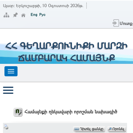
Այսօր:
Երկուշաբթի, 10 Օգոստոսի 2026թ.
Մուտք
ՀՀ ԳԵՂԱՐՔՈՒՆԻՔԻ ՄԱՐԶԻ
ՃԱՄԲԱՐԱԿ ՀԱՄԱՅՆՔ
Համայնքի ղեկավարի որոշման նախագիծ