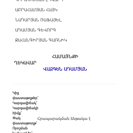
ԱԲՐԱՀԱՄՅԱՆ ՀԱՅԿ
ՆԱԴԱՐՅԱՆ ՌԱՖԱՅԵԼ
ԱԴԱՄՅԱՆ ԳԵՎՈՐԳ
ՋԱՀԱՆԳԻՐՅԱՆ ԳԱՌՆԻԿ
ՀԱՄԱՅՆՔԻ
ՂԵԿԱՎԱՐ
ՎԱԶԳԵՆ ԱԴԱՄՅԱՆ
Կից
փաստաթղթեր՝
Կարգավիճակ՝
Կարգավիճակի
հիմք՝
Փակ
Հրապարակման ենթակա է
փաստաթուղթ՝
Որոշման