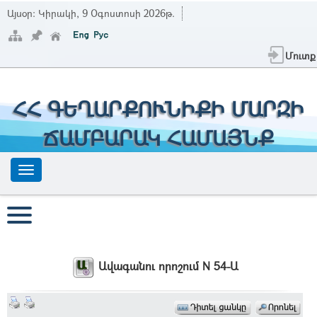
Այսօր:
Կիրակի, 9 Օգոստոսի 2026թ.
Մուտք
ՀՀ ԳԵՂԱՐՔՈՒՆԻՔԻ ՄԱՐԶԻ
ՃԱՄԲԱՐԱԿ ՀԱՄԱՅՆՔ
Ավագանու որոշում N 54-Ա