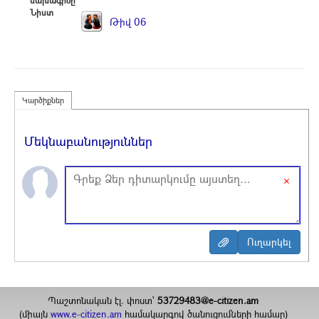
նախագիծը՝
Նիստ
Թիվ 06
Կարծիքներ
Մեկնաբանություններ
×
Պաշտոնական էլ. փոստ`
53729483@e-citizen.am
(միայն
www.e-citizen.am
համակարգով ծանուցումների համար)