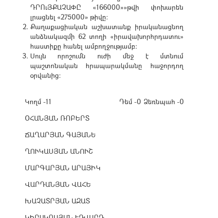
ԴՐՈւՅՔԱՉԱՓԸ «166000»»թվի փոխարեն
լրացնել «275000» թիվը։
Քաղաքացիական աշխատանք իրականացնող
անձնակազմի 62 տողի «իրավախորհրդատու»
հաստիքը հանել ամբողջությամբ։
Սույն որոշումն ուժի մեջ է մտնում
պաշտոնական հրապարակմանը հաջորդող
օրվանից:
Կողմ -11
Դեմ -0
Ձեռնպահ -0
ՕՀԱՆՅԱՆ ՌՈԲԵՐՏ
ՃԱՂԱՐՅԱՆ ԳԱՅԱՆԵ
ՂՈՒԿԱՍՅԱՆ ԱՆՈՒՇ
ՄԱՐԳԱՐՅԱՆ ԱՐԱՅԻԿ
ՎԱՐԴԱՆՅԱՆ ՎԱՀԵ
ԽԱՉԱՏՐՅԱՆ ԱԶԱՏ
ԿԻՐԱԿՈՍՅԱՆ ԷԴՎԱՐԴ