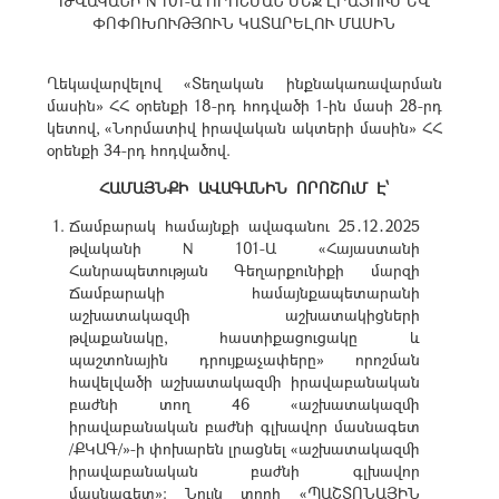
ԹՎԱԿԱՆԻ N 101-Ա ՈՐՈՇՄԱՆ ՄԵՋ ԼՐԱՑՈՒՄ ԵՎ
ՓՈՓՈԽՈՒԹՅՈՒՆ ԿԱՏԱՐԵԼՈՒ ՄԱՍԻՆ
Ղեկավարվելով «Տեղական ինքնակառավարման
մասին» ՀՀ օրենքի 18-րդ հոդվածի 1-ին մասի 28-րդ
կետով, «Նորմատիվ իրավական ակտերի մասին» ՀՀ
օրենքի 34-րդ հոդվածով.
ՀԱՄԱՅՆՔԻ ԱՎԱԳԱՆԻՆ ՈՐՈՇՈւՄ Է՝
Ճամբարակ համայնքի ավագանու 25․12․2025
թվականի N 101-Ա «Հ
այաստանի
Հանրապետության Գեղարքունիքի մարզի
Ճամբարակի համայնքապետարանի
աշխատակազմի
աշխատակիցների
թվաքանակը, հաստիքացուցակը և
պաշտոնային դրույքաչափերը»
որոշման
հավելվածի աշխատակազմի իրավաբանական
բաժնի տող 46 «աշխատակազմի
իրավաբանական բաժնի գլխավոր մասնագետ
/ՔԿԱԳ/»-ի փոխարեն լրացնել «աշխատակազմի
իրավաբանական բաժնի գլխավոր
մասնագետ»։ Նույն տողի «ՊԱՇՏՈՆԱՅԻՆ