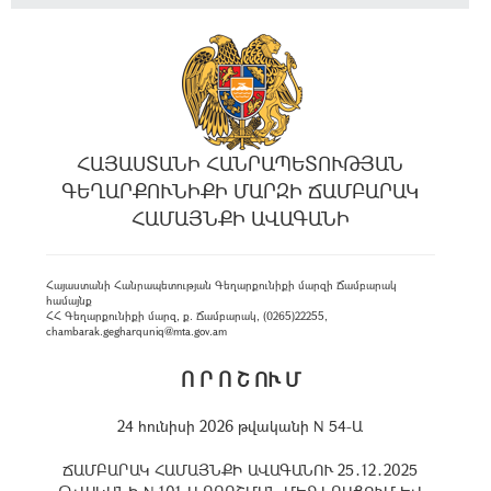
ՀԱՅԱՍՏԱՆԻ ՀԱՆՐԱՊԵՏՈՒԹՅԱՆ
ԳԵՂԱՐՔՈՒՆԻՔԻ ՄԱՐԶԻ ՃԱՄԲԱՐԱԿ
ՀԱՄԱՅՆՔԻ ԱՎԱԳԱՆԻ
Հայաստանի Հանրապետության Գեղարքունիքի մարզի Ճամբարակ
համայնք
ՀՀ Գեղարքունիքի մարզ, ք. Ճամբարակ, (0265)22255,
chambarak.gegharquniq@mta.gov.am
Ո Ր Ո Շ ՈՒ Մ
24 հունիսի 2026 թվականի N 54-Ա
ՃԱՄԲԱՐԱԿ ՀԱՄԱՅՆՔԻ ԱՎԱԳԱՆՈՒ 25․12․2025