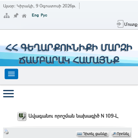
Այսօր:
Կիրակի, 9 Օգոստոսի 2026թ.
Մուտք
ՀՀ ԳԵՂԱՐՔՈՒՆԻՔԻ ՄԱՐԶԻ
ՃԱՄԲԱՐԱԿ ՀԱՄԱՅՆՔ
Ավագանու որոշման նախագիծ N 109-Լ