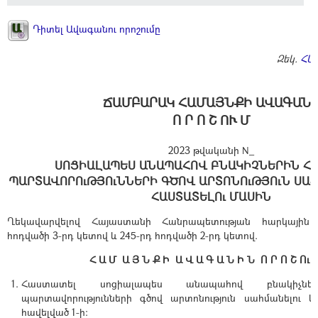
Դիտել Ավագանու որոշումը
Զեկ.
ՀԱ
ՃԱՄԲԱՐԱԿ ՀԱՄԱՅՆՔԻ ԱՎԱԳԱՆ
Ո Ր Ո Շ ՈՒ Մ
2023 թվականի N_
ՍՈՑԻԱԼԱՊԵՍ ԱՆԱՊԱՀՈՎ ԲՆԱԿԻՉՆԵՐԻՆ Հ
ՊԱՐՏԱՎՈՐՈւԹՅՈւՆՆԵՐԻ ԳԾՈՎ ԱՐՏՈՆՈւԹՅՈւՆ ՍԱՀ
ՀԱՍՏԱՏԵԼՈւ ՄԱՍԻՆ
Ղեկավարվելով Հայաստանի Հանրապետության հարկային 
հոդվածի 3-րդ կետով և 245-րդ հոդվածի 2-րդ կետով.
Հ Ա Մ Ա Յ Ն Ք Ի Ա Վ Ա Գ Ա Ն Ի Ն Ո Ր Ո Շ Ու Մ
Հաստատել սոցիալապես անապահով բնակիչներ
պարտավորությունների գծով արտոնություն սահմանելու կ
հավելված 1-ի: