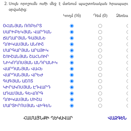
Սույն որոշումն ուժի մեջ է մտնում պաշտոնական հրապար
օրվանից:
Կողմ (16)
Դեմ (0)
Ձեռնպա
ՕՀԱՆՅԱՆ ՌՈԲԵՐՏ
ՍԱՐԻԲԵԿՅԱՆ ՎԱՐԴԱՆ
ՃԱՂԱՐՅԱՆ ԳԱՅԱՆԵ
ՂՈՒԿԱՍՅԱՆ ԱՆՈՒՇ
ՄԱՐԳԱՐՅԱՆ ԱՐԱՅԻԿ
ՇՈՒՇԱՆՅԱՆ ՇԱՀՆՈՒՐ
ՆԻԿՈՂՈՍՅԱՆ ԱՆԴՐԱՆԻԿ
ՎԱՐԴԱՆՅԱՆ ՎԱՀԵ
ՎԱՐԴԱՆՅԱՆ ՎՐԵԺ
ԳԱԳՅԱՆ ԱՇՈՏ
ԿԻՐԱԿՈՍՅԱՆ ԷԴՎԱՐԴ
ԱԴԱՄՅԱՆ ԳԵՎՈՐԳ
ՂՈՒԿԱՍՅԱՆ ՄԻՇԱ
ՄԱՐՏԻՐՈՍՅԱՆ ՎԻԳԵՆ
ՀԱՄԱՅՆՔԻ ՂԵԿԱՎԱՐ
ՎԱԶԳԵՆ 