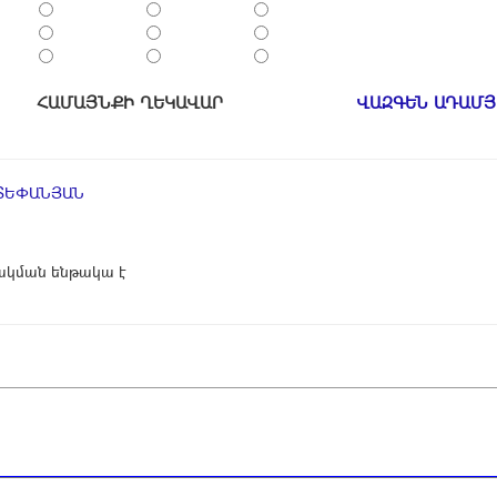
ՀԱՄԱՅՆՔԻ ՂԵԿԱՎԱՐ
ՎԱԶԳԵՆ ԱԴԱՄՅ
ՏԵՓԱՆՅԱՆ
կման ենթակա է