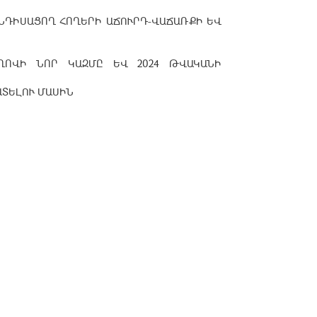
ՆԴԻՍԱՑՈՂ ՀՈՂԵՐԻ ԱՃՈՒՐԴ-ՎԱՃԱՌՔԻ ԵՎ
ՈՂՈՎԻ ՆՈՐ ԿԱԶՄԸ ԵՎ 2024 ԹՎԱԿԱՆԻ
ԱՏԵԼՈՒ ՄԱՍԻՆ