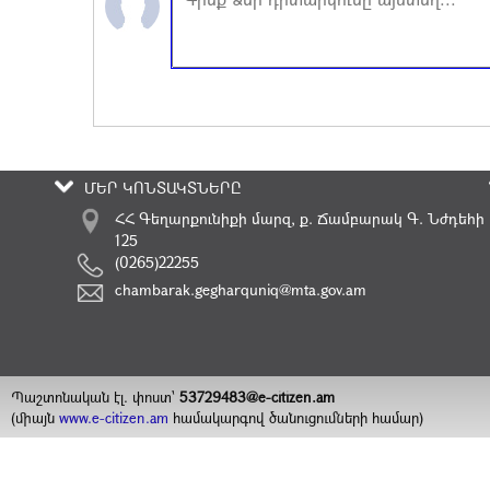
ՄԵՐ ԿՈՆՏԱԿՏՆԵՐԸ
ՀՀ Գեղարքունիքի մարզ, ք. Ճամբարակ Գ. Նժդեհի
125
(0265)22255
chambarak.gegharquniq@mta.gov.am
Պաշտոնական էլ. փոստ`
53729483@e-citizen.am
(միայն
www.e-citizen.am
համակարգով ծանուցումների համար)
2008 -
2026
Հեղինակային իրավունքները պաշտպանված են
©
ՃԱՄԲԱՐԱԿԻ ՀԱՄԱՅՆՔԱՊԵՏԱՐԱՆ