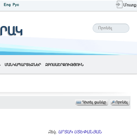
Մուտք
ՐԱԿ
ՄԱՆԿԱՊԱՐՏԵԶՆԵՐ
ԶԲՈՍԱՇՐՋՈՒԹՅՈՒՆ
Զեկ.
ԱՐՏԱԿ ՍՏԵՓԱՆՅԱՆ