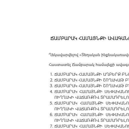
ՃԱՄԲԱՐԱԿ ՀԱՄԱՅՆՔԻ ԱՎԱԳԱՆՈՒ
Ղեկավարվելով «Տեղական ինքնակառավար
Հաստատել Ճամբարակ համայնքի ավագանո
ՃԱՄԲԱՐԱԿ ՀԱՄԱՅՆՔԻ ԱՂԲԵՐՔ ԲՆ
ՃԱՄԲԱՐԱԿ ՀԱՄԱՅՆՔԻ ՇՈՂԱԿԱԹ Բ
ՃԱՄԲԱՐԱԿ ՀԱՄԱՅՆՔԻ ՇՈՂԱԿԱԹ Բ
ՃԱՄԲԱՐԱԿ ՀԱՄԱՅՆՔԻ ՍԵՓԱԿԱՆՈՒ
ՈՒՂՂԱԿԻ ՎԱՃԱՌՔՈՎ ՏՐԱՄԱԴՐԵԼՈ
ՃԱՄԲԱՐԱԿ ՀԱՄԱՅՆՔԻ ՍԵՓԱԿԱՆՈ
ՈՒՂՂԱԿԻ ՎԱՃԱՌՔՈՎ ՏՐԱՄԱԴՐԵԼՈ
ՃԱՄԲԱՐԱԿ ՀԱՄԱՅՆՔԻ ՍԵՓԱԿԱՆՈ
ՈՒՂՂԱԿԻ ՎԱՃԱՌՔՈՎ ՏՐԱՄԱԴՐԵԼՈ
ՃԱՄԲԱՐԱԿ ՀԱՄԱՅՆՔԻ ՍԵՓԱԿԱՆՈՒ