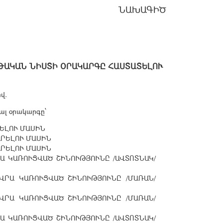
ՆԱԽԱԳԻԾ
ՐԹԱԿԱՆ ՆԻՍՏԻ ՕՐԱԿԱՐԳԸ ՀԱՍՏԱՏԵԼՈՒ
վ.
ալ օրակարգը՝
ԵԼՈՒ ՄԱՍԻՆ
ՐԵԼՈՒ ՄԱՍԻՆ
ՐԵԼՈՒ ՄԱՍԻՆ
 ԿԱՌՈՒՑՎԱԾ ՇԻՆՈՒԹՅՈՒՆԸ /ԱՎՏՈՏՆԱԿ/
ՐԱ ԿԱՌՈՒՑՎԱԾ ՇԻՆՈՒԹՅՈՒՆԸ /ՄԱՌԱՆ/
ՐԱ ԿԱՌՈՒՑՎԱԾ ՇԻՆՈՒԹՅՈՒՆԸ /ՄԱՌԱՆ/
 ԿԱՌՈՒՑՎԱԾ ՇԻՆՈՒԹՅՈՒՆԸ /ԱՎՏՈՏՆԱԿ/