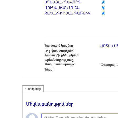
ԱԴԱՄՅԱՆ ԳԵՎՈՐԳ
ՂՈՒԿԱՍՅԱՆ ՄԻՇԱ
ՋԱՀԱՆԳԻՐՅԱՆ ԳԱՌՆԻԿ
Նախագիծ կազմող
ԱՐՏԱԿ Ս
Կից փաստաթղթեր՝
Նախագծի քննարկման
արձանագրությունը
Փակ փաստաթուղթ՝
Հրապարա
Նիստ
Կարծիքներ
Մեկնաբանություններ