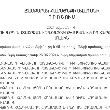
ՃԱՄԲԱՐԱԿ ՀԱՄԱՅՆՔԻ ԱՎԱԳԱՆԻ
Ո Ր Ո Շ ՈՒ Մ
2024 թվականի N_
 3-ՐԴ ՆՍՏԱՇՐՋԱՆԻ 26.06.2024 ԹՎԱԿԱՆԻ 5-ՐԴ ՀԵ
ՄԱՍԻՆ
ման մասին» ՀՀ օրենքի 14-րդ և 65-րդ հոդվածների պահանջներո
ւ 3-րդ նստաշրջանի 26.06.2024թ. 5-րդ հերթական նիստի հետևյ
ԱԿԱՎԱՅՐԻ ԳԼԽԱՎՈՐ ՀԱՏԱԿԱԳԾՈՒՄ ՓՈՓՈԽՈՒԹՅՈՒՆ ԿԱՏԱՐ
ՆԱԿԱՎԱՅՐԻ ԳԼԽԱՎՈՐ ՀԱՏԱԿԱԳԾՈՒՄ ՓՈՓՈԽՈՒԹՅՈՒՆ ԿԱՏԱ
ՆԱԿԱՎԱՅՐԻ ԳԼԽԱՎՈՐ ՀԱՏԱԿԱԳԾՈՒՄ ՓՈՓՈԽՈՒԹՅՈՒՆ ԿԱՏԱ
ԹՅՈՒՆ ՀԱՆԴԻՍԱՑՈՂ ՀՈՂԱՄԱՍԸ ԵՎ ՆՈՒՅՆ ՀՈՂԱՄԱՍԻ ՎՐԱ
Ւ ՄԱՍԻՆ
ՒԹՅՈՒՆ ՀԱՆԴԻՍԱՑՈՂ ՀՈՂԱՄԱՍԸ ԵՎ ՆՈՒՅՆ ՀՈՂԱՄԱՍԻ Վ
Ւ ՄԱՍԻՆ
ՒԹՅՈՒՆ ՀԱՆԴԻՍԱՑՈՂ ՀՈՂԱՄԱՍԸ ԵՎ ՆՈՒՅՆ ՀՈՂԱՄԱՍԻ Վ
Ւ ՄԱՍԻՆ
ԹՅՈՒՆ ՀԱՆԴԻՍԱՑՈՂ ՀՈՂԱՄԱՍԸ ԵՎ ՆՈՒՅՆ ՀՈՂԱՄԱՍԻ ՎՐԱ