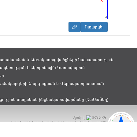
×
առավարման և ենթակառուցվածքների նախարարություն
պետության Էլեկտրոնային Կառավարում
եր
ամակարգերի Զարգացման և Վերապատրաստման
ցություն տեղական ինքնակառավարմանը (ՀաՄաՏեղ)
Մշակող
ՏՀԶՎԿ ՀԿ
Համայնքային կառավարման տեղեկատվական համակարգ
216
ԲԿԳ Մրցանակ 2015 - OGP Award 2015