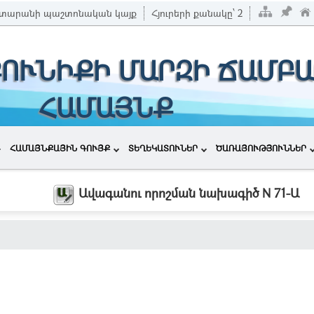
տարանի պաշտոնական կայք
Հյուրերի քանակը՝
2
ՔՈՒՆԻՔԻ ՄԱՐԶԻ ՃԱՄԲԱ
ՀԱՄԱՅՆՔ
ՀԱՄԱՅՆՔԱՅԻՆ ԳՈՒՅՔ
ՏԵՂԵԿԱՏՈՒՆԵՐ
ԾԱՌԱՅՈՒԹՅՈՒՆՆԵՐ
Ավագանու որոշման նախագիծ N 71-Ա