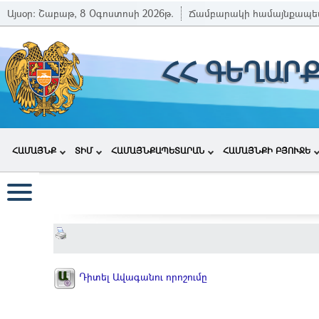
Այսօր:
Շաբաթ, 8 Օգոստոսի 2026թ.
Ճամբարակի համայնքապե
ՀՀ ԳԵՂԱՐ
ՀԱՄԱՅՆՔ
ՏԻՄ
ՀԱՄԱՅՆՔԱՊԵՏԱՐԱՆ
ՀԱՄԱՅՆՔԻ ԲՅՈՒՋԵ
Դիտել Ավագանու որոշումը