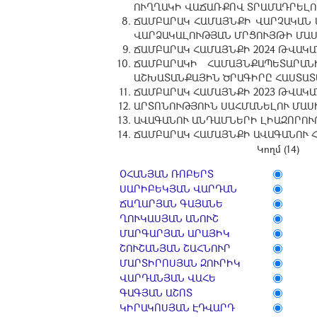
ՈՒՂՂԱԿԻ ՎԱՃԱՌՔՈՎ ՏՐԱՄԱԴՐԵԼՈ
ՃԱՄԲԱՐԱԿ ՀԱՄԱՅՆՔԻ ՎԱՐՉԱԿԱՆ 
ՎԱՐՁԱԿԱԼՈՒԹՅԱՆ ՄՐՑՈՒՅԹԻ ՄԱ
ՃԱՄԲԱՐԱԿ ՀԱՄԱՅՆՔԻ 2024 ԹՎԱԿԱ
ՃԱՄԲԱՐԱԿԻ ՀԱՄԱՅՆՔԱՊԵՏԱՐԱ
ԱՇԽԱՏԱՆՔԱՅԻՆ ԾՐԱԳԻՐԸ ՀԱՍՏԱՏ
ՃԱՄԲԱՐԱԿ ՀԱՄԱՅՆՔԻ 2023 ԹՎԱԿԱ
ԱՐՏՈՆՈՒԹՅՈՒՆ ՍԱՀՄԱՆԵԼՈՒ ՄԱՍ
ԱՎԱԳԱՆՈՒ ԱՆԴԱՄՆԵՐԻ ԼԻԱԶՈՐՈՒ
ՃԱՄԲԱՐԱԿ ՀԱՄԱՅՆՔԻ ԱՎԱԳԱՆՈՒ 
Կողմ (14)
ՕՀԱՆՅԱՆ ՌՈԲԵՐՏ
ՍԱՐԻԲԵԿՅԱՆ ՎԱՐԴԱՆ
ՃԱՂԱՐՅԱՆ ԳԱՅԱՆԵ
ՂՈՒԿԱՍՅԱՆ ԱՆՈՒՇ
ՄԱՐԳԱՐՅԱՆ ԱՐԱՅԻԿ
ՇՈՒՇԱՆՅԱՆ ՇԱՀՆՈՒՐ
ՄԱՐՏԻՐՈՍՅԱՆ ԶՈՒՐԻԿ
ՎԱՐԴԱՆՅԱՆ ՎԱՀԵ
ԳԱԳՅԱՆ ԱՇՈՏ
ԿԻՐԱԿՈՍՅԱՆ ԷԴՎԱՐԴ