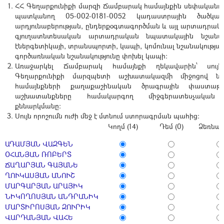
ՀՀ Գեղարքունիքի մարզի Ճամբարակ համայնքին սեփականու
պատկանող 05-002-0181-0052 կադաստրային ծածկ
արդյունաբերության, ընդերքօգտագործման և այլ արտադրակ
գյուղատնտեսական արտադրական նպատակային նշանակո
էներգետիկայի, տրանսպորտի, կապի, կոմունալ նշանակության
գործառնական նշանակությունը փոխել կապի:
Առաջարկել Ճամբարակ համայնքի ղեկավարին՝ սույ
Գեղարքունիքի մարզպետի աշխատակազմի միջոցով ներ
համայնքների քաղաքաշինական ծրագրային փաստաթ
աշխատանքները համակարգող միջգերատեսչական 
քննարկմանը:
Սույն որոշումն ուժի մեջ է մտնում ստորագրման պահից:
Կողմ (14)
Դեմ (0)
Ձեռնպա
ԱԴԱՄՅԱՆ ՎԱԶԳԵՆ
ՕՀԱՆՅԱՆ ՌՈԲԵՐՏ
ՃԱՂԱՐՅԱՆ ԳԱՅԱՆԵ
ՂՈՒԿԱՍՅԱՆ ԱՆՈՒՇ
ՄԱՐԳԱՐՅԱՆ ԱՐԱՅԻԿ
ՆԻԿՈՂՈՍՅԱՆ ԱՆԴՐԱՆԻԿ
ՄԱՐՏԻՐՈՍՅԱՆ ԶՈՒՐԻԿ
ՎԱՐԴԱՆՅԱՆ ՎԱՀԵ