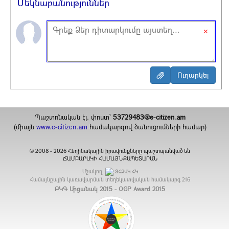
Մեկնաբանություններ
×
Պաշտոնական էլ. փոստ`
53729483@e-citizen.am
(միայն
www.e-citizen.am
համակարգով ծանուցումների համար)
2008 -
2026
Հեղինակային իրավունքները պաշտպանված են
©
ՃԱՄԲԱՐԱԿԻ ՀԱՄԱՅՆՔԱՊԵՏԱՐԱՆ
Մշակող
ՏՀԶՎԿ ՀԿ
Համայնքային կառավարման տեղեկատվական համակարգ
216
ԲԿԳ Մրցանակ 2015 - OGP Award 2015