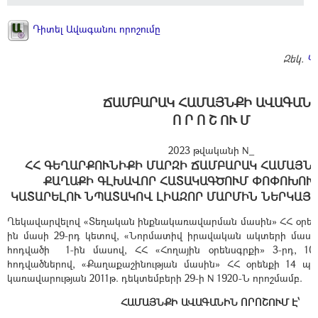
Դիտել Ավագանու որոշումը
Զեկ.
Կ
ՃԱՄԲԱՐԱԿ ՀԱՄԱՅՆՔԻ ԱՎԱԳԱՆ
Ո Ր Ո Շ ՈՒ Մ
2023 թվականի N_
ՀՀ ԳԵՂԱՐՔՈՒՆԻՔԻ ՄԱՐԶԻ ՃԱՄԲԱՐԱԿ ՀԱՄԱՅՆ
ՔԱՂԱՔԻ ԳԼԽԱՎՈՐ ՀԱՏԱԿԱԳԾՈՒՄ ՓՈՓՈԽՈՒ
ԿԱՏԱՐԵԼՈՒ ՆՊԱՏԱԿՈՎ ԼԻԱԶՈՐ ՄԱՐՄԻՆ ՆԵՐԿԱՅ
Ղեկավարվելով «Տեղական ինքնակառավարման մասին» ՀՀ օրենքի
ին մասի 29-րդ կետով, «Նորմատիվ իրավական ակտերի մասին
հոդվածի 1-ին մասով, ՀՀ «Հողային օրենսգրքի» 3-րդ, 10-
հոդվածներով, «Քաղաքաշինության մասին» ՀՀ օրենքի 14 պ
կառավարության 2011թ. դեկտեմբերի 29-ի N 1920-Ն որոշմամբ.
ՀԱՄԱՅՆՔԻ ԱՎԱԳԱՆԻՆ ՈՐՈՇՈՒՄ Է՝