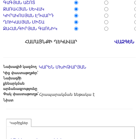
ԳԱԳՅԱՆ ԱՇՈՏ
ՋԱՌԱՀՅԱՆ ՍԵՎԱԿ
ԿԻՐԱԿՈՍՅԱՆ ԷԴՎԱՐԴ
ՂՈՒԿԱՍՅԱՆ ՄԻՇԱ
ՋԱՀԱՆԳԻՐՅԱՆ ԳԱՌՆԻԿ
ՀԱՄԱՅՆՔԻ ՂԵԿԱՎԱՐ
ՎԱԶԳԵՆ 
Նախագիծ կազմող
ԿԱՐԵՆ ՄԽԻԹԱՐՅԱՆ
Կից փաստաթղթեր՝
Նախագծի
քննարկման
արձանագրությունը
Փակ փաստաթուղթ՝
Հրապարակման ենթակա է
Նիստ
Կարծիքներ