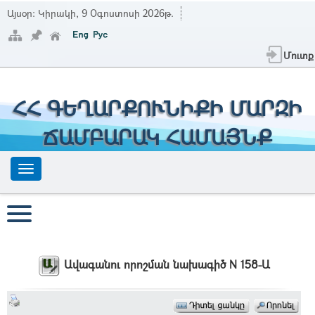
Այսօր:
Կիրակի, 9 Օգոստոսի 2026թ.
Մուտք
ՀՀ ԳԵՂԱՐՔՈՒՆԻՔԻ ՄԱՐԶԻ
ՃԱՄԲԱՐԱԿ ՀԱՄԱՅՆՔ
Ավագանու որոշման նախագիծ N 158-Ա