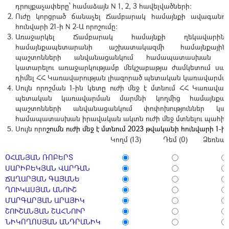
դրույքաչափերը՝ համաձայն N 1, 2, 3 հավելվածների:
Ուժը կորցրած ճանաչել Ճամբարակ համայնքի ավագանու
հունվարի 21-ի N 2-Ա որոշումը:
Առաջարկել Ճամբարակ համայնքի ղեկավարին
համայնքապետարանի աշխատակազմի համայնքային
պաշտոնների անվանացանկում համապատասխան փոփո
կատարելու առաջարկությամբ մեկշաբաթյա ժամկետում սա
դիմել ՀՀ Կառավարության լիազորած պետական կառավարման
Սույն որոշման 1-ին կետը ուժի մեջ է մտնում ՀՀ Կառավար
պետական կառավարման մարմնի կողմից համայնքայի
պաշտոնների անվանացանկում փոփոխություններ կա
համապատասխան իրավական ակտն ուժի մեջ մտնելու պահից
Սույն որո
շումն ուժի մեջ է մտնում 2023 թվականի հունվարի 1-ից
Կողմ (13)
Դեմ (0)
Ձեռնպա
ՕՀԱՆՅԱՆ ՌՈԲԵՐՏ
ՍԱՐԻԲԵԿՅԱՆ ՎԱՐԴԱՆ
ՃԱՂԱՐՅԱՆ ԳԱՅԱՆԵ
ՂՈՒԿԱՍՅԱՆ ԱՆՈՒՇ
ՄԱՐԳԱՐՅԱՆ ԱՐԱՅԻԿ
ՇՈՒՇԱՆՅԱՆ ՇԱՀՆՈՒՐ
ՆԻԿՈՂՈՍՅԱՆ ԱՆԴՐԱՆԻԿ