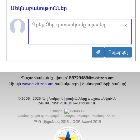
Մեկնաբանություններ
×
Պաշտոնական էլ. փոստ`
53729483@e-citizen.am
(միայն
www.e-citizen.am
համակարգով ծանուցումների համար)
2008 -
2026
Հեղինակային իրավունքները պաշտպանված են
©
ՃԱՄԲԱՐԱԿԻ ՀԱՄԱՅՆՔԱՊԵՏԱՐԱՆ
Մշակող
ՏՀԶՎԿ ՀԿ
Համայնքային կառավարման տեղեկատվական համակարգ
216
ԲԿԳ Մրցանակ 2015 - OGP Award 2015