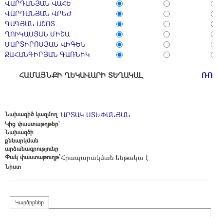
ՎԱՐԴԱՆՅԱՆ ՎԱՀԵ
ՎԱՐԴԱՆՅԱՆ ՎՐԵԺ
ԳԱԳՅԱՆ ԱՇՈՏ
ՂՈՒԿԱՍՅԱՆ ՄԻՇԱ
ՄԱՐՏԻՐՈՍՅԱՆ ՎԻԳԵՆ
ՋԱՀԱՆԳԻՐՅԱՆ ԳԱՌՆԻԿ
ՀԱՄԱՅՆՔԻ ՂԵԿԱՎԱՐԻ ՏԵՂԱԿԱԼ
ՌՈԲ
Նախագիծ կազմող
ԱՐՏԱԿ ՍՏԵՓԱՆՅԱՆ
Կից փաստաթղթեր՝
Նախագծի
քննարկման
արձանագրությունը
Փակ փաստաթուղթ՝
Հրապարակման ենթակա է
Նիստ
Կարծիքներ