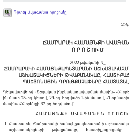
Դիտել Ավագանու որոշումը
Զեկ.
ՃԱՄԲԱՐԱԿ ՀԱՄԱՅՆՔԻ ԱՎԱԳԱՆ
Ո Ր Ո Շ ՈՒ Մ
2022 թվականի N_
ՃԱՄԲԱՐԱԿԻ ՀԱՄԱՅՆՔԱՊԵՏԱՐԱՆԻ ԱՇԽԱՏԱԿԱԶՄԻ 
ԱՇԽԱՏԱԿԻՑՆԵՐԻ ԹՎԱՔԱՆԱԿԱԸ, ՀԱՍՏԻՔԱՑՈ
ՊԱՇՏՈՆԱՅԻՆ ԴՐՈւՅՔԱՉԱՓԵՐԸ ՀԱՍՏԱՏԵԼՈ
Ղեկավարվելով «Տեղական ինքնակառավարման մասին» ՀՀ օրենքի
ին մասի 28-րդ կետով, 29-րդ հոդվածի 1-ին մասով, «Նորմատ
մասին» ՀՀ օրենքի 37-րդ հոդվածով՝
Հ Ա Մ Ա Յ Ն Ք Ի Ա Վ Ա Գ Ա Ն Ի Ն Ո Ր Ո Շ Ու 
Հաստատել Ճամբարակի համայնքապետարանի աշխատակազմ
աշխատակիցների թվաքանակը, հաստիքացուցակը 