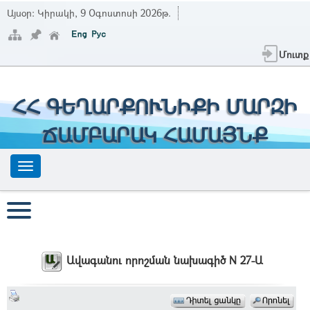
Այսօր:
Կիրակի, 9 Օգոստոսի 2026թ.
Մուտք
ՀՀ ԳԵՂԱՐՔՈՒՆԻՔԻ ՄԱՐԶԻ
ՃԱՄԲԱՐԱԿ ՀԱՄԱՅՆՔ
Ավագանու որոշման նախագիծ N 27-Ա