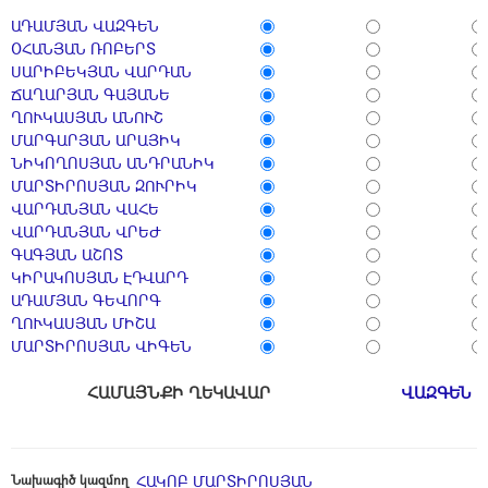
ԱԴԱՄՅԱՆ ՎԱԶԳԵՆ
ՕՀԱՆՅԱՆ ՌՈԲԵՐՏ
ՍԱՐԻԲԵԿՅԱՆ ՎԱՐԴԱՆ
ՃԱՂԱՐՅԱՆ ԳԱՅԱՆԵ
ՂՈՒԿԱՍՅԱՆ ԱՆՈՒՇ
ՄԱՐԳԱՐՅԱՆ ԱՐԱՅԻԿ
ՆԻԿՈՂՈՍՅԱՆ ԱՆԴՐԱՆԻԿ
ՄԱՐՏԻՐՈՍՅԱՆ ԶՈՒՐԻԿ
ՎԱՐԴԱՆՅԱՆ ՎԱՀԵ
ՎԱՐԴԱՆՅԱՆ ՎՐԵԺ
ԳԱԳՅԱՆ ԱՇՈՏ
ԿԻՐԱԿՈՍՅԱՆ ԷԴՎԱՐԴ
ԱԴԱՄՅԱՆ ԳԵՎՈՐԳ
ՂՈՒԿԱՍՅԱՆ ՄԻՇԱ
ՄԱՐՏԻՐՈՍՅԱՆ ՎԻԳԵՆ
ՀԱՄԱՅՆՔԻ ՂԵԿԱՎԱՐ
ՎԱԶԳԵՆ 
Նախագիծ կազմող
ՀԱԿՈԲ ՄԱՐՏԻՐՈՍՅԱՆ