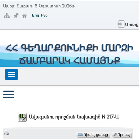
Այսօր:
Շաբաթ, 8 Օգոստոսի 2026թ.
Մուտք
ՀՀ ԳԵՂԱՐՔՈՒՆԻՔԻ ՄԱՐԶԻ
ՃԱՄԲԱՐԱԿ ՀԱՄԱՅՆՔ
Ավագանու որոշման նախագիծ N 217-Ա