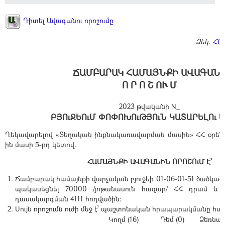
Դիտել Ավագանու որոշումը
Զեկ.
ՀԱ
ՃԱՄԲԱՐԱԿ ՀԱՄԱՅՆՔԻ ԱՎԱԳԱՆ
Ո Ր Ո Շ ՈՒ Մ
2023 թվականի N_
ԲՅՈւՋԵՈւՄ ՓՈՓՈԽՈւԹՅՈւՆ ԿԱՏԱՐԵԼՈւ 
Ղեկավարելով «Տեղական ինքնակառավարման մասին» ՀՀ օրենքի
ին մասի 5-րդ կետով.
ՀԱՄԱՅՆՔԻ ԱՎԱԳԱՆԻՆ ՈՐՈՇՈւՄ Է՝
Ճամբարակ համայնքի վարչական բյուջեի 01-06-01-51 ծածկագ
պակասեցնել 70000 /յոթանասուն հազար/ ՀՀ դրամ և այ
դասակարգման 4111 հոդվածին:
Սույն որոշումն ուժի մեջ է՝ պաշտոնական հրապարակմանը հա
Կողմ (16)
Դեմ (0)
Ձեռնպա