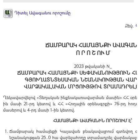
Դիտել Ավագանու որոշումը
Զեկ.
Կ
ՃԱՄԲԱՐԱԿ ՀԱՄԱՅՆՔԻ ԱՎԱԳԱՆ
Ո Ր Ո Շ ՈՒ Մ
2023 թվականի N_
ՃԱՄԲԱՐԱԿ ՀԱՄԱՅՆՔԻ ՍԵՓԱԿԱՆՈՒԹՅՈՒՆ Հ
ԳՅՈՒՂԱՏՆՏԵՍԱԿԱՆ ՆՇԱՆԱԿՈՒԹՅԱՆ ՎԱՐ
ՎԱՐՁԱԿԱԼԱԿԱՆ ՄՐՑՈՒՅԹՈՎ ՏՐԱՄԱԴՐԵԼՈ
Ղեկավարվելով «Տեղական ինքնակառավարման մասին» ՀՀ օրենքի
ին մասի 21-րդ կետով և ՀՀ «Հողային օրենսգրքի» 76-րդ հոդված
մասերով և 4-րդ մասի 1-ին կետով.
ՀԱՄԱՅՆՔԻ ԱՎԱԳԱՆԻՆ ՈՐՈՇՈՒՄ Է՝
Ճամբարակ համայնքի Կալավան բնակավայրում գտնվող գ
նշանակության 25․0 հա վարելահողը տրամադրել վարձակալակ