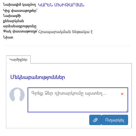
Նախագիծ կազմող
ԿԱՐԵՆ ՄԽԻԹԱՐՅԱՆ
Կից փաստաթղթեր՝
Նախագծի
քննարկման
արձանագրությունը
Փակ փաստաթուղթ՝
Հրապարակման ենթակա է
Նիստ
Կարծիքներ
Մեկնաբանություններ
×