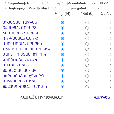
Հողամասի համար մեկնարկային գին սահմանել 172.500 ՀՀ դ
Սույն որոշումն ուժի մեջ է մտնում ստորագրման պահից։
Կողմ (14)
Դեմ (0)
Ձեռնպա
ԱԴԱՄՅԱՆ ՎԱԶԳԵՆ
ՕՀԱՆՅԱՆ ՌՈԲԵՐՏ
ՃԱՂԱՐՅԱՆ ԳԱՅԱՆԵ
ՂՈՒԿԱՍՅԱՆ ԱՆՈՒՇ
ՄԱՐԳԱՐՅԱՆ ԱՐԱՅԻԿ
ՆԻԿՈՂՈՍՅԱՆ ԱՆԴՐԱՆԻԿ
ՄԱՐՏԻՐՈՍՅԱՆ ԶՈՒՐԻԿ
ՎԱՐԴԱՆՅԱՆ ՎԱՀԵ
ԳԱԳՅԱՆ ԱՇՈՏ
ՋԱՌԱՀՅԱՆ ՍԵՎԱԿ
ԿԻՐԱԿՈՍՅԱՆ ԷԴՎԱՐԴ
ՂՈՒԿԱՍՅԱՆ ՄԻՇԱ
ՋԱՀԱՆԳԻՐՅԱՆ ԳԱՌՆԻԿ
ՀԱՄԱՅՆՔԻ ՂԵԿԱՎԱՐ
ՎԱԶԳԵՆ 