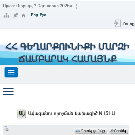
Այսօր:
Ուրբաթ, 7 Օգոստոսի 2026թ.
Մուտք
ՀՀ ԳԵՂԱՐՔՈՒՆԻՔԻ ՄԱՐԶԻ
ՃԱՄԲԱՐԱԿ ՀԱՄԱՅՆՔ
Ավագանու որոշման նախագիծ N 151-Ա