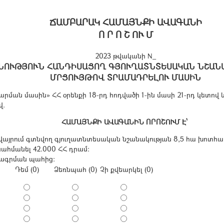
ՃԱՄԲԱՐԱԿ ՀԱՄԱՅՆՔԻ ԱՎԱԳԱՆԻ
Ո Ր Ո Շ ՈՒ Մ
2023 թվականի N_
ՆՈՒԹՅՈՒՆ ՀԱՆԴԻՍԱՑՈՂ ԳՅՈՒՂԱՏՆՏԵՍԱԿԱՆ ՆՇԱՆ
ՄՐՑՈՒՅԹՈՎ ՏՐԱՄԱԴՐԵԼՈՒ ՄԱՍԻՆ
ն մասին» ՀՀ օրենքի 18-րդ հոդվածի 1-ին մասի 21-րդ կետով և Հ
վ.
ՀԱՄԱՅՆՔԻ ԱՎԱԳԱՆԻՆ ՈՐՈՇՈՒՄ Է՝
յրում գտնվող գյուղատնտեսական նշանակության 8,5 հա խոտհա
ահմանել 42.000 ՀՀ դրամ:
որագրման պահից։
Դեմ (0)
Ձեռնպահ (0)
Չի քվեարկել (0)