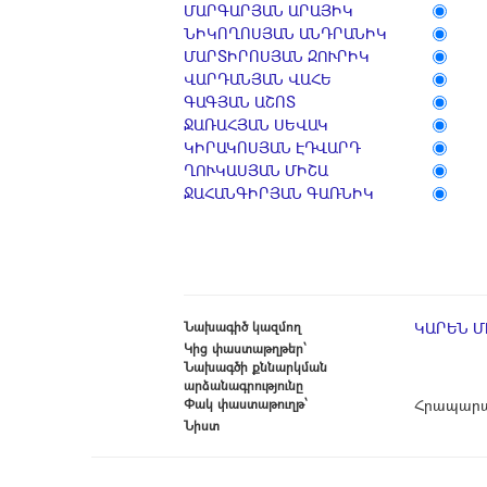
ՄԱՐԳԱՐՅԱՆ ԱՐԱՅԻԿ
ՆԻԿՈՂՈՍՅԱՆ ԱՆԴՐԱՆԻԿ
ՄԱՐՏԻՐՈՍՅԱՆ ԶՈՒՐԻԿ
ՎԱՐԴԱՆՅԱՆ ՎԱՀԵ
ԳԱԳՅԱՆ ԱՇՈՏ
ՋԱՌԱՀՅԱՆ ՍԵՎԱԿ
ԿԻՐԱԿՈՍՅԱՆ ԷԴՎԱՐԴ
ՂՈՒԿԱՍՅԱՆ ՄԻՇԱ
ՋԱՀԱՆԳԻՐՅԱՆ ԳԱՌՆԻԿ
Նախագիծ կազմող
ԿԱՐԵՆ 
Կից փաստաթղթեր՝
Նախագծի քննարկման
արձանագրությունը
Փակ փաստաթուղթ՝
Հրապարա
Նիստ