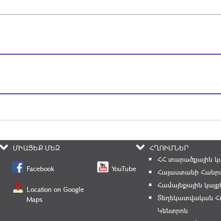
ՄԻԱՑԵՔ ՄԵԶ
ՀՂՈՒՄՆԵՐ
ՀՀ տարածքային կ
Facebook
YouTube
Հայաստանի Հանրա
Համայնքային կայք
Location on Google
Տեղեկատվական Հ
Maps
Կենտրոն