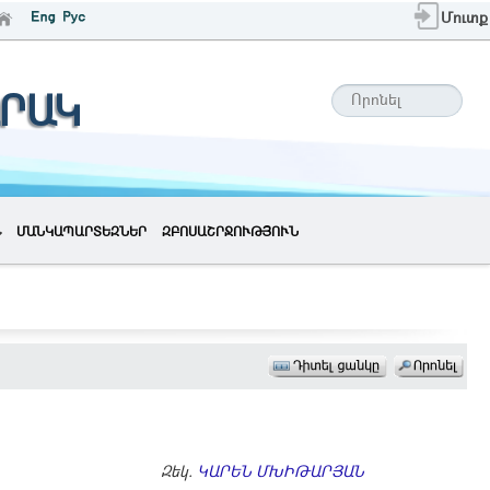
Մուտք
ՐԱԿ
ՄԱՆԿԱՊԱՐՏԵԶՆԵՐ
ԶԲՈՍԱՇՐՋՈՒԹՅՈՒՆ
Զեկ.
ԿԱՐԵՆ ՄԽԻԹԱՐՅԱՆ