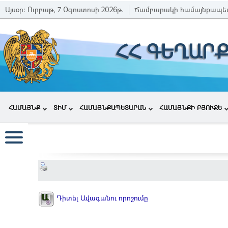
Այսօր:
Ուրբաթ, 7 Օգոստոսի 2026թ.
Ճամբարակի համայնքապե
ՀՀ ԳԵՂԱՐ
ՀԱՄԱՅՆՔ
ՏԻՄ
ՀԱՄԱՅՆՔԱՊԵՏԱՐԱՆ
ՀԱՄԱՅՆՔԻ ԲՅՈՒՋԵ
Դիտել Ավագանու որոշումը