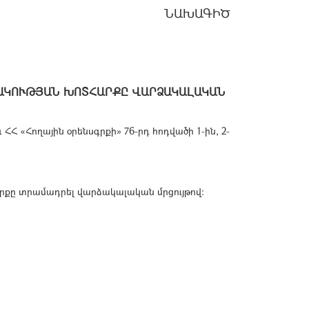
ՆԱԽԱԳԻԾ
ԱԿՈՒԹՅԱՆ ԽՈՏՀԱՐՔԸ ՎԱՐՁԱԿԱԼԱԿԱՆ
Հ «Հողային օրենսգրքի» 76-րդ հոդվածի 1-ին, 2-
րքը տրամադրել վարձակալական մրցույթով: