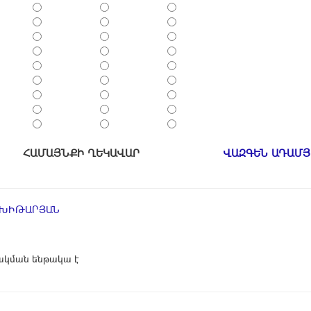
ՀԱՄԱՅՆՔԻ ՂԵԿԱՎԱՐ
ՎԱԶԳԵՆ ԱԴԱՄՅ
ՄԽԻԹԱՐՅԱՆ
կման ենթակա է