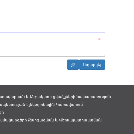
×
առավարման և ենթակառուցվածքների նախարարություն
պետության Էլեկտրոնային Կառավարում
եր
ամակարգերի Զարգացման և Վերապատրաստման