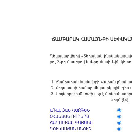
ՃԱՄԲԱՐԱԿ ՀԱՄԱՅՆՔԻ ՍԵՓԱԿԱ
Ղեկավարվելով «Տեղական ինքնակառավարմա
րդ, 3-րդ մասերով և 4-րդ մասի 1-ին կետո
Ճամբարակ համայնքի Վահան բնակավա
Հողամասի համար մեկնարկային գին ս
Սույն որոշումն ուժի մեջ է մտնում ստ
Կողմ (14)
ԱԴԱՄՅԱՆ ՎԱԶԳԵՆ
ՕՀԱՆՅԱՆ ՌՈԲԵՐՏ
ՃԱՂԱՐՅԱՆ ԳԱՅԱՆԵ
ՂՈՒԿԱՍՅԱՆ ԱՆՈՒՇ