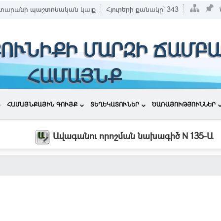
տարանի պաշտոնական կայք
Հյուրերի քանակը՝
343
ՔՈՒՆԻՔԻ ՄԱՐԶԻ ՃԱՄԲԱ
ՀԱՄԱՅՆՔ
ՀԱՄԱՅՆՔԱՅԻՆ ԳՈՒՅՔ
ՏԵՂԵԿԱՏՈՒՆԵՐ
ԾԱՌԱՅՈՒԹՅՈՒՆՆԵՐ
Ավագանու որոշման նախագիծ N 135-Ա