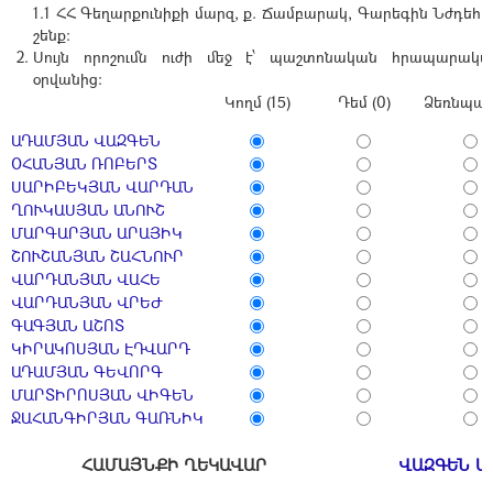
1.1 ՀՀ Գեղարքունիքի մարզ, ք. Ճամբարակ, Գարեգին Նժդեհի 
շենք:
Սույն որոշումն ուժի մեջ է՝ պաշտոնական հրապարակմ
օրվանից։
Կողմ (15)
Դեմ (0)
Ձեռնպահ 
ԱԴԱՄՅԱՆ ՎԱԶԳԵՆ
ՕՀԱՆՅԱՆ ՌՈԲԵՐՏ
ՍԱՐԻԲԵԿՅԱՆ ՎԱՐԴԱՆ
ՂՈՒԿԱՍՅԱՆ ԱՆՈՒՇ
ՄԱՐԳԱՐՅԱՆ ԱՐԱՅԻԿ
ՇՈՒՇԱՆՅԱՆ ՇԱՀՆՈՒՐ
ՎԱՐԴԱՆՅԱՆ ՎԱՀԵ
ՎԱՐԴԱՆՅԱՆ ՎՐԵԺ
ԳԱԳՅԱՆ ԱՇՈՏ
ԿԻՐԱԿՈՍՅԱՆ ԷԴՎԱՐԴ
ԱԴԱՄՅԱՆ ԳԵՎՈՐԳ
ՄԱՐՏԻՐՈՍՅԱՆ ՎԻԳԵՆ
ՋԱՀԱՆԳԻՐՅԱՆ ԳԱՌՆԻԿ
ՀԱՄԱՅՆՔԻ ՂԵԿԱՎԱՐ
ՎԱԶԳԵՆ Ա