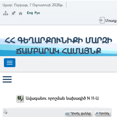
Այսօր:
Ուրբաթ, 7 Օգոստոսի 2026թ.
Մուտք
ՀՀ ԳԵՂԱՐՔՈՒՆԻՔԻ ՄԱՐԶԻ
ՃԱՄԲԱՐԱԿ ՀԱՄԱՅՆՔ
Ավագանու որոշման նախագիծ N 11-Ա