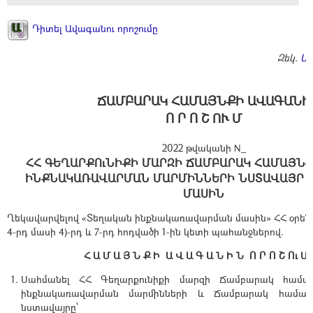
Դիտել Ավագանու որոշումը
Զեկ.
Ա
ՃԱՄԲԱՐԱԿ ՀԱՄԱՅՆՔԻ ԱՎԱԳԱՆԻ
Ո Ր Ո Շ ՈՒ Մ
2022 թվականի N_
ՀՀ ԳԵՂԱՐՔՈւՆԻՔԻ ՄԱՐԶԻ ՃԱՄԲԱՐԱԿ ՀԱՄԱՅՆ
ԻՆՔՆԱԿԱՌԱՎԱՐՄԱՆ ՄԱՐՄԻՆՆԵՐԻ ՆՍՏԱՎԱՅՐ Ս
ՄԱՍԻՆ
Ղեկավարվելով «Տեղական ինքնակառավարման մասին» ՀՀ օրենք
4-րդ մասի 4)-րդ և 7-րդ հոդվածի 1-ին կետի պահանջներով.
Հ Ա Մ Ա Յ Ն Ք Ի Ա Վ Ա Գ Ա Ն Ի Ն Ո Ր Ո Շ Ու Մ
Սահմանել ՀՀ Գեղարքունիքի մարզի Ճամբարակ համա
ինքնակառավարման մարմինների և Ճամբարակ համայ
նստավայրը՝