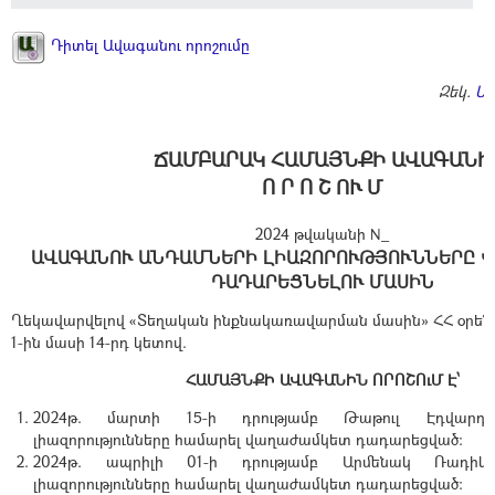
Դիտել Ավագանու որոշումը
Զեկ.
Ա
ՃԱՄԲԱՐԱԿ ՀԱՄԱՅՆՔԻ ԱՎԱԳԱՆԻ
Ո Ր Ո Շ ՈՒ Մ
2024 թվականի N_
ԱՎԱԳԱՆՈՒ ԱՆԴԱՄՆԵՐԻ ԼԻԱԶՈՐՈՒԹՅՈՒՆՆԵՐԸ 
ԴԱԴԱՐԵՑՆԵԼՈՒ ՄԱՍԻՆ
Ղեկավարվելով «Տեղական ինքնակառավարման մասին» ՀՀ օրենք
1-ին մասի 14-րդ կետով.
ՀԱՄԱՅՆՔԻ ԱՎԱԳԱՆԻՆ ՈՐՈՇՈւՄ Է՝
2024թ. մարտի 15-ի դրությամբ Թաթուլ Էդվարդի
լիազորությունները համարել վաղաժամկետ դադարեցված:
2024թ. ապրիլի 01-ի դրությամբ Արմենակ Ռադիկի
լիազորությունները համարել վաղաժամկետ դադարեցված: