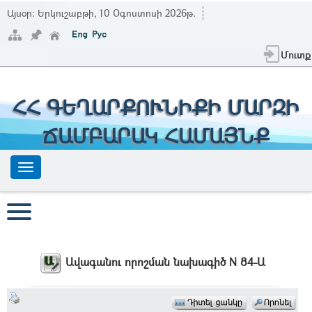
Այսօր:
Երկուշաբթի, 10 Օգոստոսի 2026թ.
Մուտք
ՀՀ ԳԵՂԱՐՔՈՒՆԻՔԻ ՄԱՐԶԻ
ՃԱՄԲԱՐԱԿ ՀԱՄԱՅՆՔ
Ավագանու որոշման նախագիծ N 84-Ա