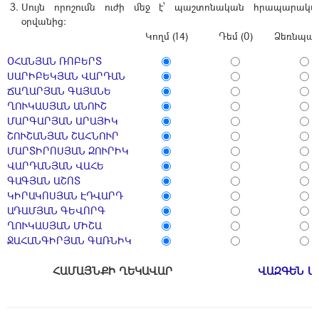
Սույն որոշումն ուժի մեջ է՝ պաշտոնական հրապարակմ
օրվանից:
Կողմ (14)
Դեմ (0)
Ձեռնպահ 
ՕՀԱՆՅԱՆ ՌՈԲԵՐՏ
ՍԱՐԻԲԵԿՅԱՆ ՎԱՐԴԱՆ
ՃԱՂԱՐՅԱՆ ԳԱՅԱՆԵ
ՂՈՒԿԱՍՅԱՆ ԱՆՈՒՇ
ՄԱՐԳԱՐՅԱՆ ԱՐԱՅԻԿ
ՇՈՒՇԱՆՅԱՆ ՇԱՀՆՈՒՐ
ՄԱՐՏԻՐՈՍՅԱՆ ԶՈՒՐԻԿ
ՎԱՐԴԱՆՅԱՆ ՎԱՀԵ
ԳԱԳՅԱՆ ԱՇՈՏ
ԿԻՐԱԿՈՍՅԱՆ ԷԴՎԱՐԴ
ԱԴԱՄՅԱՆ ԳԵՎՈՐԳ
ՂՈՒԿԱՍՅԱՆ ՄԻՇԱ
ՋԱՀԱՆԳԻՐՅԱՆ ԳԱՌՆԻԿ
ՀԱՄԱՅՆՔԻ ՂԵԿԱՎԱՐ
ՎԱԶԳԵՆ Ա