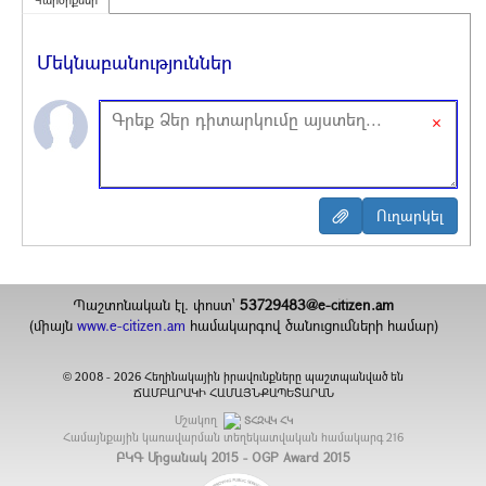
Մեկնաբանություններ
×
Պաշտոնական էլ. փոստ`
53729483@e-citizen.am
(միայն
www.e-citizen.am
համակարգով ծանուցումների համար)
2008 -
2026
Հեղինակային իրավունքները պաշտպանված են
©
ՃԱՄԲԱՐԱԿԻ ՀԱՄԱՅՆՔԱՊԵՏԱՐԱՆ
Մշակող
ՏՀԶՎԿ ՀԿ
Համայնքային կառավարման տեղեկատվական համակարգ
216
ԲԿԳ Մրցանակ 2015 - OGP Award 2015