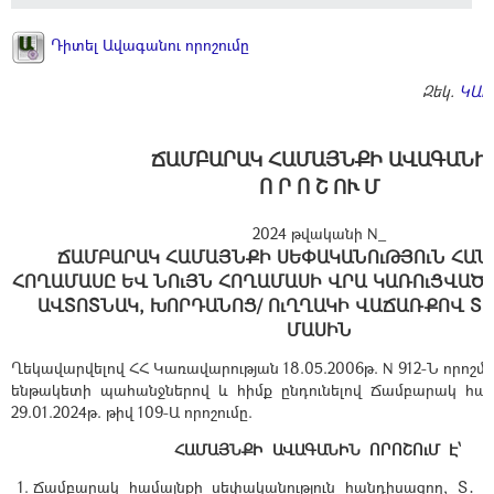
Դիտել Ավագանու որոշումը
Զեկ.
ԿԱՐ
ՃԱՄԲԱՐԱԿ ՀԱՄԱՅՆՔԻ ԱՎԱԳԱՆԻ
Ո Ր Ո Շ ՈՒ Մ
2024 թվականի N_
ՃԱՄԲԱՐԱԿ ՀԱՄԱՅՆՔԻ ՍԵՓԱԿԱՆՈւԹՅՈւՆ ՀԱ
ՀՈՂԱՄԱՍԸ ԵՎ ՆՈւՅՆ ՀՈՂԱՄԱՍԻ ՎՐԱ ԿԱՌՈւՑՎԱԾ Շ
ԱՎՏՈՏՆԱԿ, ԽՈՐԴԱՆՈՑ/ ՈւՂՂԱԿԻ ՎԱՃԱՌՔՈՎ Տ
ՄԱՍԻՆ
Ղեկավարվելով ՀՀ Կառավարության 18.05.2006թ. N 912-Ն որոշմա
ենթակետի պահանջներով և հիմք ընդունելով Ճամբարակ հա
29.01.2024թ. թիվ 109-Ա որոշումը.
ՀԱՄԱՅՆՔԻ ԱՎԱԳԱՆԻՆ ՈՐՈՇՈւՄ Է՝
Ճամբարակ համայնքի սեփականություն հանդիսացող, Տ․ Մ