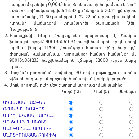
հասցեում գտնվող 0,0043 հա բնակավայրի հողամասը և նույն
գտնվող օրինականացված 18.87 քմ ներքին և 20.74 քմ արտա
ավտոտնակը, 17․30 քմ ներքին և 22․22 քմ արտաքին մակերե
ուղղակի վաճառքով տրամադրել քաղաքացի Թելլի 
Դալլաքյանին:
Քաղաքացի Թելլի Դալլաքյանը պարտավոր է Ճամբար
ֆոնդային բյուջե` 900185061034 հաշվեհամարին որպես հող
արժեք վճարել 14500 /տասնչորս հազար հինգ հարյուր/ 
շինության /ավտոտնակ, խորդանոց/ համար համայնքի վար
900185061232 հաշվեհամարին վճարել 32000 /երեսուներ
դրամ:
Որոշման ընդունման օրվանից 30 օրվա ընթացքում սահմա
չվճարելու դեպքում որոշումը համարվում է ուժը կորցրած:
Սույն որոշումն ուժի մեջ է մտնում ստորագրման պահից:
Կողմ (13)
Դեմ (0)
Ձեռնպահ 
ԱԴԱՄՅԱՆ ՎԱԶԳԵՆ
ՕՀԱՆՅԱՆ ՌՈԲԵՐՏ
ՍԱՐԻԲԵԿՅԱՆ ՎԱՐԴԱՆ
ՂՈՒԿԱՍՅԱՆ ԱՆՈՒՇ
ՄԱՐԳԱՐՅԱՆ ԱՐԱՅԻԿ
ՄԱՐՏԻՐՈՍՅԱՆ ԶՈՒՐԻԿ