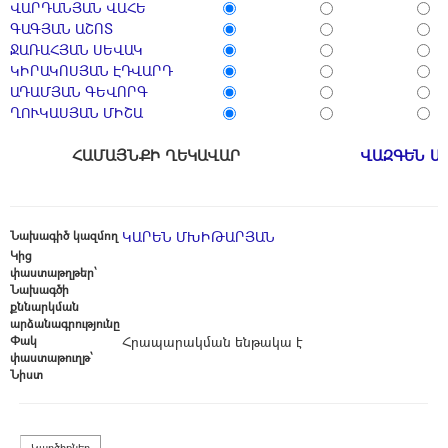
ՎԱՐԴԱՆՅԱՆ ՎԱՀԵ
ԳԱԳՅԱՆ ԱՇՈՏ
ՋԱՌԱՀՅԱՆ ՍԵՎԱԿ
ԿԻՐԱԿՈՍՅԱՆ ԷԴՎԱՐԴ
ԱԴԱՄՅԱՆ ԳԵՎՈՐԳ
ՂՈՒԿԱՍՅԱՆ ՄԻՇԱ
ՀԱՄԱՅՆՔԻ ՂԵԿԱՎԱՐ
ՎԱԶԳԵՆ Ա
Նախագիծ կազմող
ԿԱՐԵՆ ՄԽԻԹԱՐՅԱՆ
Կից
փաստաթղթեր՝
Նախագծի
քննարկման
արձանագրությունը
Փակ
Հրապարակման ենթակա է
փաստաթուղթ՝
Նիստ
Կարծիքներ