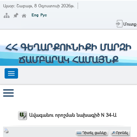
Այսօր:
Շաբաթ, 8 Օգոստոսի 2026թ.
Մուտք
ՀՀ ԳԵՂԱՐՔՈՒՆԻՔԻ ՄԱՐԶԻ
ՃԱՄԲԱՐԱԿ ՀԱՄԱՅՆՔ
Ավագանու որոշման նախագիծ N 34-Ա