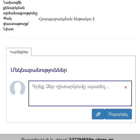
Նախագծի
քննարկման
արձանագրությունը
Փակ
Հրապարակման ենթակա է
փաստաթուղթ՝
Նիստ
Կարծիքներ
Մեկնաբանություններ
×
Պաշտոնական էլ. փոստ`
53729483@e-citizen.am