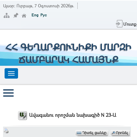
Այսօր:
Ուրբաթ, 7 Օգոստոսի 2026թ.
Մուտք
ՀՀ ԳԵՂԱՐՔՈՒՆԻՔԻ ՄԱՐԶԻ
ՃԱՄԲԱՐԱԿ ՀԱՄԱՅՆՔ
Ավագանու որոշման նախագիծ N 23-Ա