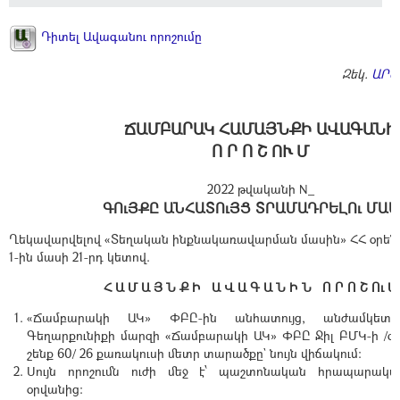
Դիտել Ավագանու որոշումը
Զեկ.
ԱՐՇ
ՃԱՄԲԱՐԱԿ ՀԱՄԱՅՆՔԻ ԱՎԱԳԱՆԻ
Ո Ր Ո Շ ՈՒ Մ
2022 թվականի N_
ԳՈւՅՔԸ ԱՆՀԱՏՈւՅՑ ՏՐԱՄԱԴՐԵԼՈւ ՄԱՍ
Ղեկավարվելով «Տեղական ինքնակառավարման մասին» ՀՀ օրենք
1-ին մասի 21-րդ կետով.
Հ Ա Մ Ա Յ Ն Ք Ի Ա Վ Ա Գ Ա Ն Ի Ն Ո Ր Ո Շ Ու Մ
«Ճամբարակի ԱԿ» ՓԲԸ-ին անհատույց, անժամկետ
Գեղարքունիքի մարզի «Ճամբարակի ԱԿ» ՓԲԸ Ջիլ ԲՄԿ-ի /գ. Ջ
շենք 60/ 26 քառակուսի մետր տարածքը` նույն վիճակում:
Սույն որոշումն ուժի մեջ է՝ պաշտոնական հրապարակմ
օրվանից: