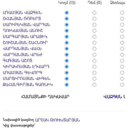
Կողմ (15)
Դեմ (0)
Ձեռնպահ 
ԱԴԱՄՅԱՆ ՎԱԶԳԵՆ
ՕՀԱՆՅԱՆ ՌՈԲԵՐՏ
ՍԱՐԻԲԵԿՅԱՆ ՎԱՐԴԱՆ
ՂՈՒԿԱՍՅԱՆ ԱՆՈՒՇ
ՄԱՐԳԱՐՅԱՆ ԱՐԱՅԻԿ
ՇՈՒՇԱՆՅԱՆ ՇԱՀՆՈՒՐ
ՎԱՐԴԱՆՅԱՆ ՎԱՀԵ
ՎԱՐԴԱՆՅԱՆ ՎՐԵԺ
ԳԱԳՅԱՆ ԱՇՈՏ
ԿԻՐԱԿՈՍՅԱՆ ԷԴՎԱՐԴ
ԱԴԱՄՅԱՆ ԳԵՎՈՐԳ
ՄԱՐՏԻՐՈՍՅԱՆ ՎԻԳԵՆ
ՋԱՀԱՆԳԻՐՅԱՆ ԳԱՌՆԻԿ
ՀԱՄԱՅՆՔԻ ՂԵԿԱՎԱՐ
ՎԱԶԳԵՆ Ա
Նախագիծ կազմող
ԱՐՇԱԿ ԹՈՒԽՏԱՐՅԱՆ
Կից փաստաթղթեր՝