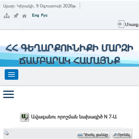
Այսօր:
Կիրակի, 9 Օգոստոսի 2026թ.
Մուտք
ՀՀ ԳԵՂԱՐՔՈՒՆԻՔԻ ՄԱՐԶԻ
ՃԱՄԲԱՐԱԿ ՀԱՄԱՅՆՔ
Ավագանու որոշման նախագիծ N 7-Ա