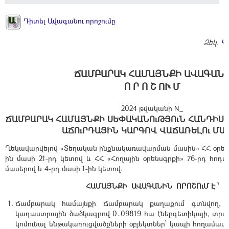
Դիտել Ավագանու որոշումը
Զեկ.
Կ
ՃԱՄԲԱՐԱԿ ՀԱՄԱՅՆՔԻ ԱՎԱԳԱՆ
Ո Ր Ո Շ ՈՒ Մ
2024 թվականի N_
ՃԱՄԲԱՐԱԿ ՀԱՄԱՅՆՔԻ ՍԵՓԱԿԱՆՈւԹՅՈւՆ ՀԱՆԴԻՍ
ԱՃՈւՐԴԱՅԻՆ ԿԱՐԳՈՎ ՎԱՃԱՌԵԼՈւ ՄԱ
Ղեկավարվելով «Տեղական ինքնակառավարման մասին» ՀՀ օրենքի
ին մասի 21-րդ կետով և ՀՀ «Հողային օրենսգրքի» 76-րդ հոդված
մասերով և 4-րդ մասի 1-ին կետով.
ՀԱՄԱՅՆՔԻ ԱՎԱԳԱՆԻՆ ՈՐՈՇՈւՄ Է ՝
Ճամբարակ համայնքի Ճամբարակ քաղաքում գտնվող, 05
կադաստրային ծածկագրով 0․09819 հա էներգետիկայի, տրա
կոմունալ ենթակառուցվածքների օբյեկտներ՝ կապի հողամասը