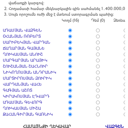
վաճառքի կարգով:
Հողամասի համար մեկնարկային գին սահմանել 1․400.000,0 
Սույն որոշումն ուժի մեջ է մտնում ստորագրման պահից։
Կողմ (16)
Դեմ (0)
Ձեռնպա
ԱԴԱՄՅԱՆ ՎԱԶԳԵՆ
ՕՀԱՆՅԱՆ ՌՈԲԵՐՏ
ՍԱՐԻԲԵԿՅԱՆ ՎԱՐԴԱՆ
ՃԱՂԱՐՅԱՆ ԳԱՅԱՆԵ
ՂՈՒԿԱՍՅԱՆ ԱՆՈՒՇ
ՄԱՐԳԱՐՅԱՆ ԱՐԱՅԻԿ
ՇՈՒՇԱՆՅԱՆ ՇԱՀՆՈՒՐ
ՆԻԿՈՂՈՍՅԱՆ ԱՆԴՐԱՆԻԿ
ՄԱՐՏԻՐՈՍՅԱՆ ԶՈՒՐԻԿ
ՎԱՐԴԱՆՅԱՆ ՎԱՀԵ
ԳԱԳՅԱՆ ԱՇՈՏ
ԿԻՐԱԿՈՍՅԱՆ ԷԴՎԱՐԴ
ԱԴԱՄՅԱՆ ԳԵՎՈՐԳ
ՂՈՒԿԱՍՅԱՆ ՄԻՇԱ
ՋԱՀԱՆԳԻՐՅԱՆ ԳԱՌՆԻԿ
ՀԱՄԱՅՆՔԻ ՂԵԿԱՎԱՐ
ՎԱԶԳԵՆ 