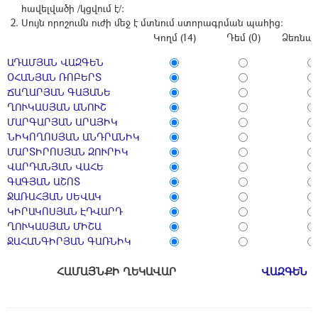
հավելվածի /կցվում է/:
Սույն որոշումն ուժի մեջ է մտնում ստորագրման պահից:
Կողմ (14)
Դեմ (0)
Ձեռնպա
ԱԴԱՄՅԱՆ ՎԱԶԳԵՆ
ՕՀԱՆՅԱՆ ՌՈԲԵՐՏ
ՃԱՂԱՐՅԱՆ ԳԱՅԱՆԵ
ՂՈՒԿԱՍՅԱՆ ԱՆՈՒՇ
ՄԱՐԳԱՐՅԱՆ ԱՐԱՅԻԿ
ՆԻԿՈՂՈՍՅԱՆ ԱՆԴՐԱՆԻԿ
ՄԱՐՏԻՐՈՍՅԱՆ ԶՈՒՐԻԿ
ՎԱՐԴԱՆՅԱՆ ՎԱՀԵ
ԳԱԳՅԱՆ ԱՇՈՏ
ՋԱՌԱՀՅԱՆ ՍԵՎԱԿ
ԿԻՐԱԿՈՍՅԱՆ ԷԴՎԱՐԴ
ՂՈՒԿԱՍՅԱՆ ՄԻՇԱ
ՋԱՀԱՆԳԻՐՅԱՆ ԳԱՌՆԻԿ
ՀԱՄԱՅՆՔԻ ՂԵԿԱՎԱՐ
ՎԱԶԳԵՆ 