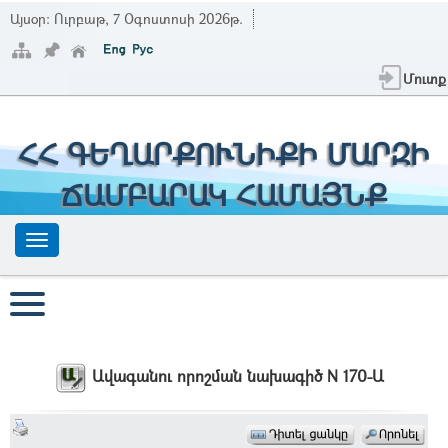
Այսօր:
Ուրբաթ, 7 Օգոստոսի 2026թ.
Մուտք
ՀՀ ԳԵՂԱՐՔՈՒՆԻՔԻ ՄԱՐԶԻ
ՃԱՄԲԱՐԱԿ ՀԱՄԱՅՆՔ
Ավագանու որոշման նախագիծ N 170-Ա