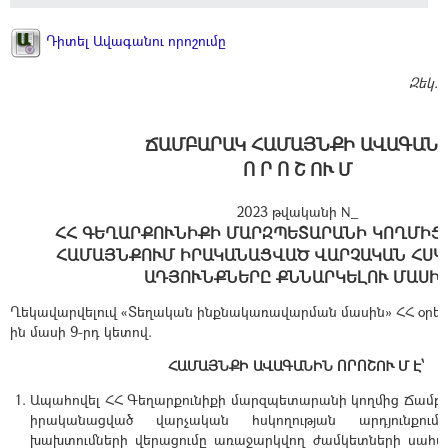
Դիտել Ավագանու որոշումը
Զեկ.
ՃԱՄԲԱՐԱԿ ՀԱՄԱՅՆՔԻ ԱՎԱԳԱՆ
Ո Ր Ո Շ ՈՒ Մ
2023 թվականի N_
ՀՀ ԳԵՂԱՐՔՈՒՆԻՔԻ ՄԱՐԶՊԵՏԱՐԱՆԻ ԿՈՂՄԻՑ
ՀԱՄԱՅՆՔՈՒՄ ԻՐԱԿԱՆԱՑՎԱԾ ՎԱՐՉԱԿԱՆ ՀՍ
ԱԴՅՈՒՆՔՆԵՐԸ ՔՆՆԱՐԿԵԼՈՒ ՄԱՍԻ
Ղեկավարվելուվ «Տեղական ինքնակառավարման մասին» ՀՀ օրենք
ին մասի 9-րդ կետով.
ՀԱՄԱՅՆՔԻ ԱՎԱԳԱՆԻՆ ՈՐՈՇՈՒ Մ Է՝
Ապահովել ՀՀ Գեղարքունիքի մարզպետարանի կողմից Ճամբա
իրականացված վարչական հսկողության արդյունքու
խախտումների վերացումը առաջարկվող ժամկետների սահմա