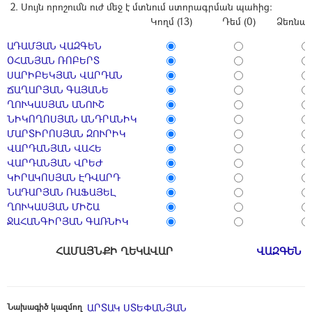
Սույն որոշումն ուժ մեջ է մտնում ստորագրման պահից:
Կողմ (13)
Դեմ (0)
Ձեռնպա
ԱԴԱՄՅԱՆ ՎԱԶԳԵՆ
ՕՀԱՆՅԱՆ ՌՈԲԵՐՏ
ՍԱՐԻԲԵԿՅԱՆ ՎԱՐԴԱՆ
ՃԱՂԱՐՅԱՆ ԳԱՅԱՆԵ
ՂՈՒԿԱՍՅԱՆ ԱՆՈՒՇ
ՆԻԿՈՂՈՍՅԱՆ ԱՆԴՐԱՆԻԿ
ՄԱՐՏԻՐՈՍՅԱՆ ԶՈՒՐԻԿ
ՎԱՐԴԱՆՅԱՆ ՎԱՀԵ
ՎԱՐԴԱՆՅԱՆ ՎՐԵԺ
ԿԻՐԱԿՈՍՅԱՆ ԷԴՎԱՐԴ
ՆԱԴԱՐՅԱՆ ՌԱՖԱՅԵԼ
ՂՈՒԿԱՍՅԱՆ ՄԻՇԱ
ՋԱՀԱՆԳԻՐՅԱՆ ԳԱՌՆԻԿ
ՀԱՄԱՅՆՔԻ ՂԵԿԱՎԱՐ
ՎԱԶԳԵՆ 
Նախագիծ կազմող
ԱՐՏԱԿ ՍՏԵՓԱՆՅԱՆ