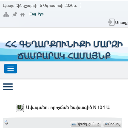
Այսօր:
Հինգշաբթի, 6 Օգոստոսի 2026թ.
Մուտք
ՀՀ ԳԵՂԱՐՔՈՒՆԻՔԻ ՄԱՐԶԻ
ՃԱՄԲԱՐԱԿ ՀԱՄԱՅՆՔ
Ավագանու որոշման նախագիծ N 104-Ա