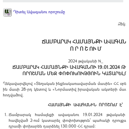
Դիտել Ավագանու որոշումը
Զեկ.
ՃԱՄԲԱՐԱԿ ՀԱՄԱՅՆՔԻ ԱՎԱԳԱՆ
Ո Ր Ո Շ ՈՒ Մ
2024 թվականի N_
ՃԱՄԲԱՐԱԿ ՀԱՄԱՅՆՔԻ ԱՎԱԳԱՆՈՒ 19.01.2024 ԹՎ
ՈՐՈՇՄԱՆ ՄԵՋ ՓՈՓՈԽՈՒԹՅՈՒՆ ԿԱՏԱՐԵԼՈ
Ղեկավարվելով «Տեղական ինքնակառավարման մասին» ՀՀ օրենքի
ին մասի 28-րդ կետով և «Նորմատիվ իրավական ակտերի մասին
հոդվածով.
ՀԱՄԱՅՆՔԻ ԱՎԱԳԱՆԻՆ ՈՐՈՇՈւՄ Է՝
Ճամբարակ համայնքի ավագանու 19.01.2024 թվականի 
հավելված 2-ում կատարել փոփոխություն՝ պահակի դրույքա
դրամի փոխարեն դարձնել 130.000 ՀՀ դրամ: