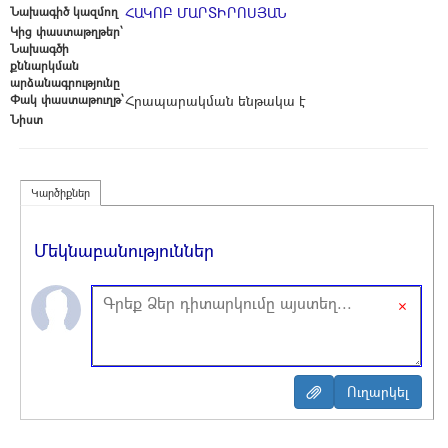
Նախագիծ կազմող
ՀԱԿՈԲ ՄԱՐՏԻՐՈՍՅԱՆ
Կից փաստաթղթեր՝
Նախագծի
քննարկման
արձանագրությունը
Փակ փաստաթուղթ՝
Հրապարակման ենթակա է
Նիստ
Կարծիքներ
Մեկնաբանություններ
×