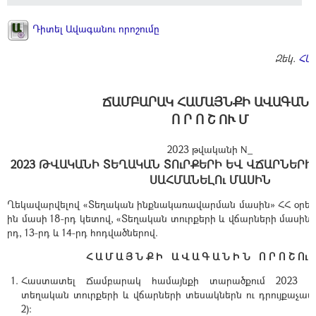
Դիտել Ավագանու որոշումը
Զեկ.
ՀԱ
ՃԱՄԲԱՐԱԿ ՀԱՄԱՅՆՔԻ ԱՎԱԳԱՆ
Ո Ր Ո Շ ՈՒ Մ
2023 թվականի N_
2023 ԹՎԱԿԱՆԻ ՏԵՂԱԿԱՆ ՏՈւՐՔԵՐԻ ԵՎ ՎՃԱՐՆԵՐԻ
ՍԱՀՄԱՆԵԼՈւ ՄԱՍԻՆ
Ղեկավարվելով «Տեղական ինքնակառավարման մասին» ՀՀ օրենքի
ին մասի 18-րդ կետով, «Տեղական տուրքերի և վճարների մասին» 
րդ, 13-րդ և 14-րդ հոդվածներով.
Հ Ա Մ Ա Յ Ն Ք Ի Ա Վ Ա Գ Ա Ն Ի Ն Ո Ր Ո Շ Ու 
Հաստատել Ճամբարակ համայնքի տարածքում 2023 
տեղական տուրքերի և վճարների տեսակներն ու դրույքաչափե
2):