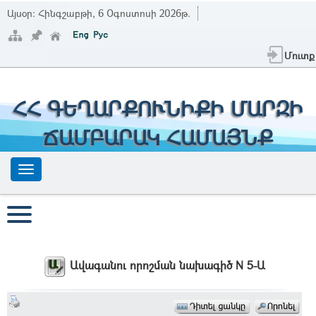
Այսօր:
Հինգշաբթի, 6 Օգոստոսի 2026թ.
Մուտք
ՀՀ ԳԵՂԱՐՔՈՒՆԻՔԻ ՄԱՐԶԻ
ՃԱՄԲԱՐԱԿ ՀԱՄԱՅՆՔ
Ավագանու որոշման նախագիծ N 5-Ա