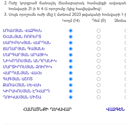
Ուժը կորցրած ճանաչել Ճամաբարակ համայնքի ավագանո
հունվարի 21-ի N 4-Ա որոշումը /կից հավելվածով/:
Սույն որոշումն ուժի մեջ է մտնում 2023 թվականի հունվարի 1-ից
Կողմ (14)
Դեմ (0)
Ձեռնպա
ԱԴԱՄՅԱՆ ՎԱԶԳԵՆ
ՕՀԱՆՅԱՆ ՌՈԲԵՐՏ
ՍԱՐԻԲԵԿՅԱՆ ՎԱՐԴԱՆ
ՃԱՂԱՐՅԱՆ ԳԱՅԱՆԵ
ՄԱՐԳԱՐՅԱՆ ԱՐԱՅԻԿ
ՆԻԿՈՂՈՍՅԱՆ ԱՆԴՐԱՆԻԿ
ՄԱՐՏԻՐՈՍՅԱՆ ԶՈՒՐԻԿ
ՎԱՐԴԱՆՅԱՆ ՎԱՀԵ
ԳԱԳՅԱՆ ԱՇՈՏ
ՋԱՌԱՀՅԱՆ ՍԵՎԱԿ
ԿԻՐԱԿՈՍՅԱՆ ԷԴՎԱՐԴ
ՂՈՒԿԱՍՅԱՆ ՄԻՇԱ
ՀԱՄԱՅՆՔԻ ՂԵԿԱՎԱՐ
ՎԱԶԳԵՆ 