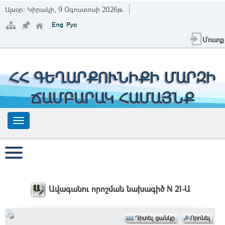
Այսօր:
Կիրակի, 9 Օգոստոսի 2026թ.
Մուտք
ՀՀ ԳԵՂԱՐՔՈՒՆԻՔԻ ՄԱՐԶԻ
ՃԱՄԲԱՐԱԿ ՀԱՄԱՅՆՔ
Ավագանու որոշման նախագիծ N 21-Ա