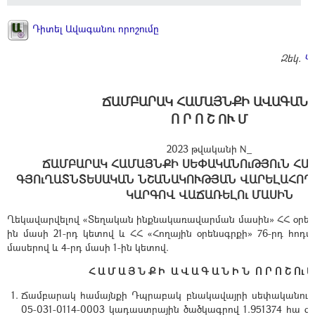
Դիտել Ավագանու որոշումը
Զեկ.
Կ
ՃԱՄԲԱՐԱԿ ՀԱՄԱՅՆՔԻ ԱՎԱԳԱՆ
Ո Ր Ո Շ ՈՒ Մ
2023 թվականի N_
ՃԱՄԲԱՐԱԿ ՀԱՄԱՅՆՔԻ ՍԵՓԱԿԱՆՈւԹՅՈւՆ ՀԱ
ԳՅՈւՂԱՏՆՏԵՍԱԿԱՆ ՆՇԱՆԱԿՈՒԹՅԱՆ ՎԱՐԵԼԱՀՈՂ
ԿԱՐԳՈՎ ՎԱՃԱՌԵԼՈւ ՄԱՍԻՆ
Ղեկավարվելով «Տեղական ինքնակառավարման մասին» ՀՀ օրենքի
ին մասի 21-րդ կետով և ՀՀ «Հողային օրենսգրքի» 76-րդ հոդված
մասերով և 4-րդ մասի 1-ին կետով.
Հ Ա Մ Ա Յ Ն Ք Ի Ա Վ Ա Գ Ա Ն Ի Ն Ո Ր Ո Շ Ու Մ
Ճամբարակ համայնքի Դպրաբակ բնակավայրի սեփականությ
05-031-0114-0003 կադաստրային ծածկագրով 1.951374 հա 