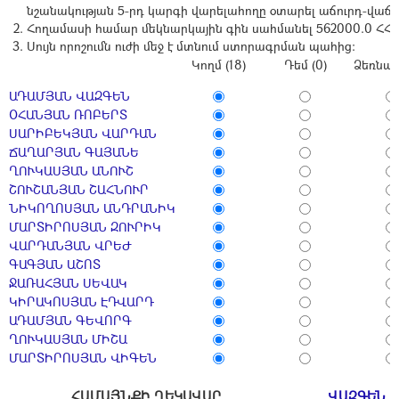
նշանակության 5-րդ կարգի վարելահողը օտարել աճուրդ-վաճ
Հողամասի համար մեկնարկային գին սահմանել 562000.0 ՀՀ 
Սույն որոշումն ուժի մեջ է մտնում ստորագրման պահից։
Կողմ (18)
Դեմ (0)
Ձեռնպա
ԱԴԱՄՅԱՆ ՎԱԶԳԵՆ
ՕՀԱՆՅԱՆ ՌՈԲԵՐՏ
ՍԱՐԻԲԵԿՅԱՆ ՎԱՐԴԱՆ
ՃԱՂԱՐՅԱՆ ԳԱՅԱՆԵ
ՂՈՒԿԱՍՅԱՆ ԱՆՈՒՇ
ՇՈՒՇԱՆՅԱՆ ՇԱՀՆՈՒՐ
ՆԻԿՈՂՈՍՅԱՆ ԱՆԴՐԱՆԻԿ
ՄԱՐՏԻՐՈՍՅԱՆ ԶՈՒՐԻԿ
ՎԱՐԴԱՆՅԱՆ ՎՐԵԺ
ԳԱԳՅԱՆ ԱՇՈՏ
ՋԱՌԱՀՅԱՆ ՍԵՎԱԿ
ԿԻՐԱԿՈՍՅԱՆ ԷԴՎԱՐԴ
ԱԴԱՄՅԱՆ ԳԵՎՈՐԳ
ՂՈՒԿԱՍՅԱՆ ՄԻՇԱ
ՄԱՐՏԻՐՈՍՅԱՆ ՎԻԳԵՆ
ՀԱՄԱՅՆՔԻ ՂԵԿԱՎԱՐ
ՎԱԶԳԵՆ 