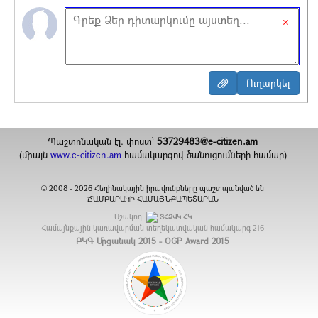
×
Պաշտոնական էլ. փոստ`
53729483@e-citizen.am
(միայն
www.e-citizen.am
համակարգով ծանուցումների համար)
2008 -
2026
Հեղինակային իրավունքները պաշտպանված են
©
ՃԱՄԲԱՐԱԿԻ ՀԱՄԱՅՆՔԱՊԵՏԱՐԱՆ
Մշակող
ՏՀԶՎԿ ՀԿ
Համայնքային կառավարման տեղեկատվական համակարգ
216
ԲԿԳ Մրցանակ 2015 - OGP Award 2015