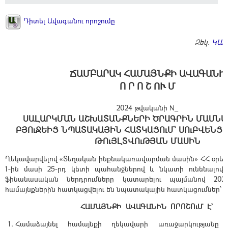
Դիտել Ավագանու որոշումը
Զեկ.
ԿԱՐ
ՃԱՄԲԱՐԱԿ ՀԱՄԱՅՆՔԻ ԱՎԱԳԱՆԻ
Ո Ր Ո Շ ՈՒ Մ
2024 թվականի N_
ՍԱԼԱՐԿՄԱՆ ԱՇԽԱՏԱՆՔՆԵՐԻ ԾՐԱԳՐԻՆ ՄԱՍՆԱԿ
ԲՅՈւՋԵԻՑ ՆՊԱՏԱԿԱՅԻՆ ՀԱՏԿԱՑՈւՄ՝ ՍՈւԲՎԵՆՑԻ
ԹՈւՅԼՏՎՈւԹՅԱՆ ՄԱՍԻՆ
Ղեկավարվելով «Տեղական ինքնակառավարման մասին» ՀՀ օրենք
1-ին մասի 25-րդ կետի պահանջներով և նկատի ունենալով,
ֆինանասական ներդրումները կատարելու պայմանով 2024
համայնքներին հատկացվելու են նպատակային հատկացումներ՝ ս
ՀԱՄԱՅՆՔԻ ԱՎԱԳԱՆԻՆ ՈՐՈՇՈւՄ Է`
Համաձայնել համայնքի ղեկավարի առաջարկությանը և