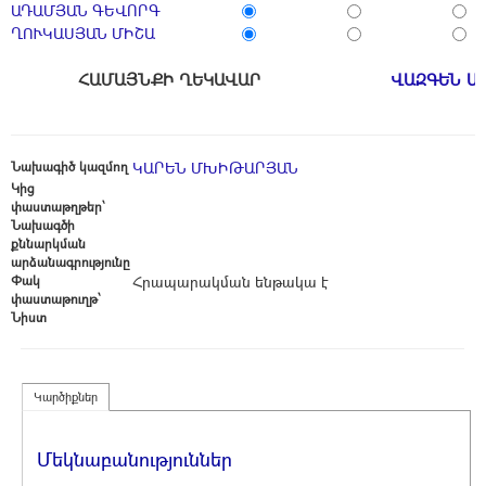
ԱԴԱՄՅԱՆ ԳԵՎՈՐԳ
ՂՈՒԿԱՍՅԱՆ ՄԻՇԱ
ՀԱՄԱՅՆՔԻ ՂԵԿԱՎԱՐ
ՎԱԶԳԵՆ Ա
Նախագիծ կազմող
ԿԱՐԵՆ ՄԽԻԹԱՐՅԱՆ
Կից
փաստաթղթեր՝
Նախագծի
քննարկման
արձանագրությունը
Փակ
Հրապարակման ենթակա է
փաստաթուղթ՝
Նիստ
Կարծիքներ
Մեկնաբանություններ