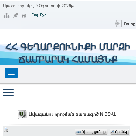
Այսօր:
Կիրակի, 9 Օգոստոսի 2026թ.
Մուտք
ՀՀ ԳԵՂԱՐՔՈՒՆԻՔԻ ՄԱՐԶԻ
ՃԱՄԲԱՐԱԿ ՀԱՄԱՅՆՔ
Ավագանու որոշման նախագիծ N 39-Ա