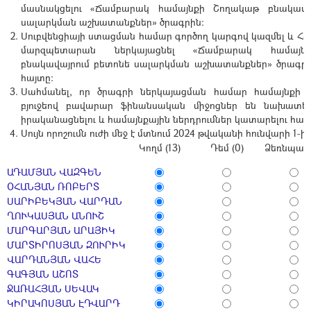
մասնակցելու «
Ճամբարակ համայնքի Շողակաթ բնակավա
սալարկման
աշխատանքներ
» ծրագրին:
Սուբվենցիայի ստացման համար գործող կարգով կազմել և ՀՀ
մարզպետարան ներկայացնել «
Ճամբարակ համայն
բնակավայրում բետոնե սալարկման
աշխատանքներ
» ծրագր
հայտը:
Սահմանել, որ ծրագրի ներկայացման համար համայնքի 
բյուջեով բավարար ֆինանսական միջոցներ են նախատե
իրականացնելու և համայնքային ներդրումներ կատարելու համ
Սույն որոշումն ուժի մեջ է մտնում 2024 թվականի հունվարի 1-ից
Կողմ (13)
Դեմ (0)
Ձեռնպահ 
ԱԴԱՄՅԱՆ ՎԱԶԳԵՆ
ՕՀԱՆՅԱՆ ՌՈԲԵՐՏ
ՍԱՐԻԲԵԿՅԱՆ ՎԱՐԴԱՆ
ՂՈՒԿԱՍՅԱՆ ԱՆՈՒՇ
ՄԱՐԳԱՐՅԱՆ ԱՐԱՅԻԿ
ՄԱՐՏԻՐՈՍՅԱՆ ԶՈՒՐԻԿ
ՎԱՐԴԱՆՅԱՆ ՎԱՀԵ
ԳԱԳՅԱՆ ԱՇՈՏ
ՋԱՌԱՀՅԱՆ ՍԵՎԱԿ
ԿԻՐԱԿՈՍՅԱՆ ԷԴՎԱՐԴ