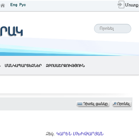
Մուտք
ՐԱԿ
ՄԱՆԿԱՊԱՐՏԵԶՆԵՐ
ԶԲՈՍԱՇՐՋՈՒԹՅՈՒՆ
Զեկ.
ԿԱՐԵՆ ՄԽԻԹԱՐՅԱՆ