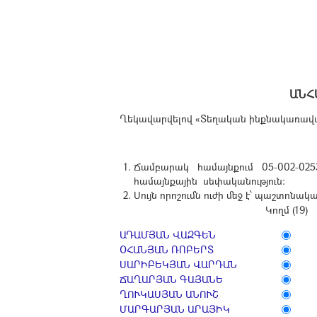
ԱՆՀ
Ղեկավարվելով «Տեղական ինքնակառավարմ
Ճամբարակ համայնքում 05-002-02
համայնքային սեփականություն:
Սույն որոշումն ուժի մեջ է՝ պաշտոն
Կողմ (19)
ԱԴԱՄՅԱՆ ՎԱԶԳԵՆ
ՕՀԱՆՅԱՆ ՌՈԲԵՐՏ
ՍԱՐԻԲԵԿՅԱՆ ՎԱՐԴԱՆ
ՃԱՂԱՐՅԱՆ ԳԱՅԱՆԵ
ՂՈՒԿԱՍՅԱՆ ԱՆՈՒՇ
ՄԱՐԳԱՐՅԱՆ ԱՐԱՅԻԿ