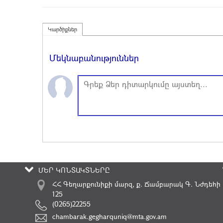
Կարծիքներ
Մեկնաբանություններ
ՄԵՐ ԿՈՆՏԱԿՏՆԵՐԸ
ՀՀ Գեղարքունիքի մարզ, ք. Ճամբարակ Գ. Նժդեհի
125
(0265)22255
chambarak.gegharquniq@mta.gov.am