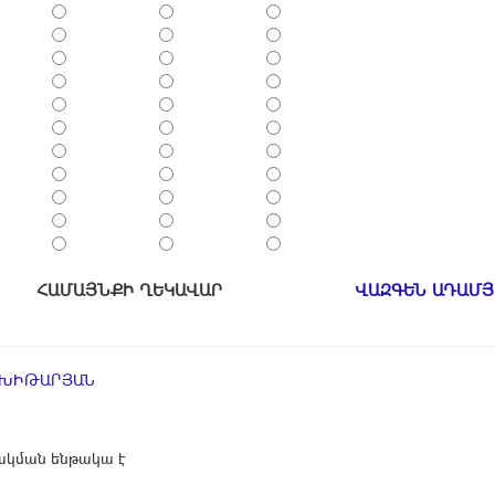
ՀԱՄԱՅՆՔԻ ՂԵԿԱՎԱՐ
ՎԱԶԳԵՆ ԱԴԱՄՅ
ՄԽԻԹԱՐՅԱՆ
կման ենթակա է