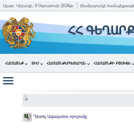
Այսօր:
Կիրակի, 9 Օգոստոսի 2026թ.
Ճամբարակի համայնքապե
ՀՀ ԳԵՂԱՐ
ՀԱՄԱՅՆՔ
ՏԻՄ
ՀԱՄԱՅՆՔԱՊԵՏԱՐԱՆ
ՀԱՄԱՅՆՔԻ ԲՅՈՒՋԵ
Դիտել Ավագանու որոշումը