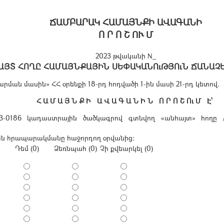
ՃԱՄԲԱՐԱԿ ՀԱՄԱՅՆՔԻ ԱՎԱԳԱՆԻ
Ո Ր Ո Շ ՈՒ Մ
2023 թվականի N_
ԱՅՏ ՀՈՂԸ ՀԱՄԱՅՆՔԱՅԻՆ ՍԵՓԱԿԱՆՈւԹՅՈւՆ ՃԱՆԱՉԵ
ան մասին» ՀՀ օրենքի 18-րդ հոդվածի 1-ին մասի 21-րդ կետով.
Հ Ա Մ Ա Յ Ն Ք Ի Ա Վ Ա Գ Ա Ն Ի Ն Ո Ր Ո Շ Ու Մ Է՝
53-0186 կադաստրային ծածկագրով գտնվող «անհայտ» հողը /
ական հրապարակմանը հաջորդող օրվանից:
Դեմ (0)
Ձեռնպահ (0)
Չի քվեարկել (0)