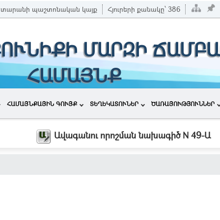
տարանի պաշտոնական կայք
Հյուրերի քանակը՝
386
ՔՈՒՆԻՔԻ ՄԱՐԶԻ ՃԱՄԲԱ
ՀԱՄԱՅՆՔ
ՀԱՄԱՅՆՔԱՅԻՆ ԳՈՒՅՔ
ՏԵՂԵԿԱՏՈՒՆԵՐ
ԾԱՌԱՅՈՒԹՅՈՒՆՆԵՐ
Ավագանու որոշման նախագիծ N 49-Ա