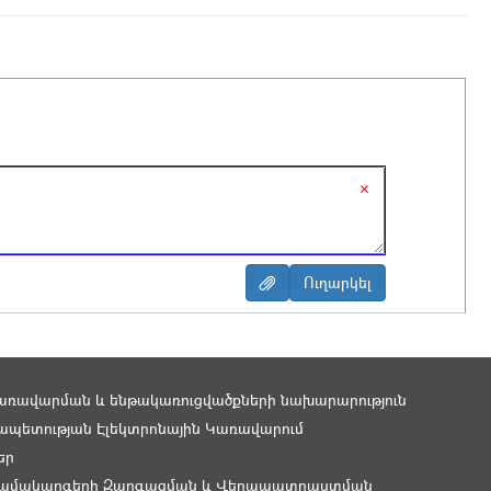
×
առավարման և ենթակառուցվածքների նախարարություն
պետության Էլեկտրոնային Կառավարում
եր
ամակարգերի Զարգացման և Վերապատրաստման