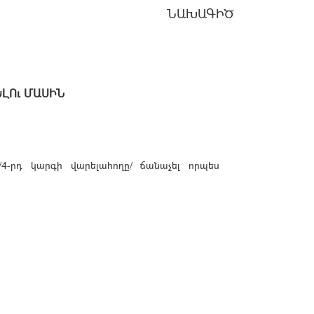
ՆԱԽԱԳԻԾ
ԼՈւ ՄԱՍԻՆ
4-րդ կարգի վարելահողը/ ճանաչել որպես