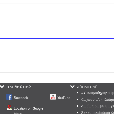
ՄԻԱՑԵՔ ՄԵԶ
ՀՂՈՒՄՆԵՐ
ՀՀ տարածքային կ
Facebook
YouTube
Հայաստանի Հանրա
Համայնքային կայք
Location on Google
Տեղեկատվական Հ
Maps