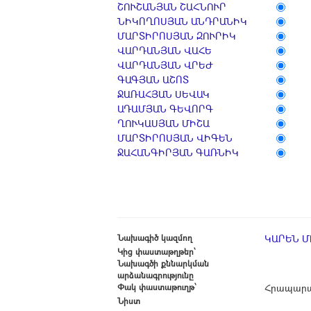
ՇՈՒՇԱՆՅԱՆ ՇԱՀՆՈՒՐ
ՆԻԿՈՂՈՍՅԱՆ ԱՆԴՐԱՆԻԿ
ՄԱՐՏԻՐՈՍՅԱՆ ԶՈՒՐԻԿ
ՎԱՐԴԱՆՅԱՆ ՎԱՀԵ
ՎԱՐԴԱՆՅԱՆ ՎՐԵԺ
ԳԱԳՅԱՆ ԱՇՈՏ
ՋԱՌԱՀՅԱՆ ՍԵՎԱԿ
ԱԴԱՄՅԱՆ ԳԵՎՈՐԳ
ՂՈՒԿԱՍՅԱՆ ՄԻՇԱ
ՄԱՐՏԻՐՈՍՅԱՆ ՎԻԳԵՆ
ՋԱՀԱՆԳԻՐՅԱՆ ԳԱՌՆԻԿ
Նախագիծ կազմող
ԿԱՐԵՆ 
Կից փաստաթղթեր՝
Նախագծի քննարկման
արձանագրությունը
Փակ փաստաթուղթ՝
Հրապարա
Նիստ