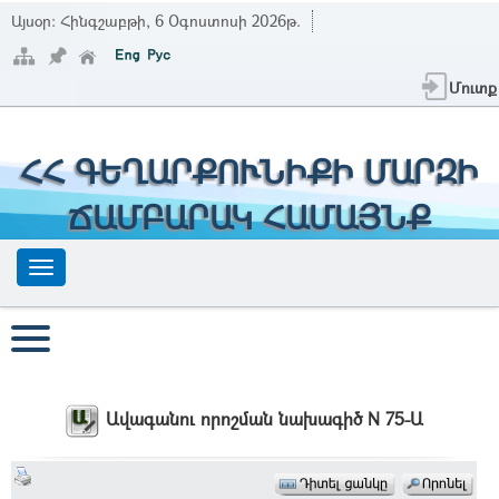
Այսօր:
Հինգշաբթի, 6 Օգոստոսի 2026թ.
Մուտք
ՀՀ ԳԵՂԱՐՔՈՒՆԻՔԻ ՄԱՐԶԻ
ՃԱՄԲԱՐԱԿ ՀԱՄԱՅՆՔ
Ավագանու որոշման նախագիծ N 75-Ա