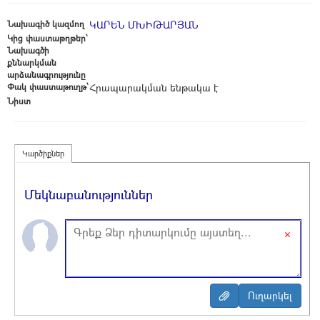
Նախագիծ կազմող
ԿԱՐԵՆ ՄԽԻԹԱՐՅԱՆ
Կից փաստաթղթեր՝
Նախագծի
քննարկման
արձանագրությունը
Փակ փաստաթուղթ՝
Հրապարակման ենթակա է
Նիստ
Կարծիքներ
Մեկնաբանություններ
×