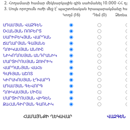
Հողամասի համար մեկնարկային գին սահմանել 10.000 ՀՀ դր
Սույն որոշումն ուժի մեջ է՝ պաշտոնական հրապարակմանը հա
Կողմ (16)
Դեմ (0)
Ձեռնպա
ԱԴԱՄՅԱՆ ՎԱԶԳԵՆ
ՕՀԱՆՅԱՆ ՌՈԲԵՐՏ
ՍԱՐԻԲԵԿՅԱՆ ՎԱՐԴԱՆ
ՃԱՂԱՐՅԱՆ ԳԱՅԱՆԵ
ՂՈՒԿԱՍՅԱՆ ԱՆՈՒՇ
ՆԻԿՈՂՈՍՅԱՆ ԱՆԴՐԱՆԻԿ
ՄԱՐՏԻՐՈՍՅԱՆ ԶՈՒՐԻԿ
ՎԱՐԴԱՆՅԱՆ ՎԱՀԵ
ԳԱԳՅԱՆ ԱՇՈՏ
ԿԻՐԱԿՈՍՅԱՆ ԷԴՎԱՐԴ
ԱԴԱՄՅԱՆ ԳԵՎՈՐԳ
ՂՈՒԿԱՍՅԱՆ ՄԻՇԱ
ՄԱՐՏԻՐՈՍՅԱՆ ՎԻԳԵՆ
ՋԱՀԱՆԳԻՐՅԱՆ ԳԱՌՆԻԿ
ՀԱՄԱՅՆՔԻ ՂԵԿԱՎԱՐ
ՎԱԶԳԵՆ 