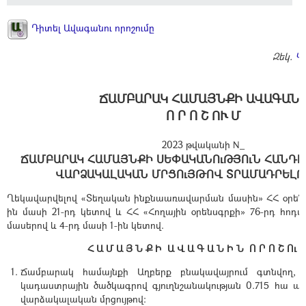
Դիտել Ավագանու որոշումը
Զեկ.
Կ
ՃԱՄԲԱՐԱԿ ՀԱՄԱՅՆՔԻ ԱՎԱԳԱՆ
Ո Ր Ո Շ ՈՒ Մ
2023 թվականի N_
ՃԱՄԲԱՐԱԿ ՀԱՄԱՅՆՔԻ ՍԵՓԱԿԱՆՈւԹՅՈւՆ ՀԱՆԴԻ
ՎԱՐՁԱԿԱԼԱԿԱՆ ՄՐՑՈւՅԹՈՎ ՏՐԱՄԱԴՐԵԼՈ
Ղեկավարվելով «Տեղական ինքնաառավարման մասին» ՀՀ օրենքի
ին մասի 21-րդ կետով և ՀՀ «Հողային օրենսգրքի» 76-րդ հոդված
մասերով և 4-րդ մասի 1-ին կետով.
Հ Ա Մ Ա Յ Ն Ք Ի Ա Վ Ա Գ Ա Ն Ի Ն Ո Ր Ո Շ Ու Մ
Ճամբարակ համայնքի Աղբերք բնակավայրում գտնվող, 05
կադաստրային ծածկագրով գյուղնշանակության 0.715 հա ա
վարձակալական մրցույթով: