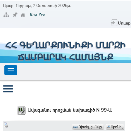
Այսօր:
Ուրբաթ, 7 Օգոստոսի 2026թ.
Մուտք
ՀՀ ԳԵՂԱՐՔՈՒՆԻՔԻ ՄԱՐԶԻ
ՃԱՄԲԱՐԱԿ ՀԱՄԱՅՆՔ
Ավագանու որոշման նախագիծ N 99-Ա