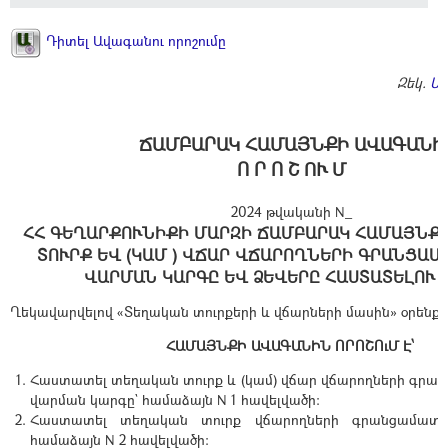
Դիտել Ավագանու որոշումը
Զեկ.
Ա
ՃԱՄԲԱՐԱԿ ՀԱՄԱՅՆՔԻ ԱՎԱԳԱՆԻ
Ո Ր Ո Շ ՈՒ Մ
2024 թվականի N_
ՀՀ ԳԵՂԱՐՔՈՒՆԻՔԻ ՄԱՐԶԻ ՃԱՄԲԱՐԱԿ ՀԱՄԱՅՆՔ
ՏՈՒՐՔ ԵՎ (ԿԱՄ ) ՎՃԱՐ ՎՃԱՐՈՂՆԵՐԻ ԳՐԱՆՑԱ
ՎԱՐՄԱՆ ԿԱՐԳԸ ԵՎ ՁԵՎԵՐԸ ՀԱՍՏԱՏԵԼՈՒ 
Ղեկավարվելով «Տեղական տուրքերի և վճարների մասին» օրենքի
ՀԱՄԱՅՆՔԻ ԱՎԱԳԱՆԻՆ ՈՐՈՇՈւՄ Է՝
Հաստատել տեղական տուրք և (կամ) վճար վճարողների գրա
վարման կարգը` համաձայն N 1 հավելվածի:
Հաստատել տեղական տուրք վճարողների գրանցամատյա
համաձայն N 2 հավելվածի: