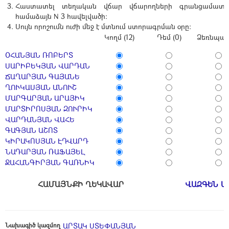
Հաստատել տեղական վճար վճարողների գրանցամատյա
համաձայն N 3 հավելվածի:
Սույն որոշումն ուժի մեջ է մտնում ստորագրման օրը:
Կողմ (12)
Դեմ (0)
Ձեռնպահ 
ՕՀԱՆՅԱՆ ՌՈԲԵՐՏ
ՍԱՐԻԲԵԿՅԱՆ ՎԱՐԴԱՆ
ՃԱՂԱՐՅԱՆ ԳԱՅԱՆԵ
ՂՈՒԿԱՍՅԱՆ ԱՆՈՒՇ
ՄԱՐԳԱՐՅԱՆ ԱՐԱՅԻԿ
ՄԱՐՏԻՐՈՍՅԱՆ ԶՈՒՐԻԿ
ՎԱՐԴԱՆՅԱՆ ՎԱՀԵ
ԳԱԳՅԱՆ ԱՇՈՏ
ԿԻՐԱԿՈՍՅԱՆ ԷԴՎԱՐԴ
ՆԱԴԱՐՅԱՆ ՌԱՖԱՅԵԼ
ՋԱՀԱՆԳԻՐՅԱՆ ԳԱՌՆԻԿ
ՀԱՄԱՅՆՔԻ ՂԵԿԱՎԱՐ
ՎԱԶԳԵՆ Ա
Նախագիծ կազմող
ԱՐՏԱԿ ՍՏԵՓԱՆՅԱՆ