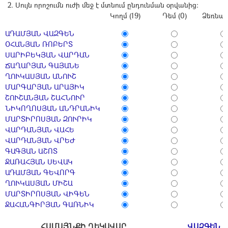
Սույն որոշումն ուժի մեջ է մտնում ընդունման օրվանից:
Կողմ (19)
Դեմ (0)
Ձեռնպա
ԱԴԱՄՅԱՆ ՎԱԶԳԵՆ
ՕՀԱՆՅԱՆ ՌՈԲԵՐՏ
ՍԱՐԻԲԵԿՅԱՆ ՎԱՐԴԱՆ
ՃԱՂԱՐՅԱՆ ԳԱՅԱՆԵ
ՂՈՒԿԱՍՅԱՆ ԱՆՈՒՇ
ՄԱՐԳԱՐՅԱՆ ԱՐԱՅԻԿ
ՇՈՒՇԱՆՅԱՆ ՇԱՀՆՈՒՐ
ՆԻԿՈՂՈՍՅԱՆ ԱՆԴՐԱՆԻԿ
ՄԱՐՏԻՐՈՍՅԱՆ ԶՈՒՐԻԿ
ՎԱՐԴԱՆՅԱՆ ՎԱՀԵ
ՎԱՐԴԱՆՅԱՆ ՎՐԵԺ
ԳԱԳՅԱՆ ԱՇՈՏ
ՋԱՌԱՀՅԱՆ ՍԵՎԱԿ
ԱԴԱՄՅԱՆ ԳԵՎՈՐԳ
ՂՈՒԿԱՍՅԱՆ ՄԻՇԱ
ՄԱՐՏԻՐՈՍՅԱՆ ՎԻԳԵՆ
ՋԱՀԱՆԳԻՐՅԱՆ ԳԱՌՆԻԿ
ՀԱՄԱՅՆՔԻ ՂԵԿԱՎԱՐ
ՎԱԶԳԵՆ 