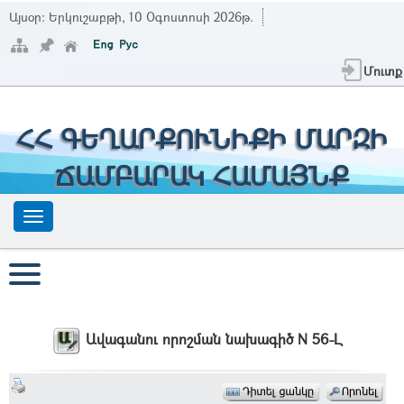
Այսօր:
Երկուշաբթի, 10 Օգոստոսի 2026թ.
Մուտք
ՀՀ ԳԵՂԱՐՔՈՒՆԻՔԻ ՄԱՐԶԻ
ՃԱՄԲԱՐԱԿ ՀԱՄԱՅՆՔ
Ավագանու որոշման նախագիծ N 56-Լ