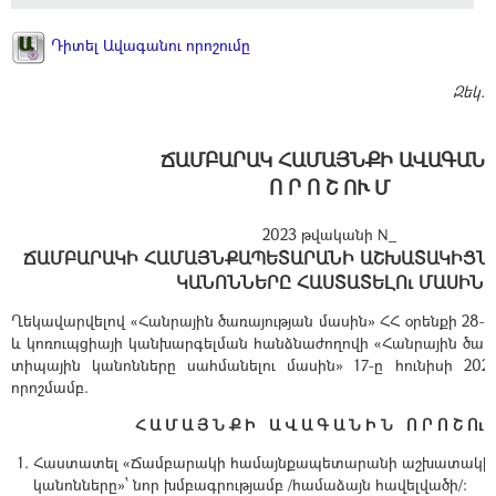
Դիտել Ավագանու որոշումը
Զեկ.
ՃԱՄԲԱՐԱԿ ՀԱՄԱՅՆՔԻ ԱՎԱԳԱՆ
Ո Ր Ո Շ ՈՒ Մ
2023 թվականի N_
ՃԱՄԲԱՐԱԿԻ ՀԱՄԱՅՆՔԱՊԵՏԱՐԱՆԻ ԱՇԽԱՏԱԿԻՑՆ
ԿԱՆՈՆՆԵՐԸ ՀԱՍՏԱՏԵԼՈւ ՄԱՍԻՆ
Ղեկավարվելով «Հանրային ծառայության մասին» ՀՀ օրենքի 28-ր
և կոռուպցիայի կանխարգելման հանձնաժողովի «Հանրային ծառ
տիպային կանոնները սահմանելու մասին» 17-ը հունիսի 20
որոշմամբ.
Հ Ա Մ Ա Յ Ն Ք Ի Ա Վ Ա Գ Ա Ն Ի Ն Ո Ր Ո Շ Ու 
Հաստատել «Ճամբարակի համայնքապետարանի աշխատակից
կանոնները»՝ նոր խմբագրությամբ /համաձայն հավելվածի/: