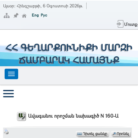
Այսօր:
Հինգշաբթի, 6 Օգոստոսի 2026թ.
Մուտք
ՀՀ ԳԵՂԱՐՔՈՒՆԻՔԻ ՄԱՐԶԻ
ՃԱՄԲԱՐԱԿ ՀԱՄԱՅՆՔ
Ավագանու որոշման նախագիծ N 160-Ա