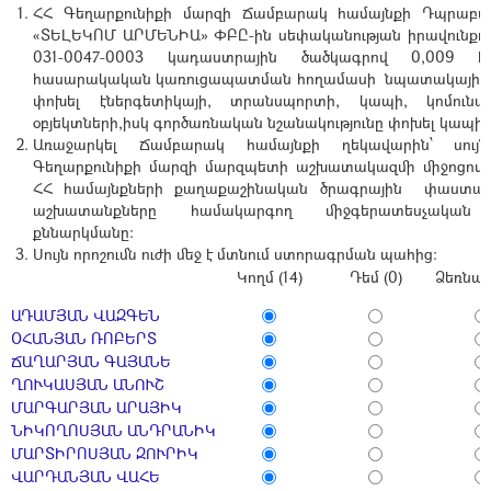
ՀՀ Գեղարքունիքի մարզի Ճամբարակ համայնքի Դպրաբա
«ՏԵԼԵԿՈՄ ԱՐՄԵՆԻԱ» ՓԲԸ-ին սեփականության իրավունքո
031-0047-0003 կադաստրային ծածկագրով 0,009 
հասարակական կառուցապատման հողամասի նպատակային 
փոխել էներգետիկայի, տրանսպորտի, կապի, կոմունալ
օբյեկտների,իսկ գործառնական նշանակությունը փոխել կապի:
Առաջարկել Ճամբարակ համայնքի ղեկավարին՝ սույ
Գեղարքունիքի մարզի մարզպետի աշխատակազմի միջոցով
ՀՀ համայնքների քաղաքաշինական ծրագրային փաստաթ
աշխատանքները համակարգող միջգերատեսչական 
քննարկմանը:
Սույն որոշումն ուժի մեջ է մտնում ստորագրման պահից:
Կողմ (14)
Դեմ (0)
Ձեռնպա
ԱԴԱՄՅԱՆ ՎԱԶԳԵՆ
ՕՀԱՆՅԱՆ ՌՈԲԵՐՏ
ՃԱՂԱՐՅԱՆ ԳԱՅԱՆԵ
ՂՈՒԿԱՍՅԱՆ ԱՆՈՒՇ
ՄԱՐԳԱՐՅԱՆ ԱՐԱՅԻԿ
ՆԻԿՈՂՈՍՅԱՆ ԱՆԴՐԱՆԻԿ
ՄԱՐՏԻՐՈՍՅԱՆ ԶՈՒՐԻԿ
ՎԱՐԴԱՆՅԱՆ ՎԱՀԵ