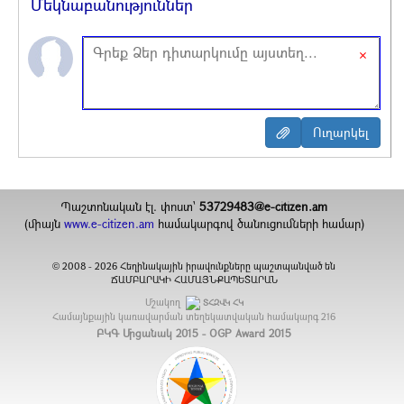
Մեկնաբանություններ
×
Պաշտոնական էլ. փոստ`
53729483@e-citizen.am
(միայն
www.e-citizen.am
համակարգով ծանուցումների համար)
2008 -
2026
Հեղինակային իրավունքները պաշտպանված են
©
ՃԱՄԲԱՐԱԿԻ ՀԱՄԱՅՆՔԱՊԵՏԱՐԱՆ
Մշակող
ՏՀԶՎԿ ՀԿ
Համայնքային կառավարման տեղեկատվական համակարգ
216
ԲԿԳ Մրցանակ 2015 - OGP Award 2015