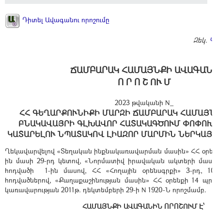
Դիտել Ավագանու որոշումը
Զեկ.
Կ
ՃԱՄԲԱՐԱԿ ՀԱՄԱՅՆՔԻ ԱՎԱԳԱՆ
Ո Ր Ո Շ ՈՒ Մ
2023 թվականի N_
ՀՀ ԳԵՂԱՐՔՈՒՆԻՔԻ ՄԱՐԶԻ ՃԱՄԲԱՐԱԿ ՀԱՄԱՅՆ
ԲՆԱԿԱՎԱՅՐԻ ԳԼԽԱՎՈՐ ՀԱՏԱԿԱԳԾՈՒՄ ՓՈՓՈԽ
ԿԱՏԱՐԵԼՈՒ ՆՊԱՏԱԿՈՎ ԼԻԱԶՈՐ ՄԱՐՄԻՆ ՆԵՐԿԱՅ
Ղեկավարվելով «Տեղական ինքնակառավարման մասին» ՀՀ օրենքի
ին մասի 29-րդ կետով, «Նորմատիվ իրավական ակտերի մասին
հոդվածի 1-ին մասով, ՀՀ «Հողային օրենսգրքի» 3-րդ, 10-
հոդվածներով, «Քաղաքաշինության մասին» ՀՀ օրենքի 14 պ
կառավարության 2011թ. դեկտեմբերի 29-ի N 1920-Ն որոշմամբ.
ՀԱՄԱՅՆՔԻ ԱՎԱԳԱՆԻՆ ՈՐՈՇՈՒՄ Է՝