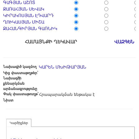
ԳԱԳՅԱՆ ԱՇՈՏ
ՋԱՌԱՀՅԱՆ ՍԵՎԱԿ
ԿԻՐԱԿՈՍՅԱՆ ԷԴՎԱՐԴ
ՂՈՒԿԱՍՅԱՆ ՄԻՇԱ
ՋԱՀԱՆԳԻՐՅԱՆ ԳԱՌՆԻԿ
ՀԱՄԱՅՆՔԻ ՂԵԿԱՎԱՐ
ՎԱԶԳԵՆ 
Նախագիծ կազմող
ԿԱՐԵՆ ՄԽԻԹԱՐՅԱՆ
Կից փաստաթղթեր՝
Նախագծի
քննարկման
արձանագրությունը
Փակ փաստաթուղթ՝
Հրապարակման ենթակա է
Նիստ
Կարծիքներ