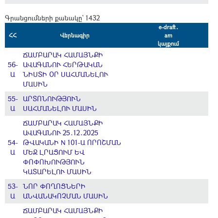
Գրանցումների քանակը` 1432
e-draft․
ՀՀ
Վերնագիր
am
կայքում
ՃԱՄԲԱՐԱԿ ՀԱՄԱՅՆՔԻ
56-
ԱՎԱԳԱՆՈՒ ՀԵՐԹԱԿԱՆ
Ա
ՆԻՍՏԻ ՕՐ ՍԱՀՄԱՆԵԼՈՒ
ՄԱՍԻՆ
55-
ԱՐՏՈՆՈՒԹՅՈՒՆ
Ա
ՍԱՀՄԱՆԵԼՈՒ ՄԱՍԻՆ
ՃԱՄԲԱՐԱԿ ՀԱՄԱՅՆՔԻ
ԱՎԱԳԱՆՈՒ 25․12․2025
54-
ԹՎԱԿԱՆԻ N 101-Ա ՈՐՈՇՄԱՆ
Ա
ՄԵՋ ԼՐԱՑՈՒՄ ԵՎ
ՓՈՓՈԽՈՒԹՅՈՒՆ
ԿԱՏԱՐԵԼՈՒ ՄԱՍԻՆ
53-
ՆՈՐ ՓՈՂՈՑՆԵՐԻ
Ա
ԱՆՎԱՆԱԿՈՉՄԱՆ ՄԱՍԻՆ
ՃԱՄԲԱՐԱԿ ՀԱՄԱՅՆՔԻ