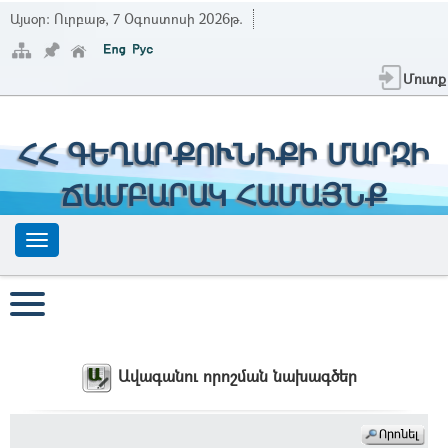
Այսօր:
Ուրբաթ, 7 Օգոստոսի 2026թ.
Մուտք
ՀՀ ԳԵՂԱՐՔՈՒՆԻՔԻ ՄԱՐԶԻ
ՃԱՄԲԱՐԱԿ ՀԱՄԱՅՆՔ
Ավագանու որոշման նախագծեր