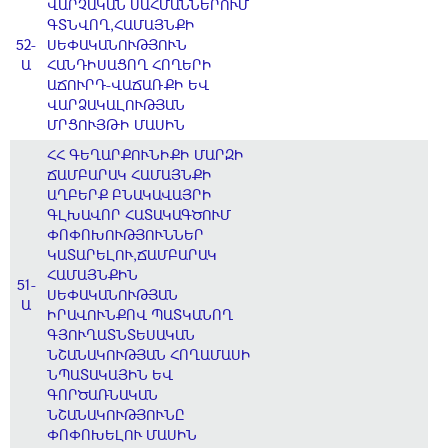
ՎԱՐՉԱԿԱՆ ՍԱՀՄԱՆՆԵՐՈՒՄ
ԳՏՆՎՈՂ,ՀԱՄԱՅՆՔԻ
52-
ՍԵՓԱԿԱՆՈՒԹՅՈՒՆ
Ա
ՀԱՆԴԻՍԱՑՈՂ ՀՈՂԵՐԻ
ԱՃՈՒՐԴ-ՎԱՃԱՌՔԻ ԵՎ
ՎԱՐՁԱԿԱԼՈՒԹՅԱՆ
ՄՐՑՈՒՅԹԻ ՄԱՍԻՆ
ՀՀ ԳԵՂԱՐՔՈՒՆԻՔԻ ՄԱՐԶԻ
ՃԱՄԲԱՐԱԿ ՀԱՄԱՅՆՔԻ
ԱՂԲԵՐՔ ԲՆԱԿԱՎԱՅՐԻ
ԳԼԽԱՎՈՐ ՀԱՏԱԿԱԳԾՈՒՄ
ՓՈՓՈԽՈՒԹՅՈՒՆՆԵՐ
ԿԱՏԱՐԵԼՈՒ,ՃԱՄԲԱՐԱԿ
ՀԱՄԱՅՆՔԻՆ
51-
ՍԵՓԱԿԱՆՈՒԹՅԱՆ
Ա
ԻՐԱՎՈՒՆՔՈՎ ՊԱՏԿԱՆՈՂ
ԳՅՈՒՂԱՏՆՏԵՍԱԿԱՆ
ՆՇԱՆԱԿՈՒԹՅԱՆ ՀՈՂԱՄԱՍԻ
ՆՊԱՏԱԿԱՅԻՆ ԵՎ
ԳՈՐԾԱՌՆԱԿԱՆ
ՆՇԱՆԱԿՈՒԹՅՈՒՆԸ
ՓՈՓՈԽԵԼՈՒ ՄԱՍԻՆ