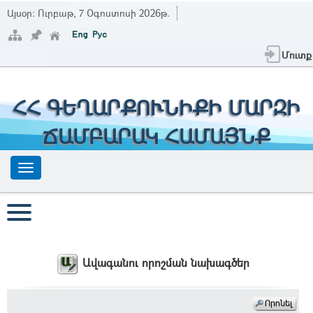
Այսօր:
Ուրբաթ, 7 Օգոստոսի 2026թ.
Մուտք
ՀՀ ԳԵՂԱՐՔՈՒՆԻՔԻ ՄԱՐԶԻ
ՃԱՄԲԱՐԱԿ ՀԱՄԱՅՆՔ
Ավագանու որոշման նախագծեր