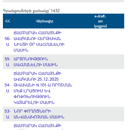
Գրանցումների քանակը` 1432
e-draft․
ՀՀ
Վերնագիր
am
կայքում
ՃԱՄԲԱՐԱԿ ՀԱՄԱՅՆՔԻ
56-
ԱՎԱԳԱՆՈՒ ՀԵՐԹԱԿԱՆ
Ա
ՆԻՍՏԻ ՕՐ ՍԱՀՄԱՆԵԼՈՒ
ՄԱՍԻՆ
55-
ԱՐՏՈՆՈՒԹՅՈՒՆ
Ա
ՍԱՀՄԱՆԵԼՈՒ ՄԱՍԻՆ
ՃԱՄԲԱՐԱԿ ՀԱՄԱՅՆՔԻ
ԱՎԱԳԱՆՈՒ 25․12․2025
54-
ԹՎԱԿԱՆԻ N 101-Ա ՈՐՈՇՄԱՆ
Ա
ՄԵՋ ԼՐԱՑՈՒՄ ԵՎ
ՓՈՓՈԽՈՒԹՅՈՒՆ
ԿԱՏԱՐԵԼՈՒ ՄԱՍԻՆ
53-
ՆՈՐ ՓՈՂՈՑՆԵՐԻ
Ա
ԱՆՎԱՆԱԿՈՉՄԱՆ ՄԱՍԻՆ
ՃԱՄԲԱՐԱԿ ՀԱՄԱՅՆՔԻ