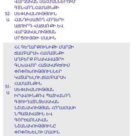
ՎԱՐՉԱԿԱՆ ՍԱՀՄԱՆՆԵՐՈՒՄ
ԳՏՆՎՈՂ,ՀԱՄԱՅՆՔԻ
52-
ՍԵՓԱԿԱՆՈՒԹՅՈՒՆ
Ա
ՀԱՆԴԻՍԱՑՈՂ ՀՈՂԵՐԻ
ԱՃՈՒՐԴ-ՎԱՃԱՌՔԻ ԵՎ
ՎԱՐՁԱԿԱԼՈՒԹՅԱՆ
ՄՐՑՈՒՅԹԻ ՄԱՍԻՆ
ՀՀ ԳԵՂԱՐՔՈՒՆԻՔԻ ՄԱՐԶԻ
ՃԱՄԲԱՐԱԿ ՀԱՄԱՅՆՔԻ
ԱՂԲԵՐՔ ԲՆԱԿԱՎԱՅՐԻ
ԳԼԽԱՎՈՐ ՀԱՏԱԿԱԳԾՈՒՄ
ՓՈՓՈԽՈՒԹՅՈՒՆՆԵՐ
ԿԱՏԱՐԵԼՈՒ,ՃԱՄԲԱՐԱԿ
ՀԱՄԱՅՆՔԻՆ
51-
ՍԵՓԱԿԱՆՈՒԹՅԱՆ
Ա
ԻՐԱՎՈՒՆՔՈՎ ՊԱՏԿԱՆՈՂ
ԳՅՈՒՂԱՏՆՏԵՍԱԿԱՆ
ՆՇԱՆԱԿՈՒԹՅԱՆ ՀՈՂԱՄԱՍԻ
ՆՊԱՏԱԿԱՅԻՆ ԵՎ
ԳՈՐԾԱՌՆԱԿԱՆ
ՆՇԱՆԱԿՈՒԹՅՈՒՆԸ
ՓՈՓՈԽԵԼՈՒ ՄԱՍԻՆ