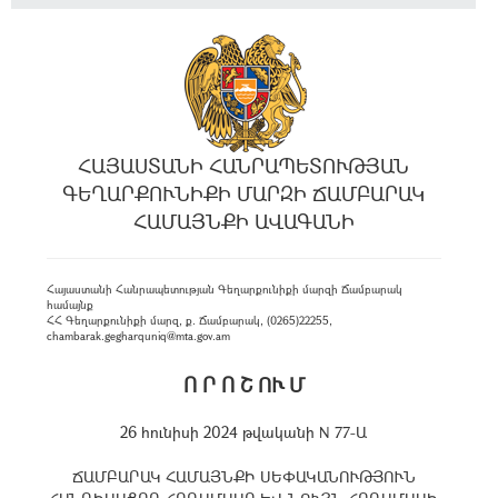
ՀԱՅԱՍՏԱՆԻ ՀԱՆՐԱՊԵՏՈՒԹՅԱՆ
ԳԵՂԱՐՔՈՒՆԻՔԻ ՄԱՐԶԻ ՃԱՄԲԱՐԱԿ
ՀԱՄԱՅՆՔԻ ԱՎԱԳԱՆԻ
Հայաստանի Հանրապետության Գեղարքունիքի մարզի Ճամբարակ
համայնք
ՀՀ Գեղարքունիքի մարզ, ք. Ճամբարակ, (0265)22255,
chambarak.gegharquniq@mta.gov.am
Ո Ր Ո Շ ՈՒ Մ
26 հունիսի 2024 թվականի N 77-Ա
ՃԱՄԲԱՐԱԿ ՀԱՄԱՅՆՔԻ ՍԵՓԱԿԱՆՈՒԹՅՈՒՆ