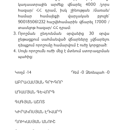
կադաստրային արժեք վճարել 4000 /չորս
հազար/ ՀՀ դրամ, իսկ շինության /մառան/
համար համայնքի վարչական բյուջե`
900185061232 հաշվեհամարին վճարել 17000 /
տասնյոթ հազար/ ՀՀ դրամ:
Որոշման ընդունման օրվանից 30 օրվա
ընթացքում սահմանված վճարները չվճարելու
դեպքում որոշումը համարվում է ուժը կորցրած:
Սույն որոշումն ուժի մեջ է մտնում ստորագրման
պահից:
Կողմ -14
Դեմ -0
Ձեռնպահ -0
ԱԲՐԱՀԱՄՅԱՆ ԳՐԻԳՈՐ
ԱԴԱՄՅԱՆ ԳԵՎՈՐԳ
ԳԱԳՅԱՆ ԱՇՈՏ
ԿԻՐԱԿՈՍՅԱՆ ԷԴՎԱՐԴ
ՂՈՒԿԱՍՅԱՆ ԱՆՈՒՇ