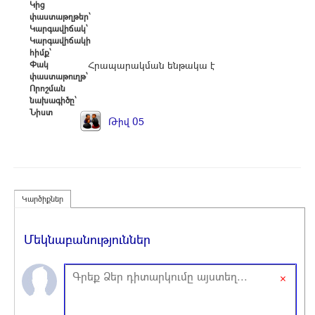
Կից
փաստաթղթեր՝
Կարգավիճակ՝
Կարգավիճակի
հիմք՝
Փակ
Հրապարակման ենթակա է
փաստաթուղթ՝
Որոշման
նախագիծը՝
Նիստ
Թիվ 05
Կարծիքներ
Մեկնաբանություններ
×