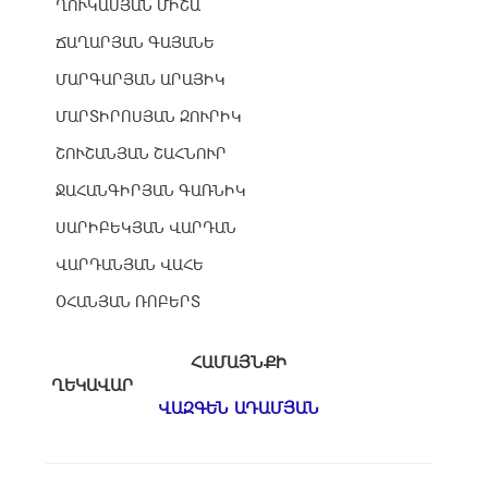
ՂՈՒԿԱՍՅԱՆ ՄԻՇԱ
ՃԱՂԱՐՅԱՆ ԳԱՅԱՆԵ
ՄԱՐԳԱՐՅԱՆ ԱՐԱՅԻԿ
ՄԱՐՏԻՐՈՍՅԱՆ ԶՈՒՐԻԿ
ՇՈՒՇԱՆՅԱՆ ՇԱՀՆՈՒՐ
ՋԱՀԱՆԳԻՐՅԱՆ ԳԱՌՆԻԿ
ՍԱՐԻԲԵԿՅԱՆ ՎԱՐԴԱՆ
ՎԱՐԴԱՆՅԱՆ ՎԱՀԵ
ՕՀԱՆՅԱՆ ՌՈԲԵՐՏ
ՀԱՄԱՅՆՔԻ
ՂԵԿԱՎԱՐ
ՎԱԶԳԵՆ ԱԴԱՄՅԱՆ