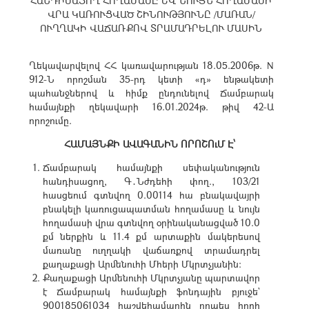
ՀԱՆԴԻՍԱՑՈՂ ՀՈՂԱՄԱՍԸ ԵՎ ՆՈՒՅՆ ՀՈՂԱՄԱՍԻ
ՎՐԱ ԿԱՌՈՒՑՎԱԾ ՇԻՆՈՒԹՅՈՒՆԸ /ՄԱՌԱՆ/
ՈՒՂՂԱԿԻ ՎԱՃԱՌՔՈՎ ՏՐԱՄԱԴՐԵԼՈՒ ՄԱՍԻՆ
Ղեկավարվելով ՀՀ կառավարության 18.05.2006թ. N
912-Ն որոշման 35-րդ կետի «դ» ենթակետի
պահանջներով և հիմք ընդունելով Ճամբարակ
համայնքի ղեկավարի 16.01.2024թ. թիվ 42-Ա
որոշումը.
ՀԱՄԱՅՆՔԻ ԱՎԱԳԱՆԻՆ ՈՐՈՇՈւՄ Է՝
Ճամբարակ համայնքի սեփականություն
հանդիսացող, Գ․Նժդեհի փող., 103/21
հասցեում գտնվող 0.00114 հա բնակավայրի
բնակելի կառուցապատման հողամասը և նույն
հողամասի վրա գտնվող օրինականացված 10.0
քմ ներքին և 11.4 քմ արտաքին մակերեսով
մառանը ուղղակի վաճառքով տրամադրել
քաղաքացի Արմենուհի Մհերի Մկրտչյանին:
Քաղաքացի Արմենուհի Մկրտչյանը պարտավոր
է Ճամբարակ համայնքի ֆոնդային բյուջե`
900185061034 հաշվեհամարին որպես հողի