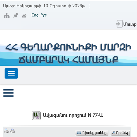
Այսօր:
Երկուշաբթի, 10 Օգոստոսի 2026թ.
Մուտք
ՀՀ ԳԵՂԱՐՔՈՒՆԻՔԻ ՄԱՐԶԻ
ՃԱՄԲԱՐԱԿ ՀԱՄԱՅՆՔ
Ավագանու որոշում N 77-Ա