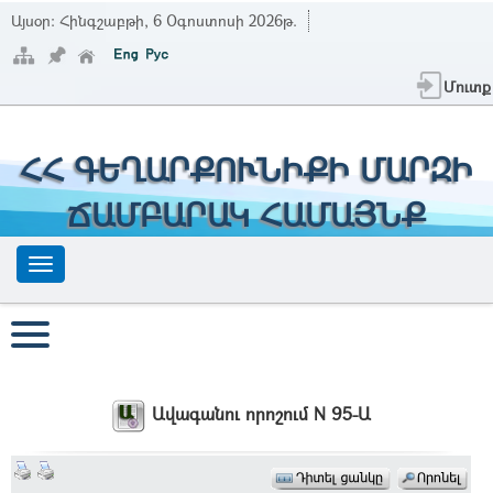
Այսօր:
Հինգշաբթի, 6 Օգոստոսի 2026թ.
Մուտք
ՀՀ ԳԵՂԱՐՔՈՒՆԻՔԻ ՄԱՐԶԻ
ՃԱՄԲԱՐԱԿ ՀԱՄԱՅՆՔ
Ավագանու որոշում N 95-Ա