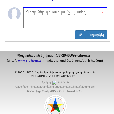
×
Պաշտոնական էլ. փոստ`
53729483@e-citizen.am
(միայն
www.e-citizen.am
համակարգով ծանուցումների համար)
2008 -
2026
Հեղինակային իրավունքները պաշտպանված են
©
ՃԱՄԲԱՐԱԿԻ ՀԱՄԱՅՆՔԱՊԵՏԱՐԱՆ
Մշակող
ՏՀԶՎԿ ՀԿ
Համայնքային կառավարման տեղեկատվական համակարգ
216
ԲԿԳ Մրցանակ 2015 - OGP Award 2015