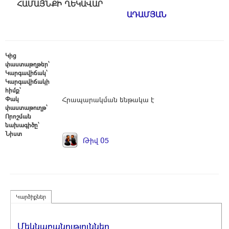
ՀԱՄԱՅՆՔԻ ՂԵԿԱՎԱ
ԱԴԱՄՅԱՆ
Կից
փաստաթղթեր՝
Կարգավիճակ՝
Կարգավիճակի
հիմք՝
Փակ
Հրապարակման ենթակա է
փաստաթուղթ՝
Որոշման
նախագիծը՝
Նիստ
Թիվ 05
Կարծիքներ
Մեկնաբանություններ