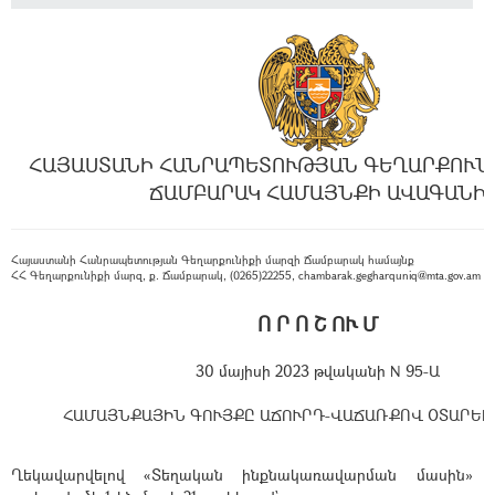
ՀԱՅԱՍՏԱՆԻ ՀԱՆՐԱՊԵՏՈՒԹՅԱՆ ԳԵՂԱՐՔՈՒՆ
ՃԱՄԲԱՐԱԿ ՀԱՄԱՅՆՔԻ ԱՎԱԳԱՆԻ
Հայաստանի Հանրապետության Գեղարքունիքի մարզի Ճամբարակ համայնք
ՀՀ Գեղարքունիքի մարզ, ք. Ճամբարակ, (0265)22255, chambarak.gegharquniq@mta.gov.am
Ո Ր Ո Շ ՈՒ Մ
30 մայիսի 2023 թվականի N 95-Ա
ՀԱՄԱՅՆՔԱՅԻՆ ԳՈՒՅՔԸ ԱՃՈՒՐԴ-ՎԱՃԱՌՔՈՎ ՕՏԱՐԵԼ
Ղեկավարվելով
«Տեղական ինքնակառավարման մասին»