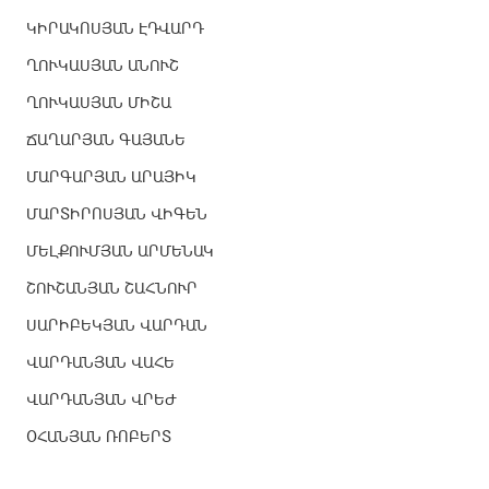
ԿԻՐԱԿՈՍՅԱՆ ԷԴՎԱՐԴ
ՂՈՒԿԱՍՅԱՆ ԱՆՈՒՇ
ՂՈՒԿԱՍՅԱՆ ՄԻՇԱ
ՃԱՂԱՐՅԱՆ ԳԱՅԱՆԵ
ՄԱՐԳԱՐՅԱՆ ԱՐԱՅԻԿ
ՄԱՐՏԻՐՈՍՅԱՆ ՎԻԳԵՆ
ՄԵԼՔՈՒՄՅԱՆ ԱՐՄԵՆԱԿ
ՇՈՒՇԱՆՅԱՆ ՇԱՀՆՈՒՐ
ՍԱՐԻԲԵԿՅԱՆ ՎԱՐԴԱՆ
ՎԱՐԴԱՆՅԱՆ ՎԱՀԵ
ՎԱՐԴԱՆՅԱՆ ՎՐԵԺ
ՕՀԱՆՅԱՆ ՌՈԲԵՐՏ