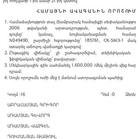
րդ
հոդվածի
1-ին
մասի
21-րդ
կետով
`
Հ Ա Մ Ա Յ Ն Ի
Ա Վ Ա Գ Ա Ն Ի Ն
Ո Ր Ո Շ ՈՒ Մ
Համաձայնություն
տալ
Ճամբարակ
համայնքի
սեփականությու
2006
թվականի
արտադրության
,
պետ.
համարանի
գույնը
`
կանաչ
,
նույնականացման
համար
N049490,
շարժիչի
հզորությունը
` 185761, СК-5МЭ-1 մակն
օտարել աճուրդ-վաճառքի կարգով:
Ընթացիկ վիճակը՝ չի շահագործվում, տեխնիկական վ
ֆիզիկական վիճակը՝ բավարար:
Մեկնարկային գին սահմանել 1.600.000 /մեկ միլիոն վեց հարյ
դրամ:
Սույն որոշումն ուժի մեջ է մտնում ստորագրման պահից:
Կողմ -16
Դեմ -0
Ձեռնպ
ԱԲՐԱՀԱՄՅԱՆ ԳՐԻԳՈՐ
ԱԴԱՄՅԱՆ ԳԵՎՈՐԳ
ԱԴԱՄՅԱՆ ՎԱԶԳԵՆ
ԴՈՒՄԱՆՅԱՆ ԹԱԹՈՒԼ