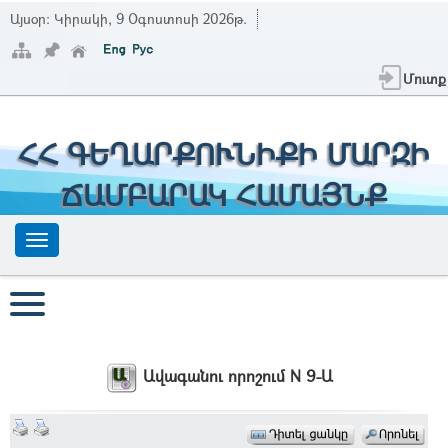
Այսօր:
Կիրակի, 9 Օգոստոսի 2026թ.
Մուտք
ՀՀ ԳԵՂԱՐՔՈՒՆԻՔԻ ՄԱՐԶԻ
ՃԱՄԲԱՐԱԿ ՀԱՄԱՅՆՔ
Ավագանու որոշում N 9-Ա