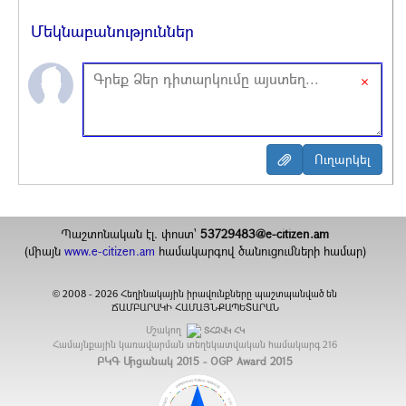
Մեկնաբանություններ
×
Պաշտոնական էլ. փոստ`
53729483@e-citizen.am
(միայն
www.e-citizen.am
համակարգով ծանուցումների համար)
2008 -
2026
Հեղինակային իրավունքները պաշտպանված են
©
ՃԱՄԲԱՐԱԿԻ ՀԱՄԱՅՆՔԱՊԵՏԱՐԱՆ
Մշակող
ՏՀԶՎԿ ՀԿ
Համայնքային կառավարման տեղեկատվական համակարգ
216
ԲԿԳ Մրցանակ 2015 - OGP Award 2015