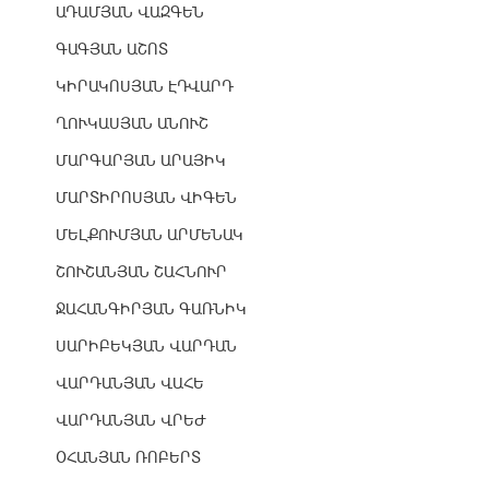
ԱԴԱՄՅԱՆ ՎԱԶԳԵՆ
ԳԱԳՅԱՆ ԱՇՈՏ
ԿԻՐԱԿՈՍՅԱՆ ԷԴՎԱՐԴ
ՂՈՒԿԱՍՅԱՆ ԱՆՈՒՇ
ՄԱՐԳԱՐՅԱՆ ԱՐԱՅԻԿ
ՄԱՐՏԻՐՈՍՅԱՆ ՎԻԳԵՆ
ՄԵԼՔՈՒՄՅԱՆ ԱՐՄԵՆԱԿ
ՇՈՒՇԱՆՅԱՆ ՇԱՀՆՈՒՐ
ՋԱՀԱՆԳԻՐՅԱՆ ԳԱՌՆԻԿ
ՍԱՐԻԲԵԿՅԱՆ ՎԱՐԴԱՆ
ՎԱՐԴԱՆՅԱՆ ՎԱՀԵ
ՎԱՐԴԱՆՅԱՆ ՎՐԵԺ
ՕՀԱՆՅԱՆ ՌՈԲԵՐՏ