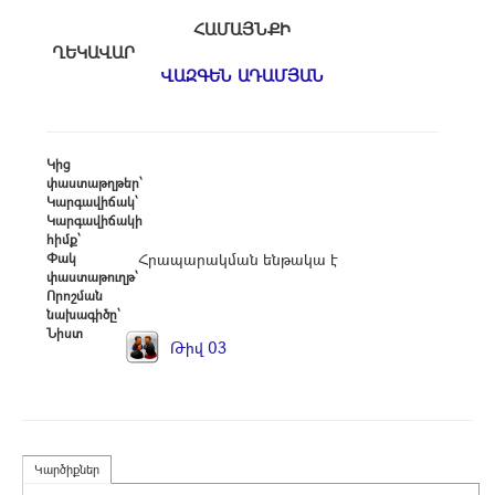
ՀԱՄԱՅՆՔԻ
ՂԵԿԱՎԱՐ
ՎԱԶԳԵՆ ԱԴԱՄՅԱՆ
Կից
փաստաթղթեր՝
Կարգավիճակ՝
Կարգավիճակի
հիմք՝
Փակ
Հրապարակման ենթակա է
փաստաթուղթ՝
Որոշման
նախագիծը՝
Նիստ
Թիվ 03
Կարծիքներ