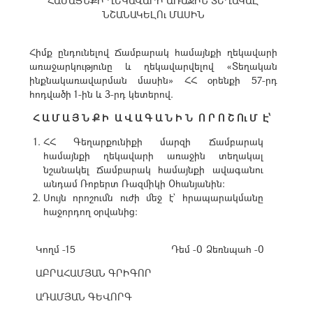
ՀԱՄԱՅՆՔԻ ՂԵԿԱՎԱՐԻ ԱՌԱՋԻՆ ՏԵՂԱԿԱԼ
ՆՇԱՆԱԿԵԼՈւ ՄԱՍԻՆ
Հիմք ընդունելով Ճամբարակ համայնքի ղեկավարի
առաջարկությունը և ղեկավարվելով «Տեղական
ինքնակառավարման մասին» ՀՀ օրենքի 57-րդ
հոդվածի 1-ին և 3-րդ կետերով.
Հ Ա Մ Ա Յ Ն Ք Ի Ա Վ Ա Գ Ա Ն Ի Ն Ո Ր Ո Շ Ու Մ Է՝
ՀՀ Գեղարքունիքի մարզի Ճամբարակ
համայնքի ղեկավարի առաջին տեղակալ
նշանակել Ճամբարակ համայնքի ավագանու
անդամ Ռոբերտ Ռազմիկի Օհանյանին:
Սույն որոշումն ուժի մեջ է` հրապարակմանը
հաջորդող օրվանից:
Կողմ -15
Դեմ -0
Ձեռնպահ -0
ԱԲՐԱՀԱՄՅԱՆ ԳՐԻԳՈՐ
ԱԴԱՄՅԱՆ ԳԵՎՈՐԳ