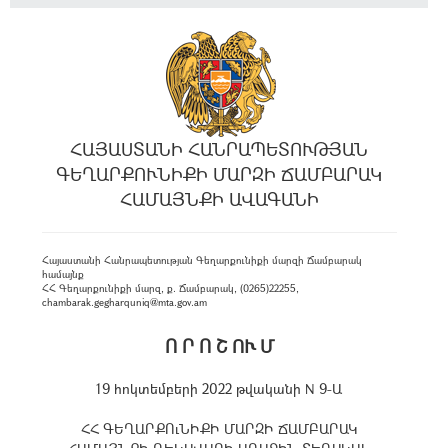
ՀԱՅԱՍՏԱՆԻ ՀԱՆՐԱՊԵՏՈՒԹՅԱՆ
ԳԵՂԱՐՔՈՒՆԻՔԻ ՄԱՐԶԻ ՃԱՄԲԱՐԱԿ
ՀԱՄԱՅՆՔԻ ԱՎԱԳԱՆԻ
Հայաստանի Հանրապետության Գեղարքունիքի մարզի Ճամբարակ
համայնք
ՀՀ Գեղարքունիքի մարզ, ք. Ճամբարակ, (0265)22255,
chambarak.gegharquniq@mta.gov.am
Ո Ր Ո Շ ՈՒ Մ
19 հոկտեմբերի 2022 թվականի N 9-Ա
ՀՀ ԳԵՂԱՐՔՈւՆԻՔԻ ՄԱՐԶԻ ՃԱՄԲԱՐԱԿ