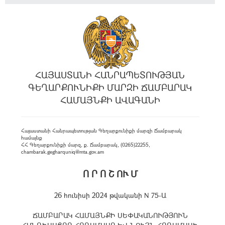
ՀԱՅԱՍՏԱՆԻ ՀԱՆՐԱՊԵՏՈՒԹՅԱՆ
ԳԵՂԱՐՔՈՒՆԻՔԻ ՄԱՐԶԻ ՃԱՄԲԱՐԱԿ
ՀԱՄԱՅՆՔԻ ԱՎԱԳԱՆԻ
Հայաստանի Հանրապետության Գեղարքունիքի մարզի Ճամբարակ
համայնք
ՀՀ Գեղարքունիքի մարզ, ք. Ճամբարակ, (0265)22255,
chambarak.gegharquniq@mta.gov.am
Ո Ր Ո Շ ՈՒ Մ
26 հունիսի 2024 թվականի N 75-Ա
ՃԱՄԲԱՐԱԿ ՀԱՄԱՅՆՔԻ ՍԵՓԱԿԱՆՈՒԹՅՈՒՆ