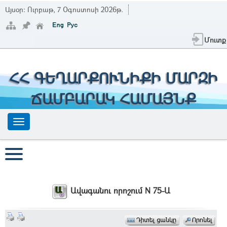
Այսօր:
Ուրբաթ, 7 Օգոստոսի 2026թ.
Մուտք
ՀՀ ԳԵՂԱՐՔՈՒՆԻՔԻ ՄԱՐԶԻ
ՃԱՄԲԱՐԱԿ ՀԱՄԱՅՆՔ
Ավագանու որոշում N 75-Ա