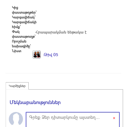
Կից
փաստաթղթեր՝
Կարգավիճակ՝
Կարգավիճակի
հիմք՝
Փակ
Հրապարակման ենթակա է
փաստաթուղթ՝
Որոշման
նախագիծը՝
Նիստ
Թիվ 05
Կարծիքներ
Մեկնաբանություններ
×