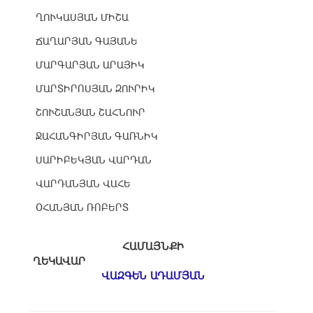
ՂՈՒԿԱՍՅԱՆ ՄԻՇԱ
ՃԱՂԱՐՅԱՆ ԳԱՅԱՆԵ
ՄԱՐԳԱՐՅԱՆ ԱՐԱՅԻԿ
ՄԱՐՏԻՐՈՍՅԱՆ ԶՈՒՐԻԿ
ՇՈՒՇԱՆՅԱՆ ՇԱՀՆՈՒՐ
ՋԱՀԱՆԳԻՐՅԱՆ ԳԱՌՆԻԿ
ՍԱՐԻԲԵԿՅԱՆ ՎԱՐԴԱՆ
ՎԱՐԴԱՆՅԱՆ ՎԱՀԵ
ՕՀԱՆՅԱՆ ՌՈԲԵՐՏ
ՀԱՄԱՅՆՔԻ
ՂԵԿԱՎԱՐ
ՎԱԶԳԵՆ ԱԴԱՄՅԱՆ