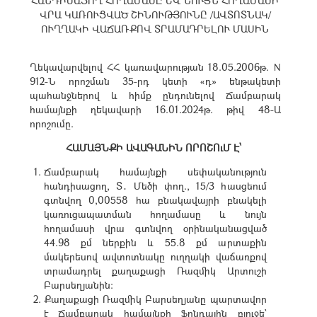
ՀԱՆԴԻՍԱՑՈՂ ՀՈՂԱՄԱՍԸ ԵՎ ՆՈՒՅՆ ՀՈՂԱՄԱՍԻ
ՎՐԱ ԿԱՌՈՒՑՎԱԾ ՇԻՆՈՒԹՅՈՒՆԸ /ԱՎՏՈՏՆԱԿ/
ՈՒՂՂԱԿԻ ՎԱՃԱՌՔՈՎ ՏՐԱՄԱԴՐԵԼՈՒ ՄԱՍԻՆ
Ղեկավարվելով ՀՀ կառավարության 18.05.2006թ. N
912-Ն որոշման 35-րդ կետի «դ» ենթակետի
պահանջներով և հիմք ընդունելով Ճամբարակ
համայնքի ղեկավարի 16.01.2024թ. թիվ 48-Ա
որոշումը.
ՀԱՄԱՅՆՔԻ ԱՎԱԳԱՆԻՆ ՈՐՈՇՈւՄ Է՝
Ճամբարակ համայնքի սեփականություն
հանդիսացող, Տ․ Մեծի փող., 15/3 հասցեում
գտնվող 0,00558 հա բնակավայրի բնակելի
կառուցապատման հողամասը և նույն
հողամասի վրա գտնվող օրինականացված
44.98 քմ ներքին և 55.8 քմ արտաքին
մակերեսով ավտոտնակը ուղղակի վաճառքով
տրամադրել քաղաքացի Ռազմիկ Արտուշի
Բարսեղյանին:
Քաղաքացի Ռազմիկ Բարսեղյանը պարտավոր
է Ճամբարակ համայնքի ֆոնդային բյուջե`