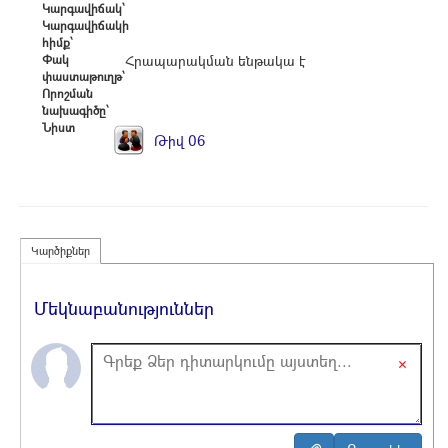
Կարգավիճակ՝
Կարգավիճակի
հիմք՝
Փակ
Հրապարակման ենթակա է
փաստաթուղթ՝
Որոշման
նախագիծը՝
Նիստ
Թիվ 06
Կարծիքներ
Մեկնաբանություններ
×