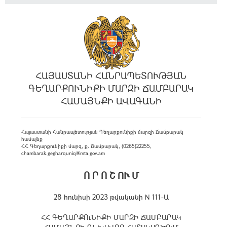
ՀԱՅԱՍՏԱՆԻ ՀԱՆՐԱՊԵՏՈՒԹՅԱՆ
ԳԵՂԱՐՔՈՒՆԻՔԻ ՄԱՐԶԻ ՃԱՄԲԱՐԱԿ
ՀԱՄԱՅՆՔԻ ԱՎԱԳԱՆԻ
Հայաստանի Հանրապետության Գեղարքունիքի մարզի Ճամբարակ
համայնք
ՀՀ Գեղարքունիքի մարզ, ք. Ճամբարակ, (0265)22255,
chambarak.gegharquniq@mta.gov.am
Ո Ր Ո Շ ՈՒ Մ
28 հունիսի 2023 թվականի N 111-Ա
ՀՀ ԳԵՂԱՐՔՈւՆԻՔԻ ՄԱՐԶԻ ՃԱՄԲԱՐԱԿ