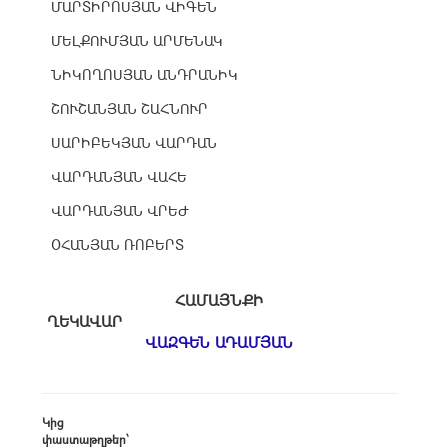
ՄԱՐՏԻՐՈՍՅԱՆ ՎԻԳԵՆ
ՄԵԼՔՈՒՄՅԱՆ ԱՐՄԵՆԱԿ
ՆԻԿՈՂՈՍՅԱՆ ԱՆԴՐԱՆԻԿ
ՇՈՒՇԱՆՅԱՆ ՇԱՀՆՈՒՐ
ՍԱՐԻԲԵԿՅԱՆ ՎԱՐԴԱՆ
ՎԱՐԴԱՆՅԱՆ ՎԱՀԵ
ՎԱՐԴԱՆՅԱՆ ՎՐԵԺ
ՕՀԱՆՅԱՆ ՌՈԲԵՐՏ
ՀԱՄԱՅՆՔԻ
ՂԵԿԱՎԱՐ
ՎԱԶԳԵՆ ԱԴԱՄՅԱՆ
Կից
փաստաթղթեր՝