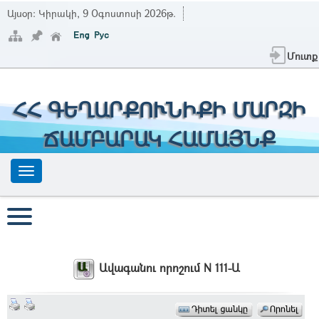
Այսօր:
Կիրակի, 9 Օգոստոսի 2026թ.
Մուտք
ՀՀ ԳԵՂԱՐՔՈՒՆԻՔԻ ՄԱՐԶԻ
ՃԱՄԲԱՐԱԿ ՀԱՄԱՅՆՔ
Ավագանու որոշում N 111-Ա