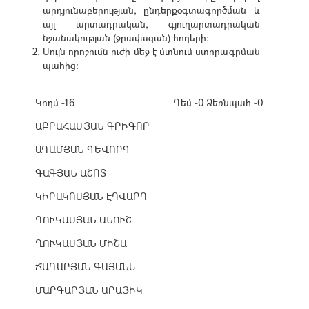
արդյունաբերության, ընդերքօգտագործման և
այլ արտադրական, գյուղարտադրական
նշանակության (ջրավազան) հողերի:
Ս
ույն որոշումն ուժի մեջ է մտնում ստորագրման
պահից:
Կողմ -16
Դեմ -0
Ձեռնպահ -0
ԱԲՐԱՀԱՄՅԱՆ ԳՐԻԳՈՐ
ԱԴԱՄՅԱՆ ԳԵՎՈՐԳ
ԳԱԳՅԱՆ ԱՇՈՏ
ԿԻՐԱԿՈՍՅԱՆ ԷԴՎԱՐԴ
ՂՈՒԿԱՍՅԱՆ ԱՆՈՒՇ
ՂՈՒԿԱՍՅԱՆ ՄԻՇԱ
ՃԱՂԱՐՅԱՆ ԳԱՅԱՆԵ
ՄԱՐԳԱՐՅԱՆ ԱՐԱՅԻԿ