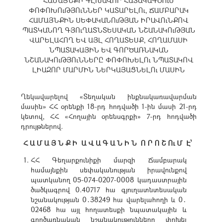
ՀԱՄԱՅՆՔԻ ԳԼԽԱՎՈՐ ՀԱՏԱԿԱԳԾՈւՄ
ՓՈՓՈԽՈւԹՅՈւՆՆԵՐ ԿԱՏԱՐԵԼՈւ, ՃԱՄԲԱՐԱԿ
ՀԱՄԱՅՆՔԻՆ ՍԵՓԱԿԱՆՈւԹՅԱՆ ԻՐԱՎՈւՆՔՈՎ
ՊԱՏԿԱՆՈՂ ԳՅՈւՂԱՏՆՏԵՍԱԿԱՆ ՆՇԱՆԱԿՈւԹՅԱՆ
ՎԱՐԵԼԱՀՈՂ ԵՎ ԱՅԼ ՀՈՂԱՏԵՍՔ, ՀՈՂԱՄԱՍԻ
ՆՊԱՏԱԿԱՅԻՆ ԵՎ ԳՈՐԾԱՌՆԱԿԱՆ
ՆՇԱՆԱԿՈւԹՅՈւՆՆԵՐԸ ՓՈՓՈԽԵԼՈւ ՆՊԱՏԱԿՈՎ
ԼԻԱԶՈՐ ՄԱՐՄԻՆ ՆԵՐԿԱՅԱՑՆԵԼՈւ ՄԱՍԻՆ
Ղեկավարելով «Տեղական ինքնակառավարման
մասին» ՀՀ օրենքի 18-րդ հոդվածի 1-ին մասի 21-րդ
կետով, ՀՀ «Հողային օրենսգրքի» 7-րդ հոդվածի
դրույթներով.
Հ Ա Մ Ա Յ Ն Ք Ի Ա Վ Ա Գ Ա Ն Ի Ն Ո Ր Ո Շ Ու Մ Է՝
ՀՀ Գեղարքունիքի մարզի Ճամբարակ
համայնքին սեփականության իրավունքով
պատկանող 05-074-0207-0008 կադաստրային
ծածկագրով 0.40717 հա գյուղատնտեսական
նշանակության 0․38249 հա վարելահողի և 0․
02468 հա այլ հողատեսքի նպատակային և
գործառնական նշանակությունները փոխել