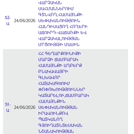
ՎԱՐՉԱԿԱՆ
ՍԱՀՄԱՆՆԵՐՈՒՄ
ԳՏՆՎՈՂ,ՀԱՄԱՅՆՔԻ
52-
24/06/2026
ՍԵՓԱԿԱՆՈՒԹՅՈՒՆ
Ա
ՀԱՆԴԻՍԱՑՈՂ ՀՈՂԵՐԻ
ԱՃՈՒՐԴ-ՎԱՃԱՌՔԻ ԵՎ
ՎԱՐՁԱԿԱԼՈՒԹՅԱՆ
ՄՐՑՈՒՅԹԻ ՄԱՍԻՆ
ՀՀ ԳԵՂԱՐՔՈՒՆԻՔԻ
ՄԱՐԶԻ ՃԱՄԲԱՐԱԿ
ՀԱՄԱՅՆՔԻ ԱՂԲԵՐՔ
ԲՆԱԿԱՎԱՅՐԻ
ԳԼԽԱՎՈՐ
ՀԱՏԱԿԱԳԾՈՒՄ
ՓՈՓՈԽՈՒԹՅՈՒՆՆԵՐ
ԿԱՏԱՐԵԼՈՒ,ՃԱՄԲԱՐԱԿ
ՀԱՄԱՅՆՔԻՆ
51-
24/06/2026
ՍԵՓԱԿԱՆՈՒԹՅԱՆ
Ա
ԻՐԱՎՈՒՆՔՈՎ
ՊԱՏԿԱՆՈՂ
ԳՅՈՒՂԱՏՆՏԵՍԱԿԱՆ
ՆՇԱՆԱԿՈՒԹՅԱՆ