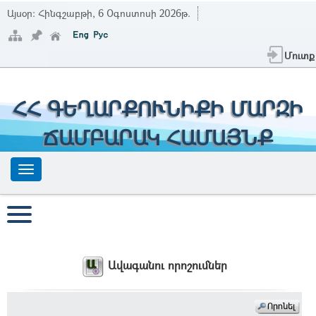
Այսօր:
Հինգշաբթի, 6 Օգոստոսի 2026թ.
Մուտք
ՀՀ ԳԵՂԱՐՔՈՒՆԻՔԻ ՄԱՐԶԻ
ՃԱՄԲԱՐԱԿ ՀԱՄԱՅՆՔ
Ավագանու որոշումներ