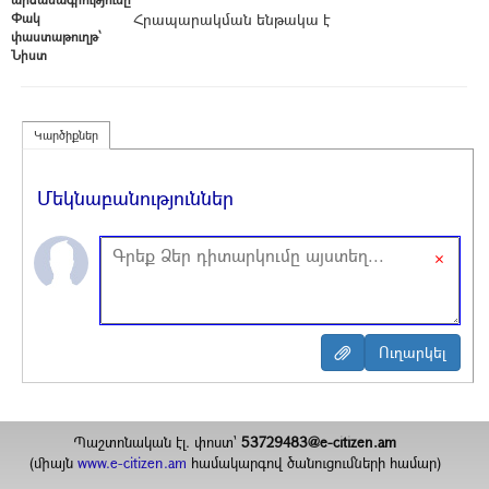
Փակ
Հրապարակման ենթակա է
փաստաթուղթ՝
Նիստ
Կարծիքներ
Մեկնաբանություններ
×
Պաշտոնական էլ. փոստ`
53729483@e-citizen.am
(միայն
www.e-citizen.am
համակարգով ծանուցումների համար)