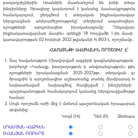
բաղադրիչներին։ Առանձին մատնանշում են բռնի տեղա
խնդիրները։ Ծրագիրը կարևորում է կանանց մասնակցություն
համակարգում, ընդգծում է տեղական ինքնակառավարմ
ներգրավման անհրաժեշտությունը՝ տեղերում ապահովելո
դրույթների արդյունավետ իրականացումը։ Ղեկավարվ
ինքնակառավարման մասին» օրենքի 18 հոդվածի 1-ին մասի 4
կառավարության 02 հունիսի 2022 թվականի N 803-Լ որոշմամբ․
ՀԱՄԱՅՆՔԻ ԱՎԱԳԱՆԻՆ ՈՐՈՇՈՒՄ Է՝
Տալ հավանություն Միավորված ազգերի կազմակերպության 
խորհրդի «Կանայք, խաղաղություն և անվտանգություն» թիվ
դրույթների իրականացման 2025-2027թթ․ տեղական գործո
ծրագրին և արդյունավետ աշխատանք տանել Ճամբարակ հա
նախատեսված նախագծով /հավելված / խնդիրների ի
պաշտպանության համակարգում կանանց ներգրավվածությու
համար։
Սույն որոշումն ուժի մեջ է մտնում պաշտոնական հրապարակ
օրվանից:
Կողմ (14)
Դեմ (0)
Ձեռնպահ 
ԱԴԱՄՅԱՆ ՎԱԶԳԵՆ
ՕՀԱՆՅԱՆ ՌՈԲԵՐՏ