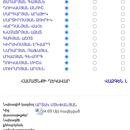
ՃԱՂԱՐՅԱՆ ԳԱՅԱՆԵ
ՂՈՒԿԱՍՅԱՆ ԱՆՈՒՇ
ՄԱՐԳԱՐՅԱՆ ԱՐԱՅԻԿ
ՄԱՐՏԻՐՈՍՅԱՆ ԶՈՒՐԻԿ
ՎԱՐԴԱՆՅԱՆ ՎԱՀԵ
ԽԱՉԱՏՐՅԱՆ ԱԶԱՏ
ԳԱԳՅԱՆ ԱՇՈՏ
ԿԻՐԱԿՈՍՅԱՆ ԷԴՎԱՐԴ
ՆԱԴԱՐՅԱՆ ՌԱՖԱՅԵԼ
ԱԴԱՄՅԱՆ ԳԵՎՈՐԳ
ՂՈՒԿԱՍՅԱՆ ՄԻՇԱ
ՄՈՒՐԱԴՅԱՆ ԱՐՄԵՆ
ՀԱՄԱՅՆՔԻ ՂԵԿԱՎԱՐ
ՎԱԶԳԵՆ Ա
Նախագիծ կազմող
ԱՐՏԱԿ ՍՏԵՓԱՆՅԱՆ
Կից
(4.69 Մբ) հավելված
փաստաթղթեր՝
Նախագծի
քննարկման
արձանագրությունը