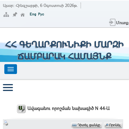
Այսօր:
Հինգշաբթի, 6 Օգոստոսի 2026թ.
Մուտք
ՀՀ ԳԵՂԱՐՔՈՒՆԻՔԻ ՄԱՐԶԻ
ՃԱՄԲԱՐԱԿ ՀԱՄԱՅՆՔ
Ավագանու որոշման նախագիծ N 44-Ա