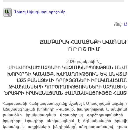
Դիտել Ավագանու որոշումը
Զեկ.
ԱՐ
ՃԱՄԲԱՐԱԿ ՀԱՄԱՅՆՔԻ ԱՎԱԳԱՆԻ
Ո Ր Ո Շ ՈՒ Մ
2026 թվականի N_
ՄԻԱՎՈՐՎԱԾ ԱԶԳԵՐԻ ԿԱԶՄԱԿԵՐՊՈՒԹՅԱՆ ԱՆՎ
ԽՈՐՀՐԴԻ ԿԱՆԱՅՔ, ԽԱՂԱՂՈՒԹՅՈՒՆ ԵՎ ԱՆՎՏԱՆ
1325 ԲԱՆԱՁԵՎԻ ԴՐՈՒՅԹՆԵՐԻ ԻՐԱԿԱՆԱՑՄԱՆ 2
ԹՎԱԿԱՆՆԵՐԻ ԳՈՐԾՈՂՈՒԹՅՈՒՆՆԵՐԻ ԱԶԳԱՅԻՆ 
ԾՐԱԳՐԻ ԻՐԱԿԱՆԱՑՄԱՆ ԺԱՄԱՆԱԿԱՑՈՒՅՑԸ ՀԱՍՏԱ
Հայաստանի Հանրապետությունը մշակել է Միավորված ազգերի 
Անվտանգության խորհրդի «Կանայք, խաղաղություն և անվտանգո
բանաձևի իրականացման վերաբերյալ գործողությունների ա
ծրագիրը։ Ծրագիրը ներկայացնում է ճգնաժամային իրավիճ
կանանց և աղջիկների խնդիրները՝ անդրադառնալով դրանց