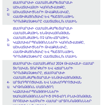
ՃԱՄԲԱՐԱԿԻ ՀԱՄԱՅՆՔԱՊԵՏԱՐԱՆԻ
ԱՇԽԱՏԱԿԱԶՄԻ ԿԱՌՈւՑՎԱԾՔԸ,
2-
ԱՇԽԱՏԱԿԻՑՆԵՐԻ ԹՎԱՔԱՆԱԿԱԸ,
Ա
ՀԱՍՏԻՔԱՑՈւՑԱԿԸ ԵՎ ՊԱՇՏՈՆԱՅԻՆ
ԴՐՈւՅՔԱՉԱՓԵՐԸ ՀԱՍՏԱՏԵԼՈւ ՄԱՍԻՆ
ՃԱՄԲԱՐԱԿԻ ՀԱՄԱՅՆՔԱՊԵՏԱՐԱՆԻ
ՀԱՄԱՅՆՔԱՅԻՆ ԵՆԹԱԿԱՅՈւԹՅԱՆ
ՀԱՄԱՅՆՔԱՅԻՆ ՈՉ ԱՌԵՎՏՐԱՅԻՆ
3-
ԿԱԶՄԱԿԵՐՊՈւԹՅՈւՆՆԵՐԻ ԿԱՌՈւՑՎԱԾՔԸ,
Ա
ԱՇԽԱՏԱԿԻՑՆԵՐԻ ԹՎԱՔԱՆԱԿԸ,
ՀԱՍՏԻՔԱՑՈւՑԱԿԸ ԵՎ ՊԱՇՏՈՆԱՅԻՆ
ԴՐՈւՅՔԱՉԱՓԵՐԸ ՀԱՍՏԱՏԵԼՈւ ՄԱՍԻՆ
ՃԱՄԲԱՐԱԿ ՀԱՄԱՅՆՔՈւՄ 2024 ԹՎԱԿԱՆԻ ՀԱՄԱՐ
ՏԵՂԱԿԱՆ ՏՈւՐՔԵՐԻ ԵՎ ՎՃԱՐՆԵՐԻ
ԴՐՈւՅՔԱՉԱՓԵՐԸ, ՃԱՄԲԱՐԱԿԻ
ՀԱՄԱՅՆՔԱՊԵՏԱՐԱՆԻ ԵՆԹԱԿԱՅՈւԹՅԱՆ
4-
ԱՐՏԱԴՊՐՈՑԱԿԱՆ ԵՎ ՆԱԽԱԴՊՐՈՑԱԿԱՆ
Ա
ԿՐԹՈւԹՅՈւՆ ՄԱՏՈւՑՈՂ
ԿԱԶՄԱԿԵՐՊՈւԹՅՈՒՆՆԵՐԻ
ԾԱՌԱՅՈւԹՅՈւՆՆԵՐԻՑ ՕԳՏՎՈՂ ԲՆԱԿՉՈւԹՅԱՆ
ՈՐՈՇԱԿԻ ԽՄԲԵՐԻ ՀԱՄԱՐ ԱՐՏՈՆՈւԹՅՈւՆՆԵՐ