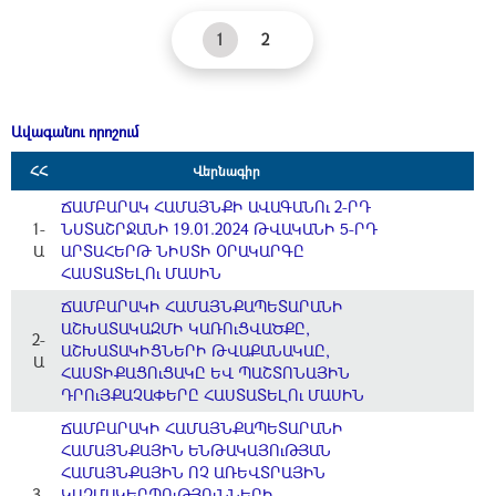
1
2
Ավագանու որոշում
ՀՀ
Վերնագիր
ՃԱՄԲԱՐԱԿ ՀԱՄԱՅՆՔԻ ԱՎԱԳԱՆՈւ 2-ՐԴ
1-
ՆՍՏԱՇՐՋԱՆԻ 19.01.2024 ԹՎԱԿԱՆԻ 5-ՐԴ
Ա
ԱՐՏԱՀԵՐԹ ՆԻՍՏԻ ՕՐԱԿԱՐԳԸ
ՀԱՍՏԱՏԵԼՈւ ՄԱՍԻՆ
ՃԱՄԲԱՐԱԿԻ ՀԱՄԱՅՆՔԱՊԵՏԱՐԱՆԻ
ԱՇԽԱՏԱԿԱԶՄԻ ԿԱՌՈւՑՎԱԾՔԸ,
2-
ԱՇԽԱՏԱԿԻՑՆԵՐԻ ԹՎԱՔԱՆԱԿԱԸ,
Ա
ՀԱՍՏԻՔԱՑՈւՑԱԿԸ ԵՎ ՊԱՇՏՈՆԱՅԻՆ
ԴՐՈւՅՔԱՉԱՓԵՐԸ ՀԱՍՏԱՏԵԼՈւ ՄԱՍԻՆ
ՃԱՄԲԱՐԱԿԻ ՀԱՄԱՅՆՔԱՊԵՏԱՐԱՆԻ
ՀԱՄԱՅՆՔԱՅԻՆ ԵՆԹԱԿԱՅՈւԹՅԱՆ
ՀԱՄԱՅՆՔԱՅԻՆ ՈՉ ԱՌԵՎՏՐԱՅԻՆ
3-
ԿԱԶՄԱԿԵՐՊՈւԹՅՈւՆՆԵՐԻ