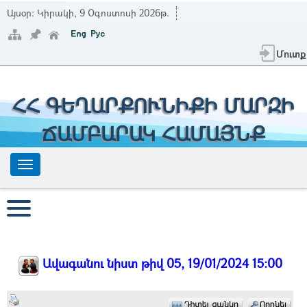
Այսօր:
Կիրակի, 9 Օգոստոսի 2026թ.
Մուտք
ՀՀ ԳԵՂԱՐՔՈՒՆԻՔԻ ՄԱՐԶԻ
ՃԱՄԲԱՐԱԿ ՀԱՄԱՅՆՔ
Ավագանու նիստ թիվ 05, 19/01/2024 15:00