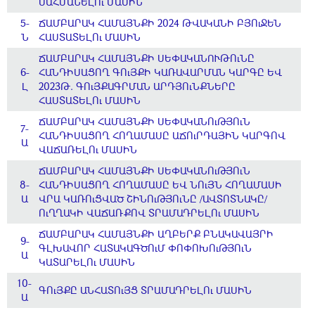
ՍԱՀՄԱՆԵԼՈւ ՄԱՍԻՆ
5-
ՃԱՄԲԱՐԱԿ ՀԱՄԱՅՆՔԻ 2024 ԹՎԱԿԱՆԻ ԲՅՈւՋԵՆ
Ն
ՀԱՍՏԱՏԵԼՈւ ՄԱՍԻՆ
ՃԱՄԲԱՐԱԿ ՀԱՄԱՅՆՔԻ ՍԵՓԱԿԱՆՈՒԹՈւՆԸ
6-
ՀԱՆԴԻՍԱՑՈՂ ԳՈւՅՔԻ ԿԱՌԱՎԱՐՄԱՆ ԿԱՐԳԸ ԵՎ
Լ
2023Թ. ԳՈւՅՔԱԳՐՄԱՆ ԱՐԴՅՈւՆՔՆԵՐԸ
ՀԱՍՏԱՏԵԼՈւ ՄԱՍԻՆ
ՃԱՄԲԱՐԱԿ ՀԱՄԱՅՆՔԻ ՍԵՓԱԿԱՆՈւԹՅՈւՆ
7-
ՀԱՆԴԻՍԱՑՈՂ ՀՈՂԱՄԱՍԸ ԱՃՈւՐԴԱՅԻՆ ԿԱՐԳՈՎ
Ա
ՎԱՃԱՌԵԼՈւ ՄԱՍԻՆ
ՃԱՄԲԱՐԱԿ ՀԱՄԱՅՆՔԻ ՍԵՓԱԿԱՆՈւԹՅՈւՆ
8-
ՀԱՆԴԻՍԱՑՈՂ ՀՈՂԱՄԱՍԸ ԵՎ ՆՈւՅՆ ՀՈՂԱՄԱՍԻ
Ա
ՎՐԱ ԿԱՌՈւՑՎԱԾ ՇԻՆՈւԹՅՈւՆԸ /ԱՎՏՈՏՆԱԿԸ/
ՈւՂՂԱԿԻ ՎԱՃԱՌՔՈՎ ՏՐԱՄԱԴՐԵԼՈւ ՄԱՍԻՆ
ՃԱՄԲԱՐԱԿ ՀԱՄԱՅՆՔԻ ԱՂԲԵՐՔ ԲՆԱԿԱՎԱՅՐԻ
9-
ԳԼԽԱՎՈՐ ՀԱՏԱԿԱԳԾՈւՄ ՓՈՓՈԽՈւԹՅՈւՆ
Ա
ԿԱՏԱՐԵԼՈւ ՄԱՍԻՆ
10-
ԳՈւՅՔԸ ԱՆՀԱՏՈւՅՑ ՏՐԱՄԱԴՐԵԼՈւ ՄԱՍԻՆ
Ա