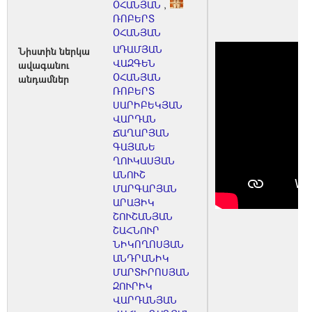
ՕՀԱՆՅԱՆ
,
ՌՈԲԵՐՏ
ՕՀԱՆՅԱՆ
ԱԴԱՄՅԱՆ
Նիստին ներկա
ՎԱԶԳԵՆ
ավագանու
ՕՀԱՆՅԱՆ
անդամներ
ՌՈԲԵՐՏ
ՍԱՐԻԲԵԿՅԱՆ
ՎԱՐԴԱՆ
ՃԱՂԱՐՅԱՆ
ԳԱՅԱՆԵ
ՂՈՒԿԱՍՅԱՆ
ԱՆՈՒՇ
ՄԱՐԳԱՐՅԱՆ
ԱՐԱՅԻԿ
ՇՈՒՇԱՆՅԱՆ
ՇԱՀՆՈՒՐ
ՆԻԿՈՂՈՍՅԱՆ
ԱՆԴՐԱՆԻԿ
ՄԱՐՏԻՐՈՍՅԱՆ
ԶՈՒՐԻԿ
ՎԱՐԴԱՆՅԱՆ