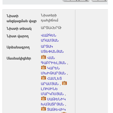
Նիստերի
Նիստի
դահլիճում
անցկացման վայր
ԱՐՏԱՀԵՐԹ
Նիստի տեսակ
ՎԱԶԳԵՆ
Նիստ վարող
ԱԴԱՄՅԱՆ
ԱՐՏԱԿ
Արձանագրող
ՍՏԵՓԱՆՅԱՆ
ՎԱՆ
Մասնակիցներ
ԳԱԲՐԻԵԼՅԱՆ
,
ԿԱՐԵՆ
ՄԽԻԹԱՐՅԱՆ
,
ՀԱՄԼԵՏ
ԱՐԱՄՅԱՆ
,
ԼՈՒՍԻՆԵ
ՄԱՐԿՈՍՅԱՆ
,
ՍԱԹԵՆԻԿ
ԽԱՉԱՏՐՅԱՆ
,
ՏԱԹԵՎԻԿ