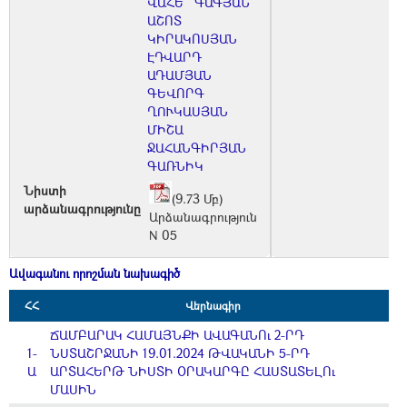
ՎԱՀԵ
ԳԱԳՅԱՆ
ԱՇՈՏ
ԿԻՐԱԿՈՍՅԱՆ
ԷԴՎԱՐԴ
ԱԴԱՄՅԱՆ
ԳԵՎՈՐԳ
ՂՈՒԿԱՍՅԱՆ
ՄԻՇԱ
ՋԱՀԱՆԳԻՐՅԱՆ
ԳԱՌՆԻԿ
Նիստի
(9.73 Մբ)
արձանագրությունը
Արձանագրություն
N 05
Ավագանու որոշման նախագիծ
ՀՀ
Վերնագիր
ՃԱՄԲԱՐԱԿ ՀԱՄԱՅՆՔԻ ԱՎԱԳԱՆՈւ 2-ՐԴ
1-
ՆՍՏԱՇՐՋԱՆԻ 19.01.2024 ԹՎԱԿԱՆԻ 5-ՐԴ
Ա
ԱՐՏԱՀԵՐԹ ՆԻՍՏԻ ՕՐԱԿԱՐԳԸ ՀԱՍՏԱՏԵԼՈւ
ՄԱՍԻՆ