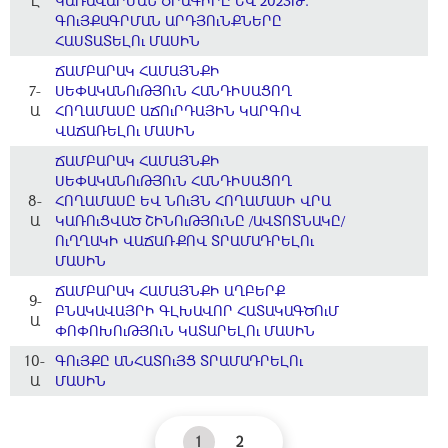
Լ
ԿԱՌԱՎԱՐՄԱՆ ԾՐԱԳԻՐԸ ԵՎ 2023Թ.
ԳՈւՅՔԱԳՐՄԱՆ ԱՐԴՅՈւՆՔՆԵՐԸ
ՀԱՍՏԱՏԵԼՈւ ՄԱՍԻՆ
ՃԱՄԲԱՐԱԿ ՀԱՄԱՅՆՔԻ
7-
ՍԵՓԱԿԱՆՈւԹՅՈւՆ ՀԱՆԴԻՍԱՑՈՂ
Ա
ՀՈՂԱՄԱՍԸ ԱՃՈւՐԴԱՅԻՆ ԿԱՐԳՈՎ
ՎԱՃԱՌԵԼՈւ ՄԱՍԻՆ
ՃԱՄԲԱՐԱԿ ՀԱՄԱՅՆՔԻ
ՍԵՓԱԿԱՆՈւԹՅՈւՆ ՀԱՆԴԻՍԱՑՈՂ
8-
ՀՈՂԱՄԱՍԸ ԵՎ ՆՈւՅՆ ՀՈՂԱՄԱՍԻ ՎՐԱ
Ա
ԿԱՌՈւՑՎԱԾ ՇԻՆՈւԹՅՈւՆԸ /ԱՎՏՈՏՆԱԿԸ/
ՈւՂՂԱԿԻ ՎԱՃԱՌՔՈՎ ՏՐԱՄԱԴՐԵԼՈւ
ՄԱՍԻՆ
ՃԱՄԲԱՐԱԿ ՀԱՄԱՅՆՔԻ ԱՂԲԵՐՔ
9-
ԲՆԱԿԱՎԱՅՐԻ ԳԼԽԱՎՈՐ ՀԱՏԱԿԱԳԾՈւՄ
Ա
ՓՈՓՈԽՈւԹՅՈւՆ ԿԱՏԱՐԵԼՈւ ՄԱՍԻՆ
10-
ԳՈւՅՔԸ ԱՆՀԱՏՈւՅՑ ՏՐԱՄԱԴՐԵԼՈւ
Ա
ՄԱՍԻՆ
1
2