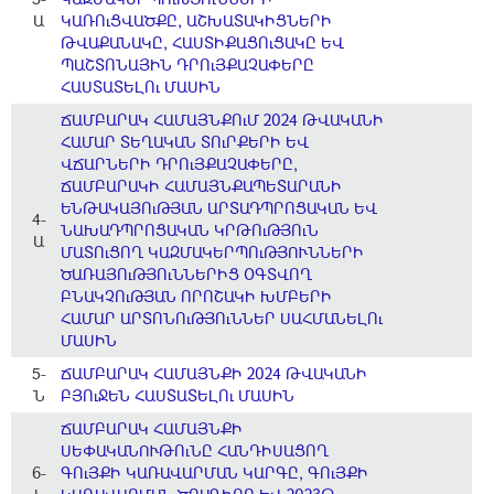
Ա
ԿԱՌՈւՑՎԱԾՔԸ, ԱՇԽԱՏԱԿԻՑՆԵՐԻ
ԹՎԱՔԱՆԱԿԸ, ՀԱՍՏԻՔԱՑՈւՑԱԿԸ ԵՎ
ՊԱՇՏՈՆԱՅԻՆ ԴՐՈւՅՔԱՉԱՓԵՐԸ
ՀԱՍՏԱՏԵԼՈւ ՄԱՍԻՆ
ՃԱՄԲԱՐԱԿ ՀԱՄԱՅՆՔՈւՄ 2024 ԹՎԱԿԱՆԻ
ՀԱՄԱՐ ՏԵՂԱԿԱՆ ՏՈւՐՔԵՐԻ ԵՎ
ՎՃԱՐՆԵՐԻ ԴՐՈւՅՔԱՉԱՓԵՐԸ,
ՃԱՄԲԱՐԱԿԻ ՀԱՄԱՅՆՔԱՊԵՏԱՐԱՆԻ
ԵՆԹԱԿԱՅՈւԹՅԱՆ ԱՐՏԱԴՊՐՈՑԱԿԱՆ ԵՎ
4-
ՆԱԽԱԴՊՐՈՑԱԿԱՆ ԿՐԹՈւԹՅՈւՆ
Ա
ՄԱՏՈւՑՈՂ ԿԱԶՄԱԿԵՐՊՈւԹՅՈՒՆՆԵՐԻ
ԾԱՌԱՅՈւԹՅՈւՆՆԵՐԻՑ ՕԳՏՎՈՂ
ԲՆԱԿՉՈւԹՅԱՆ ՈՐՈՇԱԿԻ ԽՄԲԵՐԻ
ՀԱՄԱՐ ԱՐՏՈՆՈւԹՅՈւՆՆԵՐ ՍԱՀՄԱՆԵԼՈւ
ՄԱՍԻՆ
5-
ՃԱՄԲԱՐԱԿ ՀԱՄԱՅՆՔԻ 2024 ԹՎԱԿԱՆԻ
Ն
ԲՅՈւՋԵՆ ՀԱՍՏԱՏԵԼՈւ ՄԱՍԻՆ
ՃԱՄԲԱՐԱԿ ՀԱՄԱՅՆՔԻ
ՍԵՓԱԿԱՆՈՒԹՈւՆԸ ՀԱՆԴԻՍԱՑՈՂ
6-
ԳՈւՅՔԻ ԿԱՌԱՎԱՐՄԱՆ ԿԱՐԳԸ, ԳՈւՅՔԻ